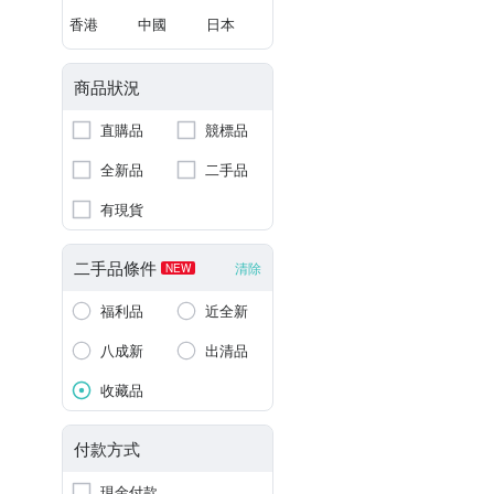
香港
中國
日本
商品狀況
直購品
競標品
全新品
二手品
有現貨
二手品條件
清除
NEW
福利品
近全新
八成新
出清品
收藏品
付款方式
現金付款