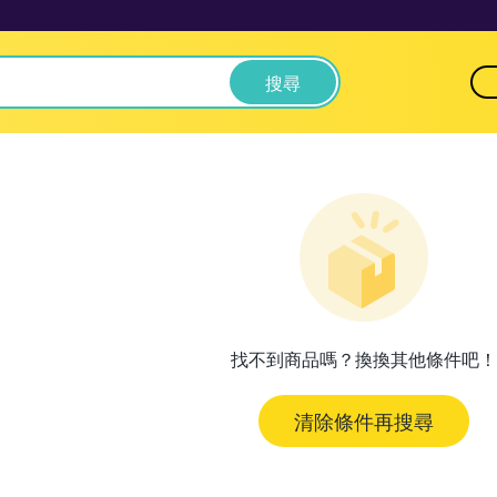
搜尋
找不到商品嗎？換換其他條件吧！
清除條件再搜尋