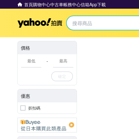
首頁
購物中心
中古車
帳務中心
信箱
App下載
Yahoo拍賣
價格
-
確定
優惠
折扣碼