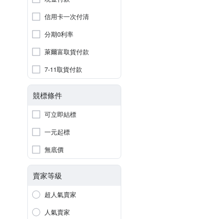
信用卡一次付清
分期0利率
萊爾富取貨付款
7-11取貨付款
競標條件
可立即結標
一元起標
無底價
賣家等級
超人氣賣家
人氣賣家