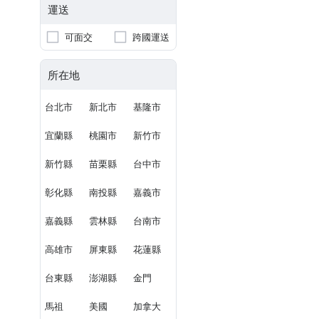
運送
可面交
跨國運送
所在地
台北市
新北市
基隆市
宜蘭縣
桃園市
新竹市
新竹縣
苗栗縣
台中市
彰化縣
南投縣
嘉義市
嘉義縣
雲林縣
台南市
高雄市
屏東縣
花蓮縣
台東縣
澎湖縣
金門
馬祖
美國
加拿大