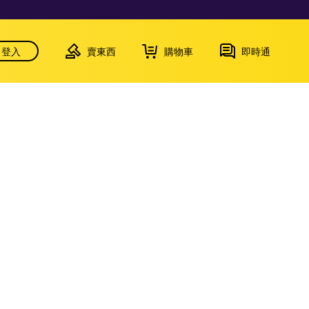
登入
賣東西
購物車
即時通