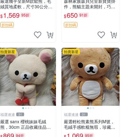
嚴選幾乎全新M款鬆熊，毛
森林家族森貝兒全新寶寶掛
絨質地柔軟，尺寸30公分，
件，熊貓主題未開封，巧克
做工精緻可愛，適合收藏或
力兔牛奶兔郁金香兔貓吉娃
1,569
650
95折
91折
$
$
贈送親友。中古使用痕跡，
娃嚴選，適合收藏 熊貓 森
手感依然優良。 鬆熊 嬰熊
林 寶寶
折扣碼
折扣碼
毛玩偶
拍賣新星
拍賣新星
福運連連
福運連連
31
31
嚴選 sanx 櫻桃妹妹毛絨
嚴選輕松熊素熊系列M號，
熊，30cm 正品收藏佳品，
毛絨手感軟糯無瑕，珍藏級
手感極軟，適合贈送與收藏
做工推薦收藏，尺寸35cm
869
1,069
94折
95折
$
$