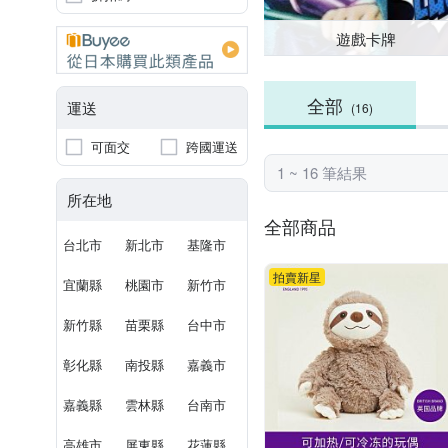
遊戲卡牌
全部
運送
(16)
可面交
跨國運送
1 ~ 16 筆結果
所在地
全部商品
台北市
新北市
基隆市
拍賣新星
宜蘭縣
桃園市
新竹市
新竹縣
苗栗縣
台中市
彰化縣
南投縣
嘉義市
嘉義縣
雲林縣
台南市
高雄市
屏東縣
花蓮縣