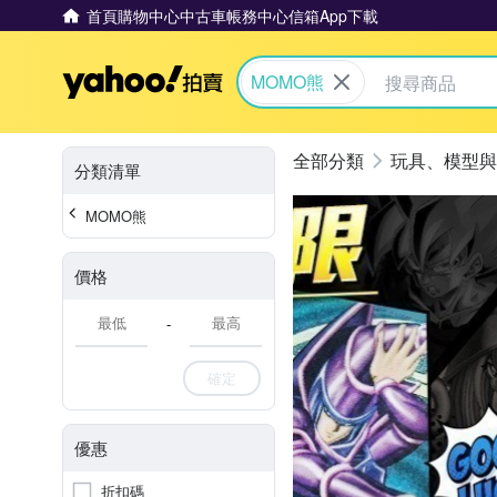
首頁
購物中心
中古車
帳務中心
信箱
App下載
Yahoo拍賣
MOMO熊
玩具、模型與
分類清單
MOMO熊
價格
-
確定
優惠
折扣碼