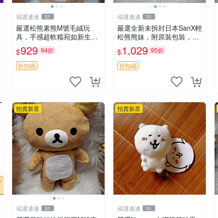
福運連連
福運連連
31
31
嚴選松熊素熊M號毛絨玩
嚴選全新未拆封日本SanX輕
具，手感超軟糯宛如新生，
松熊熊妹，附原裝包裝，毛
細節精緻完美無瑕，推薦送
絨質地極佳，細膩可愛，推
929
1,029
94折
95折
$
$
禮或珍藏，中古狀態保養得
薦收藏兼送禮，適合女性好
宜。 松熊 素熊 毛絨doll
友或家人，限量釋出。鬆
折扣碼
折扣碼
熊、熊玩偶、收藏品
拍賣新星
拍賣新星
福運連連
福運連連
31
31