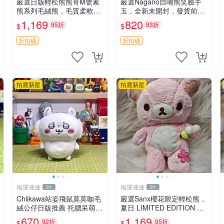
嚴選日版輕松熊熊哥M號素
嚴選Nagano自嘲熊笑臉手
熊系列毛絨熊，毛質柔軟，
玉，全新未開封，發貨前視
精緻可愛，尺寸35cm，保
頻確認，海南 廣西 貴州 嚴
1,169
820
95折
93折
$
$
存狀態優異。收藏或贈送皆
選Nagano自嘲熊笑臉手
為佳選。 中古 毛絨熊 毛玩
玉，全新未開封，發貨前視
折扣碼
折扣碼
偶
頻確認，四川 重慶 內
拍賣新星
拍賣新星
福運連連
福運連連
31
31
Chiikawa站姿飛鼠莫莫咖毛
嚴選Sanx櫻花限定輕松熊，
絨公仔日版推薦 托腮呆萌可
夏日 LIMITED EDITION 粉
愛 15cm豆袋底部 當代嚴選
色毛絨熊，背有拉鏈設計，
670
1,169
92折
95折
$
$