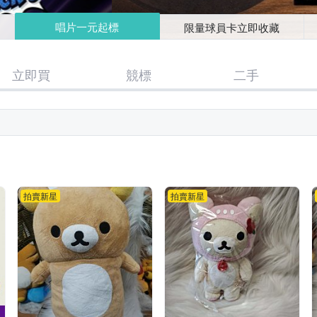
唱片一元起標
限量球員卡立即收藏
立即買
競標
二手
拍賣新星
拍賣新星