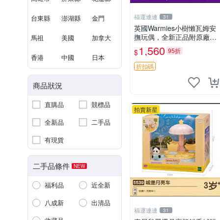
福運連連
台東縣
澎湖縣
金門
31
英國Warmies小樹懶瓦姆安
撫玩偶，全新正品附原廠吊
馬祖
美國
加拿大
牌與防塵袋，內藏薰衣草可
1,560
95折
$
加熱，適合各個年齡層，冷
香港
中國
日本
暖兩用享受抱抱樂趣，不容
折扣碼
錯過嚴選好物 溫暖 冷感
商品狀況
直購品
競標品
拍賣新星
全新品
二手品
有現貨
二手品條件
NEW
福利品
近全新
八成新
出清品
福運連連
31