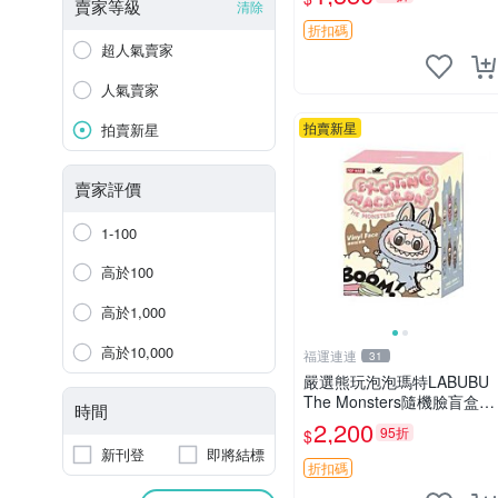
收藏品，微瑕可接受，狀態
賣家等級
清除
如圖。所見即所得，毛絨精
折扣碼
品嚴選推薦。 中古收藏
超人氣賣家
人氣賣家
拍賣新星
拍賣新星
賣家評價
1-100
高於100
高於1,000
高於10,000
福運連連
31
嚴選熊玩泡泡瑪特LABUBU
The Monsters隨機臉盲盒，
時間
萌趣馬卡龍設計 芝麻豆豆 L
2,200
95折
$
ABUBU LABUBU THE MO
新刊登
即將結標
NSTERS 橙色豆
折扣碼