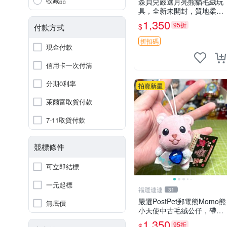
收藏品
森貝兒嚴選月亮熊貓毛絨玩
具，全新未開封，質地柔軟
適合收藏 月亮熊貓 毛絨玩
1,350
95折
$
付款方式
具 新款 儲倉直銷
折扣碼
現金付款
信用卡一次付清
分期0利率
拍賣新星
萊爾富取貨付款
7-11取貨付款
競標條件
可立即結標
一元起標
福運連連
31
嚴選PostPet郵電熊Momo熊
無底價
小天使中古毛絨公仔，帶標
牌保存完好。絕版稀有少見
1,350
95折
$