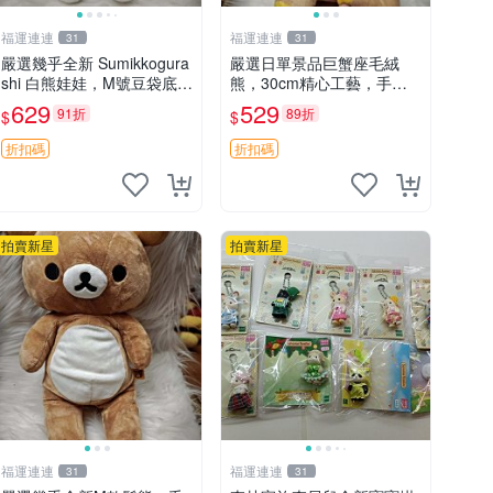
福運連連
福運連連
31
31
嚴選幾乎全新 Sumikkogura
嚴選日單景品巨蟹座毛絨
shi 白熊娃娃，M號豆袋底
熊，30cm精心工藝，手感
部，穩固不易倒，毛絨布標
軟糯推薦收藏送人 巨蟹座
629
529
91折
89折
$
$
附贈，極致軟糯手感，精工
毛絨玩具 精緻做工
細作值得典藏，尺寸24c
折扣碼
折扣碼
m，收藏佳品贈禮
拍賣新星
拍賣新星
福運連連
福運連連
31
31