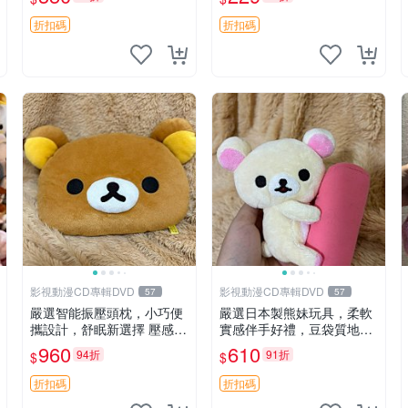
紀念 金屬搖鈴 新手媽咪推
薦 長頸鹿 抓rary 搖鈴
折扣碼
折扣碼
影視動漫CD專輯DVD
影視動漫CD專輯DVD
57
57
嚴選智能振壓頭枕，小巧便
嚴選日本製熊妹玩具，柔軟
攜設計，舒眠新選擇 壓感震
實感伴手好禮，豆袋質地手
動頭枕 確切尺寸 小巧便攜
感佳，抱枕小熊 recom 推薦
960
610
94折
91折
$
$
白色豆袋 玩具
折扣碼
折扣碼