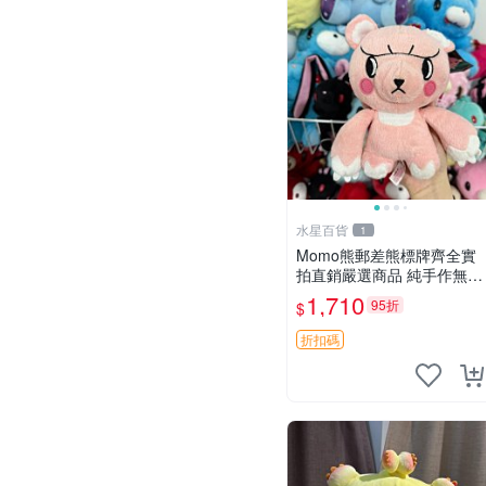
水星百貨
1
Momo熊郵差熊標牌齊全實
拍直銷嚴選商品 純手作無修
圖可收藏 郵差熊 Momo熊
1,710
95折
$
標牌 商品
折扣碼