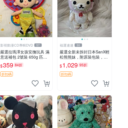
影視動漫CD專輯DVD
福運連連
57
30
嚴選拉瑪澤女孩安撫玩具 滿
嚴選全新未拆封日本SanX輕
意送補包 2號裝 650g 匹配
松熊熊妹，附原裝包裝，毛
嬰幼童舒壓好伴侶 女孩專用
絨質地極佳，細膩可愛，推
359
1,029
84折
95折
$
$
安心選擇 安撫玩偶 衝包 玩
薦收藏兼送禮，適合女性好
具
友或家人，限量釋出。鬆
折扣碼
折扣碼
熊、熊玩偶、收藏品