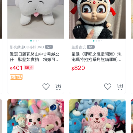
影視動漫CD專輯DVD
董爺古玩
57
61
嚴選日版瓦努山中古毛絨公
嚴選《哪吒之魔童鬧海》泡
仔，狀態如實拍，粉嫩可愛
泡瑪特抱抱系列熊貓哪吒搪
粉絲必備。中古珍藏保管精
膠臉毛絨， STATE：如圖顯
401
820
86折
$
$
細，紙箱氣泡膜包裝妥帖送
示 哪吒 毛絨公仔 泡泡瑪特
達。 中古玩偶 玩具 毛絨公
折扣碼
仔