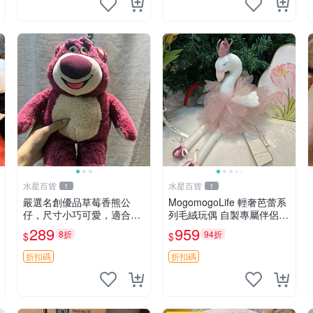
水星百貨
水星百貨
1
1
嚴選名創優品草莓香熊公
MogomogoLife 輕奢芭蕾系
仔，尺寸小巧可愛，適合收
列毛絨玩偶 自製專屬伴侶
藏賞玩 30cm 玩具 公仔 草
帶標牌全新成色 芭蕾系列
289
959
8折
94折
$
$
莓熊
毛絨玩偶 安撫玩具 新款上
架
折扣碼
折扣碼