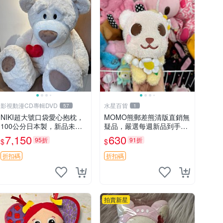
影視動漫CD專輯DVD
水星百貨
57
1
NIKI超大號口袋愛心抱枕，
MOMO熊郵差熊清版直銷無
100公分日本製，新品未拆
疑品，嚴選每週新品到手。
封 胖嘟嘟收藏推薦 愛心抱
紅薯啵啵鮮果間 郵差熊 清
7,150
630
95折
91折
$
$
枕 日本 抱枕
版 紅薯啵啵間
折扣碼
折扣碼
拍賣新星