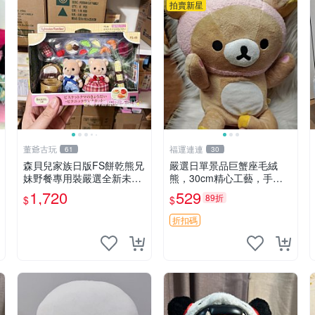
拍賣新星
董爺古玩
福運連連
61
30
森貝兒家族日版FS餅乾熊兄
嚴選日單景品巨蟹座毛絨
妹野餐專用裝嚴選全新未開
熊，30cm精心工藝，手感
封，包含兩組大童款紙盒
軟糯推薦收藏送人 巨蟹座
1,720
529
89折
$
$
裝，適合收藏與分享。 餅乾
毛絨玩具 精緻做工
熊兄妹、野餐、收藏
折扣碼