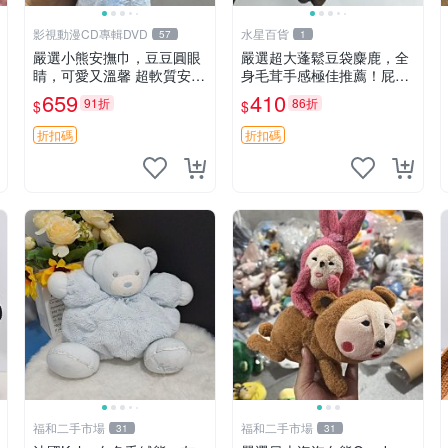
影視動漫CD專輯DVD
水星百貨
57
1
嚴選小熊安撫巾，豆豆圓眼
嚴選超大蓬鬆豆袋麋鹿，全
睛，可愛又溫馨 超軟質安撫
身毛茸手感極佳推薦！屁股
巾，豆豆設計，哄睡好幫手
與四肢填充均勻，適合收藏
659
410
91折
86折
$
$
約克豆豆眼安撫巾 數碼豆豆
與孩童共賞。 麋鹿 豆袋 毛
眼
茸玩具
折扣碼
折扣碼
福和二手市場
福和二手市場
31
31