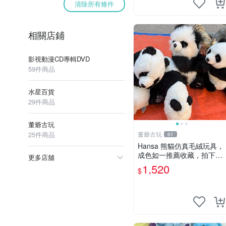
清除所有條件
相關店鋪
影視動漫CD專輯DVD
59件商品
水星百貨
29件商品
董爺古玩
25件商品
董爺古玩
61
Hansa 熊貓仿真毛絨玩具，
成色如一推薦收藏，拍下無
更多店舖
疑心 熊貓 毛絨玩具 收藏
1,520
$