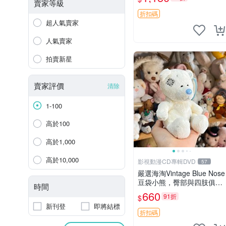
賣家等級
折扣碼
超人氣賣家
人氣賣家
拍賣新星
賣家評價
清除
1-100
高於100
高於1,000
高於10,000
影視動漫CD專輯DVD
57
嚴選海淘Vintage Blue Nose
豆袋小熊，臀部與四肢俱
時間
全，坐高11公分，附原盒與
660
91折
$
吊牌收藏。藍鼻子小熊，值
新刊登
即將結標
得擁有 玩具 憶熊
折扣碼