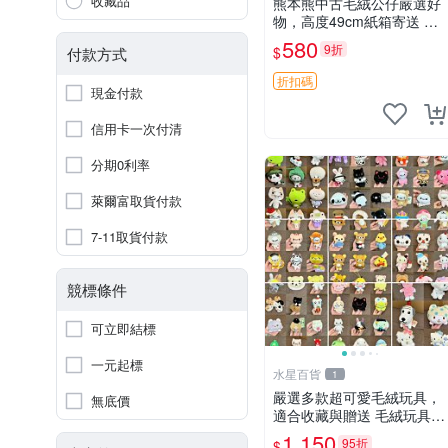
收藏品
熊本熊中古毛絨公仔嚴選好
物，高度49cm紙箱寄送 熊
本熊 中古 毛絨公仔
580
9折
$
付款方式
折扣碼
現金付款
信用卡一次付清
分期0利率
萊爾富取貨付款
7-11取貨付款
競標條件
可立即結標
一元起標
水星百貨
1
嚴選多款超可愛毛絨玩具，
無底價
適合收藏與贈送 毛絨玩具、
抱枕、公仔
1,150
95折
$