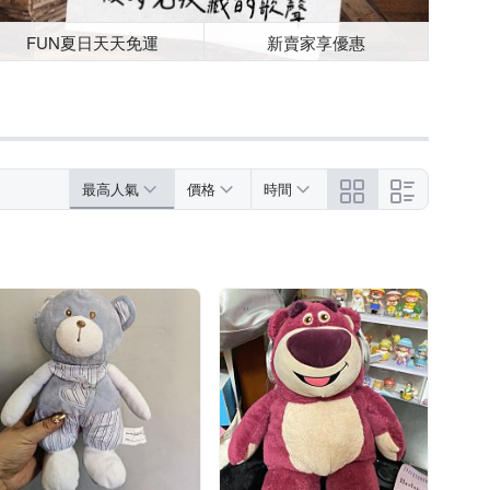
FUN夏日天天免運
新賣家享優惠
最高人氣
價格
時間