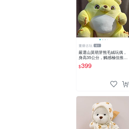
董爺古玩
61
嚴選山莫萌芽熊毛絨玩偶，
身高35公分，觸感極佳推薦
收藏 萌芽熊 毛絨玩偶 串珠
399
$
玩偶