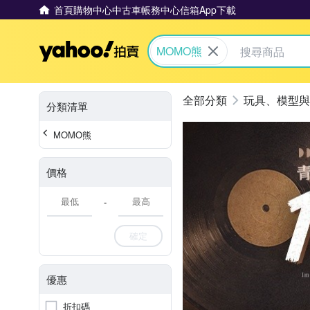
首頁
購物中心
中古車
帳務中心
信箱
App下載
Yahoo拍賣
MOMO熊
玩具、模型與
分類清單
MOMO熊
價格
-
確定
優惠
折扣碼