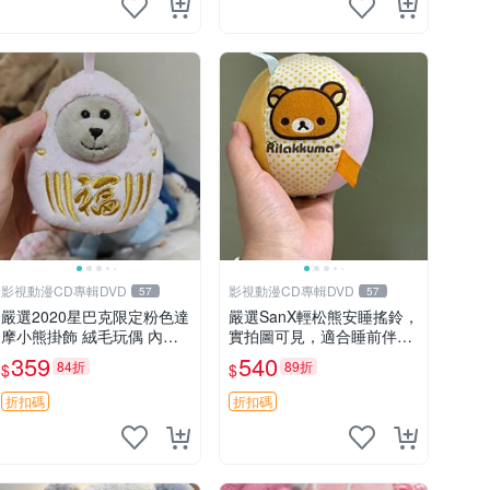
影視動漫CD專輯DVD
影視動漫CD專輯DVD
57
57
嚴選2020星巴克限定粉色達
嚴選SanX輕松熊安睡搖鈴，
摩小熊掛飾 絨毛玩偶 內裡
實拍圖可見，適合睡前伴
小熊 可愛 御用伴侶 默認微
侶， Picks安撫好物 0325
359
540
84折
89折
$
$
暇 售後自理 小熊掛飾 星巴
懸吊 電腦
克 限量版
折扣碼
折扣碼