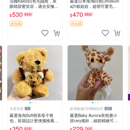
法國Kaloo白色毛絨熊，灰
嚴選日本海淘白熊Omokum
眼睛甜蜜笑容，適合安撫逗
a許願娃娃，超萌可愛毛絨
趣可愛，柔軟面料手感佳。
公仔推薦收藏 白熊 Omoku
530
470
89折
88折
$
$
14 白色安撫熊 毛絨玩具 寶
ma 毛絨玩具 偽裝娃娃 玩具
寶逗樂具
擺飾
折扣碼
折扣碼
水星百貨
影視動漫CD專輯DVD
1
57
嚴選海淘Soft萌系母子熊
嚴選Baby Aurora長頸鹿小
包，前袋設計更便攜推薦收
抓rary搖鈴，細節精緻可聆
藏 母子熊 軟綿綿 包包
聽清脆鈴音 軟萌可愛 定制
350
229
83折
74折
$
$