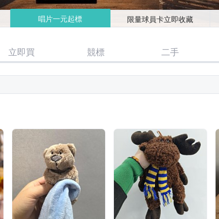
唱片一元起標
限量球員卡立即收藏
立即買
競標
二手