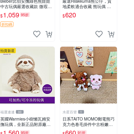
Bieber比伯安撫綠色熊娃娃
嚴選Rilakkuma熊公仔，質
中古玩偶嚴選收藏款 微瑕輕
地柔軟適合收藏 熊玩偶 柔
度使用 Bieber綠熊娃娃 中
軟 公仔 收藏
1,059
620
95折
$
$
古玩偶 微瑕
折扣碼
拍賣新星
福運連連
水星百貨
30
1
英國Warmies小樹懶瓦姆安
日系TAITO MOMO郵電熊巧
撫玩偶，全新正品附原廠吊
克力色卷毛掛件中古粉嫩玩
牌與防塵袋，內藏薰衣草可
偶微瑕推薦 postpet momo
1,560
660
95折
91折
$
$