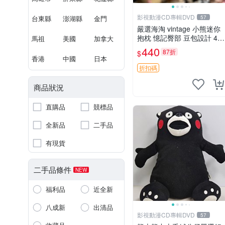
影視動漫CD專輯DVD
台東縣
澎湖縣
金門
57
嚴選海淘 vintage 小熊迷你
抱枕 憶記臀部 豆包設計 4c
馬祖
美國
加拿大
m 高 推薦收藏 迷你豆包小
440
87折
$
熊、高臀部、豆袋抱枕
香港
中國
日本
折扣碼
商品狀況
直購品
競標品
全新品
二手品
有現貨
二手品條件
NEW
福利品
近全新
八成新
出清品
影視動漫CD專輯DVD
57