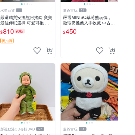
水星百貨
董爺古玩
1
61
嚴選絨質安撫熊附搖鈴 寶寶
嚴選MINISO草莓熊玩偶，
最佳伴眠選擇 可愛可抱 絨
微瑕仍推薦入手收藏 中古 M
毛玩具 安撫熊 嬰兒用
INISO 草莓熊 玩具 收藏
810
450
93折
$
$
折扣碼
影視動漫CD專輯DVD
董爺古玩
57
61