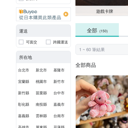
遊戲卡牌
全部
運送
(150)
可面交
跨國運送
1 ~ 60 筆結果
所在地
全部商品
台北市
新北市
基隆市
宜蘭縣
桃園市
新竹市
新竹縣
苗栗縣
台中市
彰化縣
南投縣
嘉義市
嘉義縣
雲林縣
台南市
高雄市
屏東縣
花蓮縣