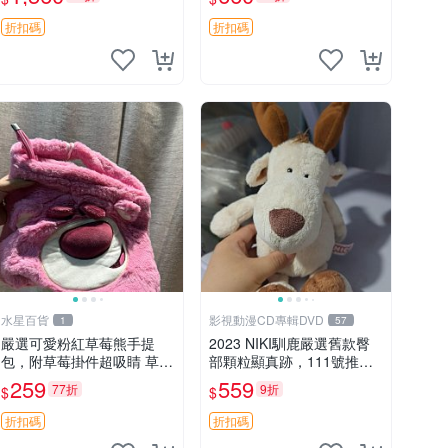
加熱，適合各個年齡層，冷
郵電熊 中古玩偶
暖兩用享受抱抱樂趣，不容
折扣碼
折扣碼
錯過嚴選好物 溫暖 冷感
水星百貨
影視動漫CD專輯DVD
1
57
嚴選可愛粉紅草莓熊手提
2023 NIKI馴鹿嚴選舊款臀
包，附草莓掛件超吸睛 草莓
部顆粒顯真跡，111號推薦
熊手提包 草莓掛件 可愛port
珍藏品 馴鹿 舊款 尾巴顆粒
259
559
77折
9折
$
$
unese
折扣碼
折扣碼