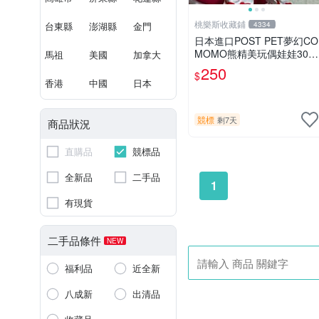
桃樂斯收藏鋪
台東縣
澎湖縣
金門
4334
日本進口POST PET夢幻CO
MOMO熊精美玩偶娃娃30c
馬祖
美國
加拿大
m
250
$
香港
中國
日本
競標
剩7天
商品狀況
直購品
競標品
全新品
二手品
1
有現貨
二手品條件
NEW
福利品
近全新
八成新
出清品