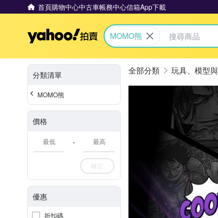
首頁
購物中心
中古車
帳務中心
信箱
App下載
Yahoo拍賣
MOMO熊
玩具、模型與
分類清單
MOMO熊
價格
-
確定
優惠
折扣碼