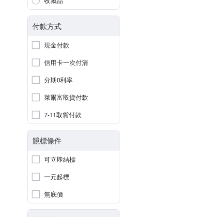
收藏品
付款方式
現金付款
信用卡一次付清
分期0利率
萊爾富取貨付款
7-11取貨付款
競標條件
可立即結標
一元起標
無底價