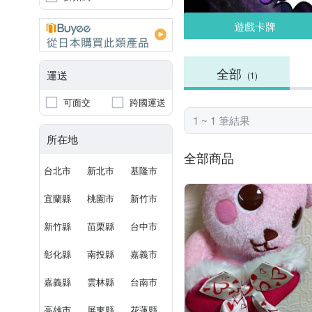
遊戲卡牌
全部
運送
(1)
可面交
跨國運送
1 ~ 1 筆結果
所在地
全部商品
台北市
新北市
基隆市
宜蘭縣
桃園市
新竹市
新竹縣
苗栗縣
台中市
彰化縣
南投縣
嘉義市
嘉義縣
雲林縣
台南市
高雄市
屏東縣
花蓮縣