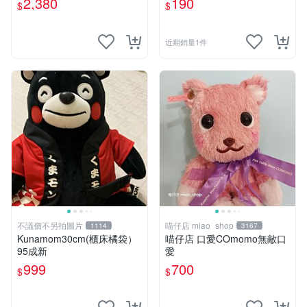
2,380
190
$
$
近期銷量1件
不議價不另拍圖片
喵仔店 miao_shop
1114
3167
Kunamom30cm(櫃床橘袋）
喵仔店 口愛COmomo無敵口
95成新
愛
999
700
$
$