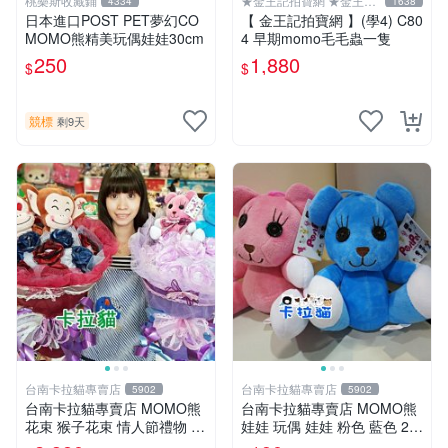
桃樂斯收藏鋪
★金王記拍寶網 ★金王記
4334
1638
拍寶趣
日本進口POST PET夢幻CO
【 金王記拍寶網 】(學4) C80
MOMO熊精美玩偶娃娃30cm
4 早期momo毛毛蟲一隻
250
1,880
$
$
競標
剩9天
台南卡拉貓專賣店
台南卡拉貓專賣店
5902
5902
台南卡拉貓專賣店 MOMO熊
台南卡拉貓專賣店 MOMO熊
花束 猴子花束 情人節禮物 二
娃娃 玩偶 娃娃 粉色 藍色 2色
選一 可繡字 可今天寄明天到
分售