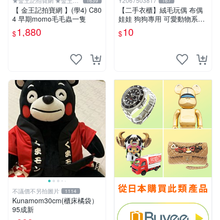
★金王記拍寶網 ★金王記
Y2067503817
1639
167
拍寶趣
【 金王記拍寶網 】(學4) C80
【二手衣櫃】絨毛玩偶 布偶
4 早期momo毛毛蟲一隻
娃娃 狗狗專用 可愛動物系列
耐咬耐磨玩具 玩偶 粉紅熊寵
1,880
10
$
$
物玩具 1120929
不議價不另拍圖片
1114
Kunamom30cm(櫃床橘袋）
95成新