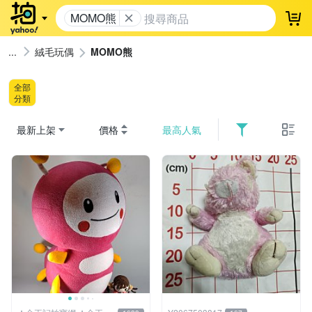
MOMO熊
登
絨毛玩偶
MOMO熊
全部
分類
最新上架
價格
最高人氣