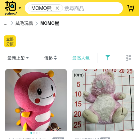
MOMO熊
登
絨毛玩偶
MOMO熊
全部
分類
最新上架
價格
最高人氣