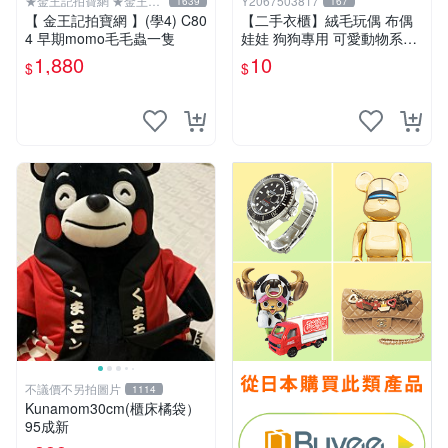
★金王記拍寶網 ★金王記
Y2067503817
1639
167
拍寶趣
【 金王記拍寶網 】(學4) C80
【二手衣櫃】絨毛玩偶 布偶
4 早期momo毛毛蟲一隻
娃娃 狗狗專用 可愛動物系列
耐咬耐磨玩具 玩偶 粉紅熊寵
1,880
10
$
$
物玩具 1120929
不議價不另拍圖片
1114
Kunamom30cm(櫃床橘袋）
95成新