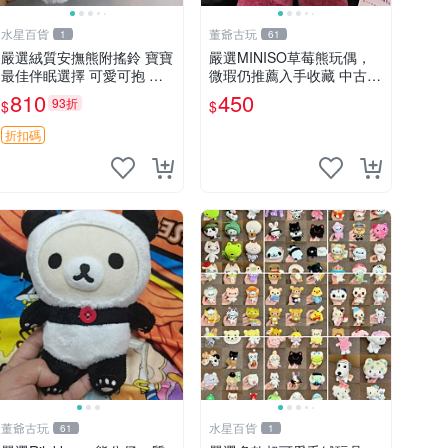
水星百貨
董爺古玩
1
61
嚴選絨質安撫熊附搖鈴 寶寶
嚴選MINISO草莓熊玩偶，
最佳伴眠選擇 可愛可抱 絨
微瑕仍推薦入手收藏 中古 M
毛玩具 安撫熊 嬰兒用
INISO 草莓熊 玩具 收藏
810
450
93折
$
$
折扣碼
董爺古玩
水星百貨
61
1