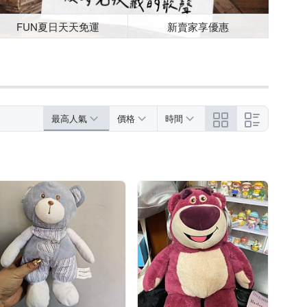
FUN夏日天天免運
新賣家享優惠
最高人氣
價格
時間