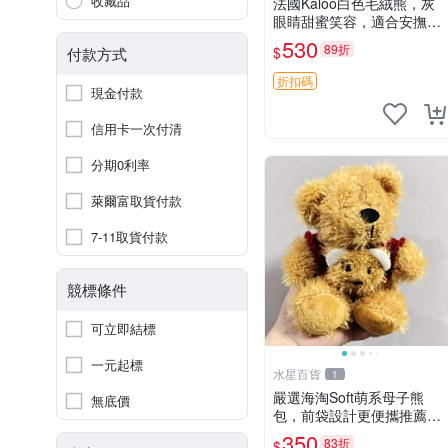
收藏品
法國Kaloo白色毛絨熊，灰
眼睛甜蜜笑容，適合安撫逗
趣可愛，柔軟面料手感佳。
530
89折
$
付款方式
14 白色安撫熊 毛絨玩具 寶
寶逗樂具
折扣碼
現金付款
信用卡一次付清
分期0利率
萊爾富取貨付款
7-11取貨付款
競標條件
可立即結標
一元起標
水星百貨
1
嚴選海淘Soft萌系母子熊
無底價
包，前袋設計更便攜推薦收
藏 母子熊 軟綿綿 包包
350
83折
$