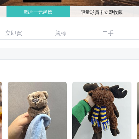
唱片一元起標
限量球員卡立即收藏
立即買
競標
二手