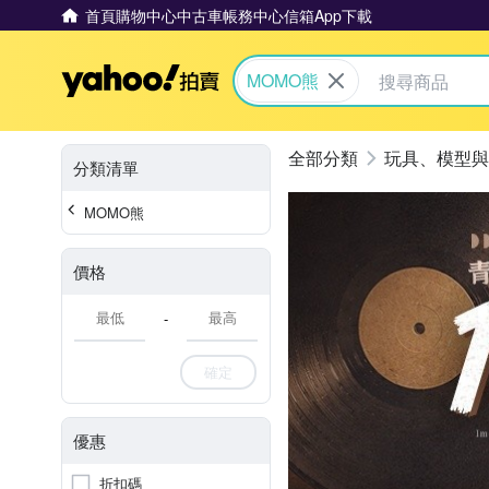
首頁
購物中心
中古車
帳務中心
信箱
App下載
Yahoo拍賣
MOMO熊
玩具、模型與
分類清單
MOMO熊
價格
-
確定
優惠
折扣碼