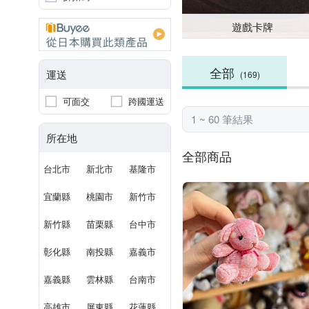
遊戲卡牌
全部
運送
(169)
可面交
跨國運送
1 ~ 60 筆結果
所在地
全部商品
台北市
新北市
基隆市
宜蘭縣
桃園市
新竹市
新竹縣
苗栗縣
台中市
彰化縣
南投縣
嘉義市
嘉義縣
雲林縣
台南市
高雄市
屏東縣
花蓮縣