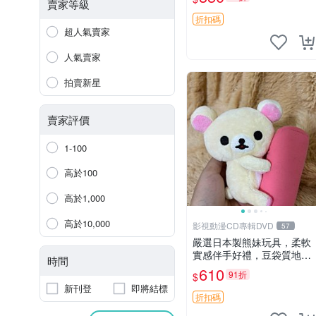
賣家等級
折扣碼
超人氣賣家
人氣賣家
拍賣新星
賣家評價
1-100
高於100
高於1,000
高於10,000
影視動漫CD專輯DVD
57
嚴選日本製熊妹玩具，柔軟
實感伴手好禮，豆袋質地手
時間
感佳，抱枕小熊 recom 推薦
610
91折
$
白色豆袋 玩具
新刊登
即將結標
折扣碼