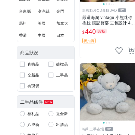
影視動漫CD專輯DVD
台東縣
澎湖縣
金門
57
嚴選海淘 vintage 小熊迷你
抱枕 憶記臀部 豆包設計 4c
馬祖
美國
加拿大
m 高 推薦收藏 迷你豆包小
440
87折
$
熊、高臀部、豆袋抱枕
香港
中國
日本
折扣碼
商品狀況
直購品
競標品
全新品
二手品
有現貨
二手品條件
NEW
福利品
近全新
八成新
出清品
福和二手市場
32