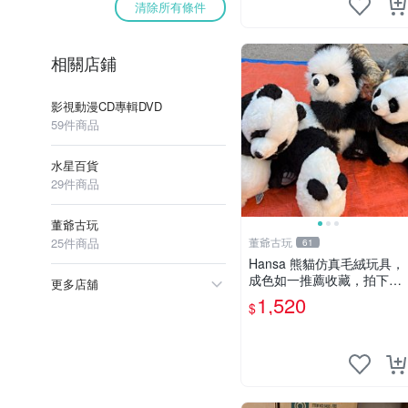
清除所有條件
相關店鋪
影視動漫CD專輯DVD
59件商品
水星百貨
29件商品
董爺古玩
25件商品
董爺古玩
61
Hansa 熊貓仿真毛絨玩具，
成色如一推薦收藏，拍下無
更多店舖
疑心 熊貓 毛絨玩具 收藏
1,520
$