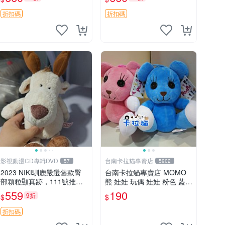
郵電熊 中古玩偶
吊牌收藏。藍鼻子小熊，值
得擁有 玩具 憶熊
折扣碼
折扣碼
影視動漫CD專輯DVD
台南卡拉貓專賣店
57
5902
2023 NIKI馴鹿嚴選舊款臀
台南卡拉貓專賣店 MOMO
部顆粒顯真跡，111號推薦
熊 娃娃 玩偶 娃娃 粉色 藍色
珍藏品 馴鹿 舊款 尾巴顆粒
2色分售
559
190
9折
$
$
折扣碼