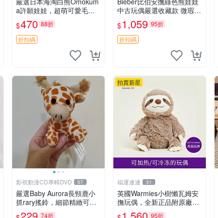
嚴選日本海淘白熊Omokum
Bieber比伯安撫綠色熊娃娃
a許願娃娃，超萌可愛毛絨
中古玩偶嚴選收藏款 微瑕輕
公仔推薦收藏 白熊 Omoku
度使用 Bieber綠熊娃娃 中
470
1,059
88折
95折
$
$
ma 毛絨玩具 偽裝娃娃 玩具
古玩偶 微瑕
擺飾
折扣碼
折扣碼
拍賣新星
影視動漫CD專輯DVD
福運連連
57
31
嚴選Baby Aurora長頸鹿小
英國Warmies小樹懶瓦姆安
抓rary搖鈴，細節精緻可聆
撫玩偶，全新正品附原廠吊
聽清脆鈴音 軟萌可愛 定制
牌與防塵袋，內藏薰衣草可
229
1,560
74折
95折
$
$