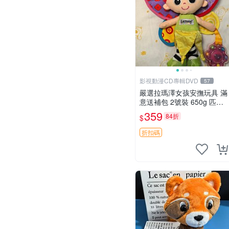
影視動漫CD專輯DVD
57
嚴選拉瑪澤女孩安撫玩具 滿
意送補包 2號裝 650g 匹配
嬰幼童舒壓好伴侶 女孩專用
359
84折
$
安心選擇 安撫玩偶 衝包 玩
具
折扣碼