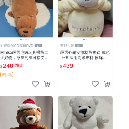
影視動漫CD專輯DVD
董爺古玩
57
61
Miniso嚴選毛絨玩具裸熊二
嚴選外銷安撫枕熊搖鈴 成色
手好物，浮灰污漬可接受。
上佳 採用高級布料 軟綿適
請詳閱照片再下單，售出不
合收藏 安心選購 安撫枕 熊
240
439
75折
$
$
退不換。全新品相收藏推
玩具 搖鈴
薦。 裸熊 毛絨玩具 收藏
折扣碼