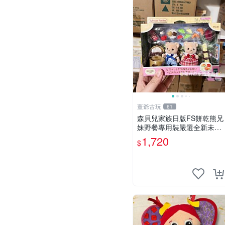
董爺古玩
61
森貝兒家族日版FS餅乾熊兄
妹野餐專用裝嚴選全新未開
封，包含兩組大童款紙盒
1,720
$
裝，適合收藏與分享。 餅乾
熊兄妹、野餐、收藏