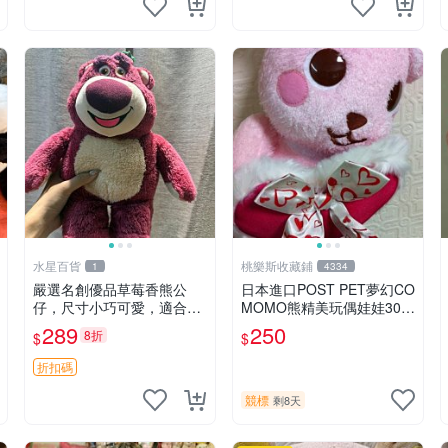
水星百貨
桃樂斯收藏鋪
1
4334
嚴選名創優品草莓香熊公
日本進口POST PET夢幻CO
仔，尺寸小巧可愛，適合收
MOMO熊精美玩偶娃娃30c
藏賞玩 30cm 玩具 公仔 草
m
289
250
8折
$
$
莓熊
折扣碼
競標
剩8天