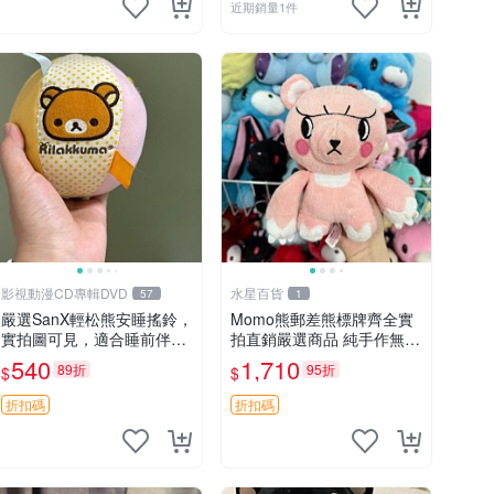
近期銷量1件
影視動漫CD專輯DVD
水星百貨
57
1
嚴選SanX輕松熊安睡搖鈴，
Momo熊郵差熊標牌齊全實
實拍圖可見，適合睡前伴
拍直銷嚴選商品 純手作無修
侶， Picks安撫好物 0325
圖可收藏 郵差熊 Momo熊
540
1,710
89折
95折
$
$
懸吊 電腦
標牌 商品
折扣碼
折扣碼