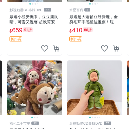
影視動漫CD專輯DVD
水星百貨
57
1
嚴選小熊安撫巾，豆豆圓眼
嚴選超大蓬鬆豆袋麋鹿，全
睛，可愛又溫馨 超軟質安撫
身毛茸手感極佳推薦！屁股
巾，豆豆設計，哄睡好幫手
與四肢填充均勻，適合收藏
659
410
91折
86折
$
$
約克豆豆眼安撫巾 數碼豆豆
與孩童共賞。 麋鹿 豆袋 毛
眼
茸玩具
折扣碼
折扣碼
福和二手市場
影視動漫CD專輯DVD
32
57