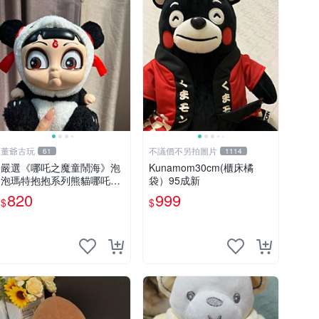
董爺古玩
不議價不另拍圖片
61
1114
嚴選《哪吒之魔童鬧海》泡
Kunamom30cm(櫃床橘
泡瑪特抱抱系列熊貓哪吒搪
袋）95成新
膠臉毛絨， STATE：如圖顯
820
999
$
$
示 哪吒 毛絨公仔 泡泡瑪特