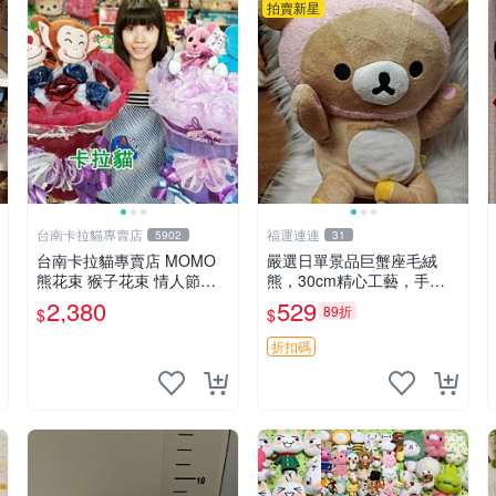
拍賣新星
台南卡拉貓專賣店
福運連連
5902
31
台南卡拉貓專賣店 MOMO
嚴選日單景品巨蟹座毛絨
熊花束 猴子花束 情人節禮
熊，30cm精心工藝，手感
物 二選一 可繡字 可今天寄
軟糯推薦收藏送人 巨蟹座
2,380
529
89折
$
$
明天到
毛絨玩具 精緻做工
折扣碼