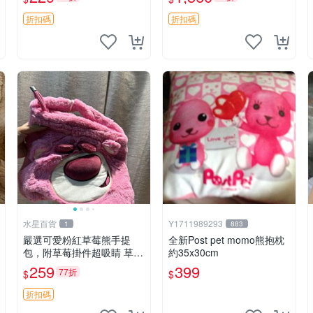
紀念 金屬搖鈴 新手媽咪推
加熱，適合各個年齡層，冷
薦 長頸鹿 抓rary 搖鈴
暖兩用享受抱抱樂趣，不容
折扣碼
折扣碼
錯過嚴選好物 溫暖 冷感
水星百貨
Y1711989293
1
883
嚴選可愛粉紅草莓熊手提
全新Post pet momo熊抱枕
包，附草莓掛件超吸睛 草莓
約35x30cm
熊手提包 草莓掛件 可愛port
259
399
77折
$
$
unese
折扣碼