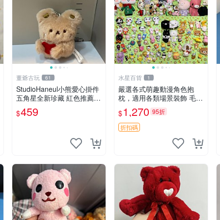
董爺古玩
水星百貨
61
1
StudioHaneul小熊愛心掛件
嚴選各式萌趣動漫角色抱
五角星全新珍藏 紅色推薦收
枕，適用各類場景裝飾 毛絨
藏 玩具掛飾 掛件 新品
玩具、卡通抱枕、趣味玩偶
459
1,270
95折
$
$
折扣碼