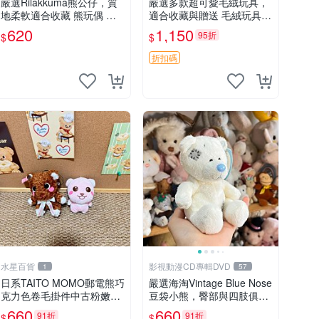
嚴選Rilakkuma熊公仔，質
嚴選多款超可愛毛絨玩具，
地柔軟適合收藏 熊玩偶 柔
適合收藏與贈送 毛絨玩具、
軟 公仔 收藏
抱枕、公仔
620
1,150
95折
$
$
折扣碼
水星百貨
影視動漫CD專輯DVD
1
57
日系TAITO MOMO郵電熊巧
嚴選海淘Vintage Blue Nose
克力色卷毛掛件中古粉嫩玩
豆袋小熊，臀部與四肢俱
偶微瑕推薦 postpet momo
全，坐高11公分，附原盒與
660
660
91折
91折
$
$