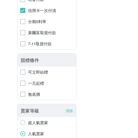
信用卡一次付清
分期0利率
萊爾富取貨付款
7-11取貨付款
競標條件
可立即結標
一元起標
無底價
賣家等級
清除
超人氣賣家
人氣賣家