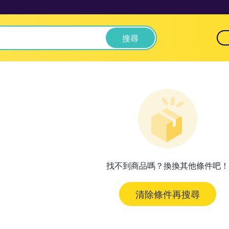
搜尋
找不到商品嗎？換換其他條件吧！
清除條件再搜尋