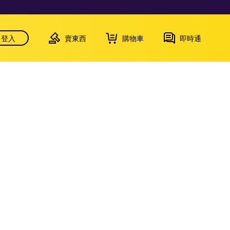
登入
賣東西
購物車
即時通