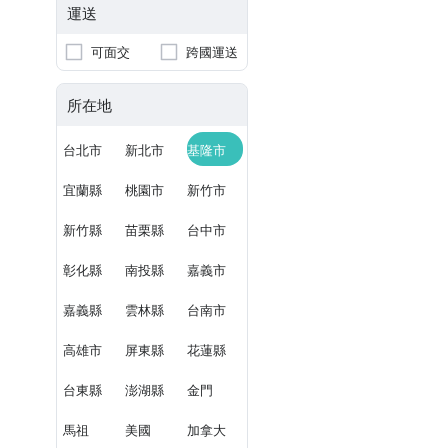
運送
可面交
跨國運送
所在地
台北市
新北市
基隆市
宜蘭縣
桃園市
新竹市
新竹縣
苗栗縣
台中市
彰化縣
南投縣
嘉義市
嘉義縣
雲林縣
台南市
高雄市
屏東縣
花蓮縣
台東縣
澎湖縣
金門
馬祖
美國
加拿大