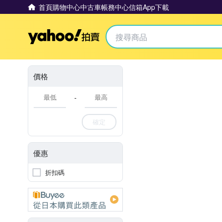
首頁
購物中心
中古車
帳務中心
信箱
App下載
Yahoo拍賣
價格
-
確定
優惠
折扣碼