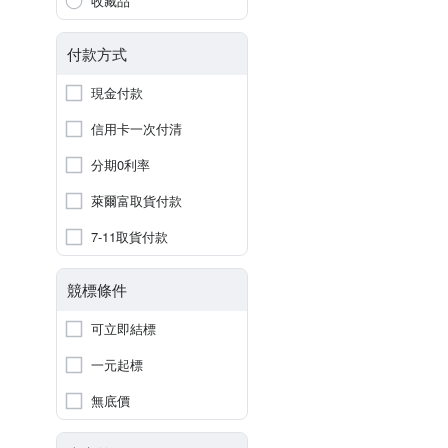
收藏品
付款方式
現金付款
信用卡一次付清
分期0利率
萊爾富取貨付款
7-11取貨付款
競標條件
可立即結標
一元起標
無底價