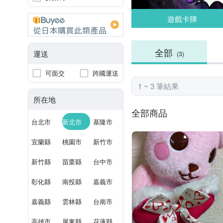
遊戲卡牌
全部
運送
(3)
可面交
跨國運送
1 ~ 3 筆結果
所在地
全部商品
台北市
新北市
基隆市
宜蘭縣
桃園市
新竹市
新竹縣
苗栗縣
台中市
彰化縣
南投縣
嘉義市
嘉義縣
雲林縣
台南市
高雄市
屏東縣
花蓮縣