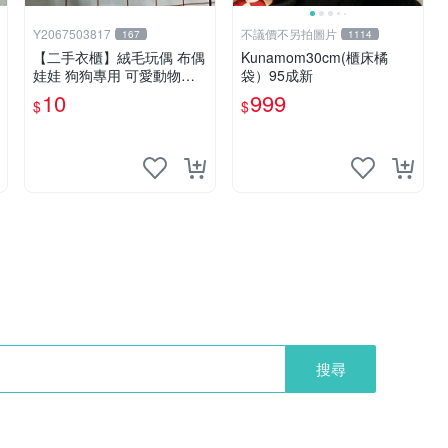
Y2067503817
不議價不另拍圖片
167
1114
【二手衣櫃】絨毛玩偶 布偶
Kunamom30cm(櫃床橘
娃娃 狗狗專用 可愛動物系
袋）95成新
列 耐咬耐磨玩具 玩偶 粉紅
10
999
$
$
熊寵物玩具 1120929
搜尋