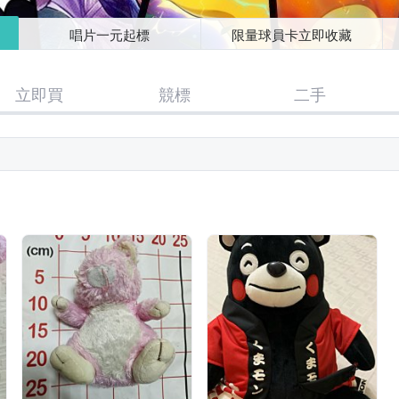
唱片一元起標
限量球員卡立即收藏
立即買
競標
二手