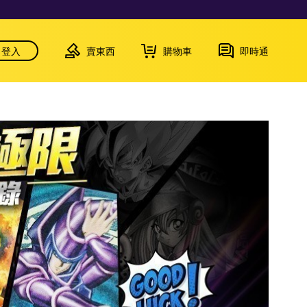
登入
賣東西
購物車
即時通