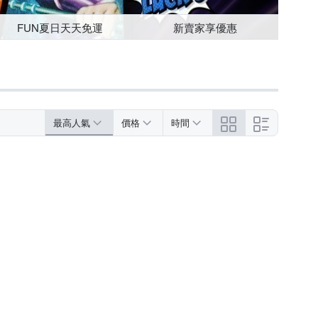
FUN夏日天天免運
新賣家享優惠
最高人氣
價格
時間