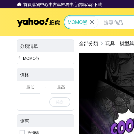
首頁
購物中心
中古車
帳務中心
信箱
App下載
Yahoo拍賣
MOMO熊
玩具、模型與
分類清單
MOMO熊
價格
-
確定
優惠
折扣碼