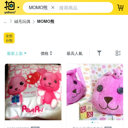
MOMO熊
登
絨毛玩偶
MOMO熊
全部
分類
最新上架
價格
最高人氣