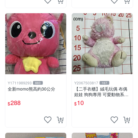
Y1711989293
Y2067503817
883
167
全新momo熊高約30公分
【二手衣櫃】絨毛玩偶 布偶
娃娃 狗狗專用 可愛動物系列
耐咬耐磨玩具 玩偶 粉紅熊寵
288
10
$
$
物玩具 1120929