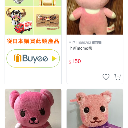
Y1711989293
883
全新momo熊
150
$