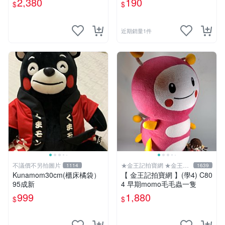
2,380
190
$
$
近期銷量1件
不議價不另拍圖片
★金王記拍寶網 ★金王記
1114
1639
拍寶趣
Kunamom30cm(櫃床橘袋）
【 金王記拍寶網 】(學4) C80
95成新
4 早期momo毛毛蟲一隻
999
1,880
$
$