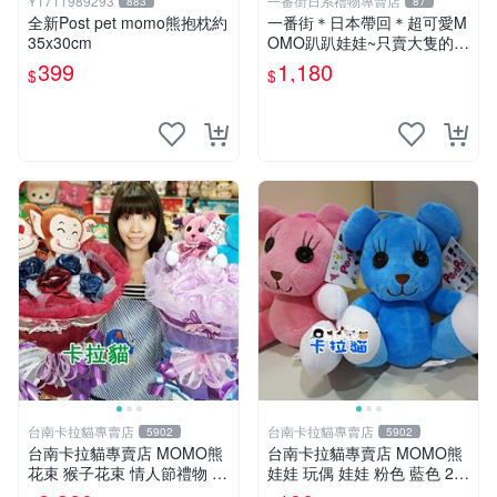
Y1711989293
一番街日系禮物專賣店
883
87
全新Post pet momo熊抱枕約
一番街＊日本帶回＊超可愛M
35x30cm
OMO趴趴娃娃~只賣大隻的1
號~單隻價～生日禮物
399
1,180
$
$
台南卡拉貓專賣店
台南卡拉貓專賣店
5902
5902
台南卡拉貓專賣店 MOMO熊
台南卡拉貓專賣店 MOMO熊
花束 猴子花束 情人節禮物 二
娃娃 玩偶 娃娃 粉色 藍色 2色
選一 可繡字 可今天寄明天到
分售