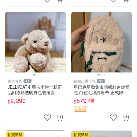
古色古香
福和二手市場
41
33
JELLYCAT史瑪吉小熊全新正
星巴克星動集市萌熊款迷你背
品附原箱透明袋包裝推薦 透
包 白色毛絨綠肩帶 正式限量
明袋 包裝盒 史瑪吉小熊
版 新品 上市未拆封 尺寸約20
2,290
579
9折
$
$
公分 超適合收藏 迷你背包 毛
絨玩具 背包配件
折扣碼
拍賣新星
拍賣新星