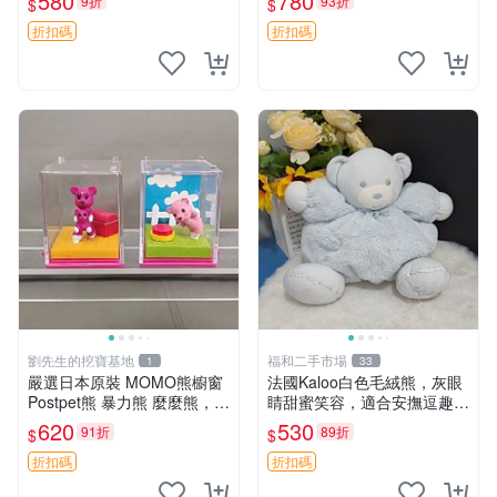
580
780
9折
93折
$
$
嘲抱枕 小熊抱枕
折扣碼
折扣碼
劉先生的挖寶基地
福和二手市場
1
33
嚴選日本原裝 MOMO熊櫥窗
法國Kaloo白色毛絨熊，灰眼
Postpet熊 暴力熊 麼麼熊，實
睛甜蜜笑容，適合安撫逗趣可
物精緻收藏無損，二手誠意出
愛，柔軟面料手感佳。14 白
620
530
91折
89折
$
$
售 暴力熊 MOMO熊 日本版
色安撫熊 毛絨玩具 寶寶逗樂
櫥趣熊熊偶
具
折扣碼
折扣碼