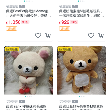
福運連連
福運連連
31
31
嚴選PostPet郵電熊Momo熊
嚴選松熊素熊M號毛絨玩具，
小天使中古毛絨公仔，帶標牌
手感超軟糯宛如新生，細節精
保存完好。絕版稀有少見收藏
緻完美無瑕，推薦送禮或珍
1,350
929
95折
94折
$
$
品，微瑕可接受，狀態如圖。
藏，中古狀態保養得宜。 松
所見即所得，毛絨精品嚴選推
熊 素熊 毛絨doll
折扣碼
折扣碼
薦。 中古收藏
拍賣新星
拍賣新星
福運連連
福運連連
31
31
嚴選 sanx 櫻桃妹妹毛絨熊，
嚴選日版輕松熊熊哥M號素熊