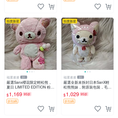
拍賣新星
拍賣新星
福運連連
福運連連
31
31
嚴選Sanx櫻花限定輕松熊，
嚴選全新未拆封日本SanX輕
夏日 LIMITED EDITION 粉色
松熊熊妹，附原裝包裝，毛絨
毛絨熊，背有拉鏈設計，肚內
質地極佳，細膩可愛，推薦收
1,169
1,029
95折
95折
$
$
填充豆袋，精致工藝呈現，狀
藏兼送禮，適合女性好友或家
態如新，適合收藏與送人 櫻
人，限量釋出。鬆熊、熊玩
折扣碼
折扣碼
花、
偶、收藏品