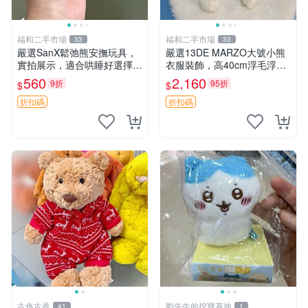
福和二手市場
福和二手市場
33
33
嚴選SanX鬆弛熊安撫玩具，
嚴選13DE MARZO大號小熊
實拍展示，適合哄睡好選擇
衣服裝飾，高40cm浮毛浮
電腦玩具 安撫用品
灰，詳觀後再拍。二手收藏請
560
2,160
9折
95折
$
$
珍惜。 13DE MARZO 二手
小熊 衣服裝飾
折扣碼
折扣碼
古色古香
劉先生的挖寶基地
41
1