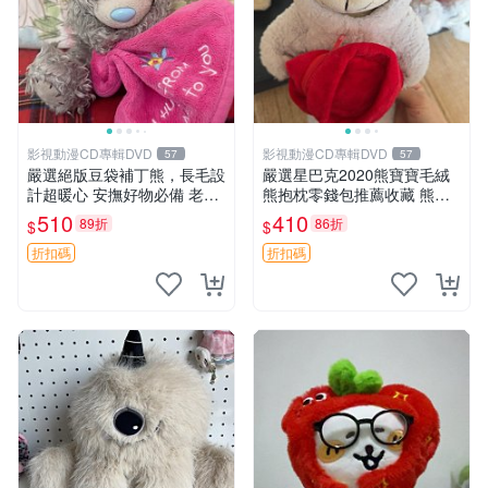
影視動漫CD專輯DVD
影視動漫CD專輯DVD
57
57
嚴選絕版豆袋補丁熊，長毛設
嚴選星巴克2020熊寶寶毛絨
計超暖心 安撫好物必備 老料
熊抱枕零錢包推薦收藏 熊寶
長毛抱枕，仿古成色如實呈現
寶 毛絨熊 零錢包
510
410
89折
86折
$
$
經典款推薦收藏 拍下即送長
毛抱枕，絕版補丁熊，安心之
折扣碼
折扣碼
選