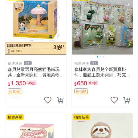
福運連連
福運連連
31
31
森貝兒嚴選月亮熊貓毛絨玩
森林家族森貝兒全新寶寶掛
具，全新未開封，質地柔軟適
件，熊貓主題未開封，巧克力
合收藏 月亮熊貓 毛絨玩具 新
兔牛奶兔郁金香兔貓吉娃娃嚴
1,350
650
95折
91折
$
$
款 儲倉直銷
選，適合收藏 熊貓 森林 寶寶
折扣碼
折扣碼
拍賣新星
拍賣新星