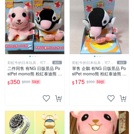
彩虹牛的日本玩具，可7取
彩虹牛的日本玩具，可7取
825
825
付
付
二件同售 有NG 日版景品 Po
單售 企鵝 有NG 日版景品 Po
stPet momo熊 粉紅泰迪熊 妹
stPet momo熊 粉紅泰迪熊 娃
妹 comomo 企鵝 娃娃 布偶
娃 布偶 手指頭 娃娃
350
175
$600
59折
$300
59折
$
$
手指頭 娃娃