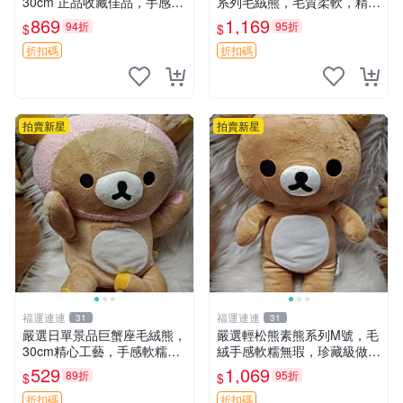
30cm 正品收藏佳品，手感極
系列毛絨熊，毛質柔軟，精緻
軟，適合贈送與收藏 櫻桃妹
可愛，尺寸35cm，保存狀態
869
1,169
94折
95折
$
$
妹、sanx、毛絨熊
優異。收藏或贈送皆為佳選。
中古 毛絨熊 毛玩偶
折扣碼
折扣碼
拍賣新星
拍賣新星
福運連連
福運連連
31
31
嚴選日單景品巨蟹座毛絨熊，
嚴選輕松熊素熊系列M號，毛
30cm精心工藝，手感軟糯推
絨手感軟糯無瑕，珍藏級做工
薦收藏送人 巨蟹座 毛絨玩具
推薦收藏，尺寸35cm清晰可
529
1,069
89折
95折
$
$
精緻做工
見。中古毛絨、收藏精品、毛
絨玩具
折扣碼
折扣碼