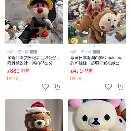
福和二手市場
福和二手市場
33
33
摩爾莊園艾米記者毛絨公仔，
嚴選日本海淘白熊Omokuma
附腳標設計，高約25公分，
許願娃娃，超萌可愛毛絨公仔
全新未拆封，限量珍藏。艾米
推薦收藏 白熊 Omokuma 毛
880
470
94折
88折
$
$
記者 毛絨公仔 超萌玩偶
絨玩具 偽裝娃娃 玩具擺飾
折扣碼
折扣碼