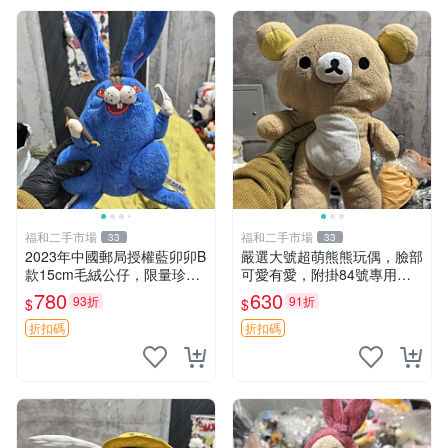
福和二手市場
福和二手市場
33
33
2023年中國郵局授權藍卯卯B
嚴選大號超萌熊熊玩偶，臉部
款15cm毛絨公仔，限量珍藏
可愛有愛，附掛84號專用
版 毛絨玩具 新年禮品 藍卯卯
袋，適合收藏與送禮 寶寶熊
780
630
93折
91折
$
$
限量版 15cm
玩具 熊抱枕
折扣碼
折扣碼