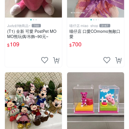
Judy好物商品~
喵仔店 miao_shop
700
3167
(T1) 全新 可愛 PostPet MO
喵仔店 口愛COmomo無敵口
MO熊玩偶/吊飾~90元~
愛
109
700
$
$