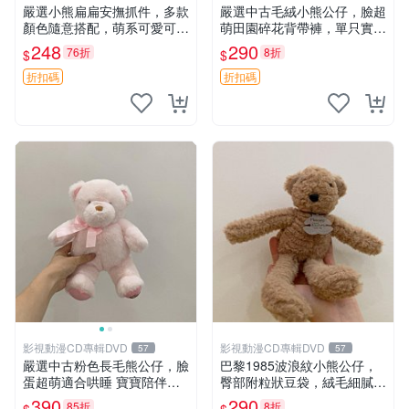
嚴選小熊扁扁安撫抓件，多款
嚴選中古毛絨小熊公仔，臉超
顏色隨意搭配，萌系可愛可改
萌田園碎花背帶褲，單只實拍
掛件 小熊安撫抓件 憶記 抓繩
展示 中古、毛絨玩具、玩偶
248
290
76折
8折
$
$
孩童掛件
折扣碼
折扣碼
影視動漫CD專輯DVD
影視動漫CD專輯DVD
57
57
嚴選中古粉色長毛熊公仔，臉
巴黎1985波浪紋小熊公仔，
蛋超萌適合哄睡 寶寶陪伴玩
臀部附粒狀豆袋，絨毛細膩臉
具 軟棉質 潔白淨 公仔玩偶
部可愛，中古嚴選推薦 小熊
390
290
85折
8折