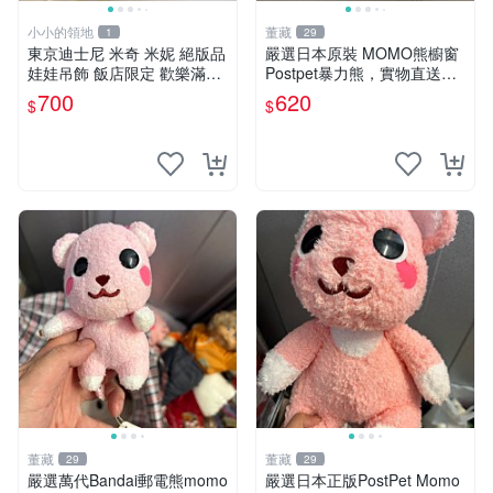
小小的領地
董藏
1
29
東京迪士尼 米奇 米妮 絕版品
嚴選日本原裝 MOMO熊櫥窗
娃娃吊飾 飯店限定 歡樂滿人
Postpet暴力熊，實物直送新
間 復活節
臺灣。MOMO熊 暴力熊 熊貓
700
620
$
$
櫥窗
董藏
董藏
29
29
嚴選萬代Bandai郵電熊momo
嚴選日本正版PostPet Momo