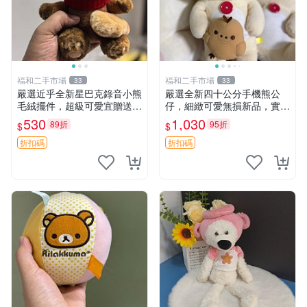
福和二手市場
福和二手市場
33
33
嚴選近乎全新星巴克錄音小熊
嚴選全新四十公分手機熊公
毛絨擺件，超級可愛宜贈送掛
仔，細緻可愛無損新品，實拍
飾 錄音小熊 毛絨擺件 贈品
展現萌趣風采 潘朵拉 熊抱枕
530
1,030
89折
95折
$
$
折扣碼
折扣碼