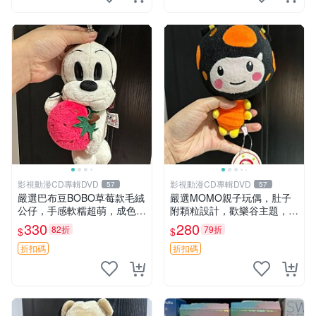
影視動漫CD專輯DVD
影視動漫CD專輯DVD
57
57
嚴選巴布豆BOBO草莓款毛絨
嚴選MOMO親子玩偶，肚子
公仔，手感軟糯超萌，成色優
附顆粒設計，歡樂谷主題，成
良適合作為收藏品或包包配
色清晰可視頻確認。歡樂購不
330
280
82折
79折
$
$
飾。可視頻確認詳情。 巴布
停！ 點點玩偶 歡樂谷 肚子帶
豆 BOBO 草莓 毛絨公仔 收藏
顆粒
折扣碼
折扣碼
包配飾