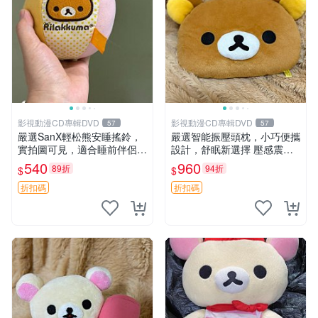
影視動漫CD專輯DVD
影視動漫CD專輯DVD
57
57
嚴選SanX輕松熊安睡搖鈴，
嚴選智能振壓頭枕，小巧便攜
實拍圖可見，適合睡前伴侶，
設計，舒眠新選擇 壓感震動
Picks安撫好物 0325 懸吊 電
頭枕 確切尺寸 小巧便攜
540
960
89折
94折
$
$
腦
折扣碼
折扣碼