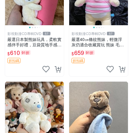
影視動漫CD專輯DVD
影視動漫CD專輯DVD
57
57
嚴選日本製熊妹玩具，柔軟實
嚴選40㎝條紋熊妹，輕微浮
感伴手好禮，豆袋質地手感
灰仍適合收藏賞玩 熊妹 毛絨
佳，抱枕小熊 recom 推薦 白
玩具 浮雕熊
610
659
91折
91折
$
$
色豆袋 玩具
折扣碼
折扣碼