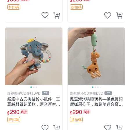
$
$
玩具 奶娃 toy 傳統款 熊熊 te
公仔 豆袋
ddybear babydoll
折扣碼
折扣碼
影視動漫CD專輯DVD
影視動漫CD專輯DVD
57
57
嚴選中古安撫搖鈴小抓件，豆
嚴選海淘哄睡玩具—橘色長頸
豆絨材質超柔軟，適合新生寶
鹿抓周公仔，臉超萌適合寶寶
寶緩解焦慮 (安撫玩具 寶寶用
陪伴，中古略有使用痕跡 橘
290
290
8折
8折
$
$
品 抱枕)
色 長頸鹿 抓周
折扣碼
折扣碼