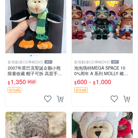
影視動漫CD專輯DVD
影視動漫CD專輯DVD
57
57
2007年星巴克聖誕企鵝小熊
泡泡瑪特MEGA SPACE 10
限量收藏 帽子可拆 高質手感
0%周年 A 系列 MOLLY 權威
超愛 聖誕限定 星巴克企鵝 小
隱藏款 嚴選薄荷巧克力色 80
1,350
600 -
1,000
95折
$
$
$
熊杯墊
年代風味 權威推薦 合適收藏
折扣碼
折扣碼