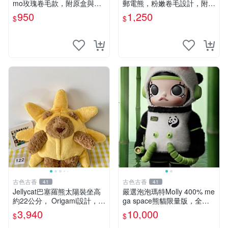
mo玫瑰卷毛款，附原盒與吊
郵電熊，粉嫩卷毛設計，附原
牌，粉嫩可愛入手即柔軟～
裝包裝與吊牌，超Recomme
950
1,250
$
$
玫瑰卷毛 郵電熊 正品
nded收藏品 1095 玩偶 包裝
古色古香
古色古香
41
41
Jellycat巴塞羅熊太陽裝坐高
嚴選泡泡瑪特Molly 400% me
約22公分， Origami設計，來
ga space熊貓限量版，全新
自越南。嚴選 Recommendat
附原Packaging。拍下即視頻
3,940
10,000
$
$
ion！巴塞羅、 Origami熊、J
確認。 泡泡瑪特 Molly 400%