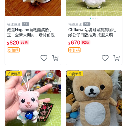
福運連連
福運連連
31
31
嚴選Nagano自嘲熊笑臉手
Chiikawa站姿飛鼠莫莫咖毛
玉，全新未開封，發貨前視頻
絨公仔日版推薦 托腮呆萌可
確認，海南 廣西 貴州 嚴選N
愛 15cm豆袋底部 當代嚴選
820
670
93折
92折
$
$
agano自嘲熊笑臉手玉，全新
毛絨玩具 公仔 莫莫卡 像人
未開封，發貨前視頻確認，四
折扣碼
折扣碼
川 重慶 內
拍賣新星
拍賣新星