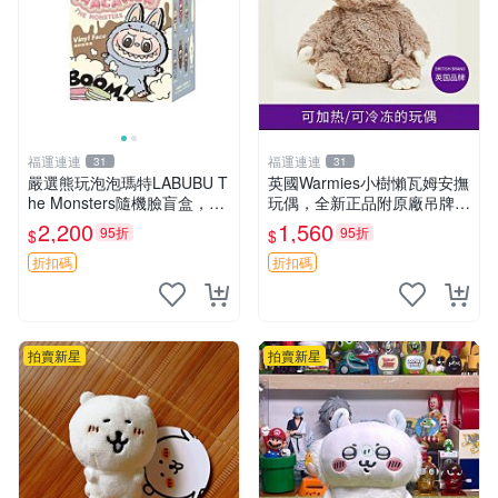
福運連連
福運連連
31
31
嚴選熊玩泡泡瑪特LABUBU T
英國Warmies小樹懶瓦姆安撫
he Monsters隨機臉盲盒，萌
玩偶，全新正品附原廠吊牌與
趣馬卡龍設計 芝麻豆豆 LAB
防塵袋，內藏薰衣草可加熱，
2,200
1,560
95折
95折
$
$
UBU LABUBU THE MONST
適合各個年齡層，冷暖兩用享
ERS 橙色豆
受抱抱樂趣，不容錯過嚴選好
折扣碼
折扣碼
物 溫暖 冷感
拍賣新星
拍賣新星