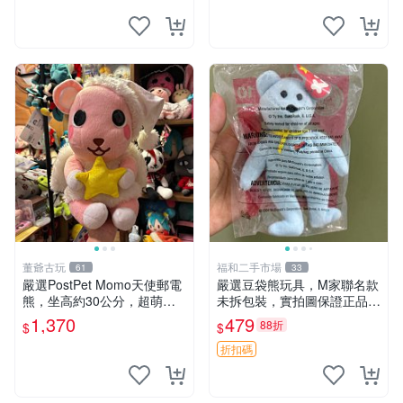
elly
熊貓 新
董爺古玩
福和二手市場
61
33
嚴選PostPet Momo天使郵電
嚴選豆袋熊玩具，M家聯名款
熊，坐高約30公分，超萌可
未拆包裝，實拍圖保證正品
愛收藏首選 天使郵電熊 Mom
豆袋玩具 嚴選 M家 豆袋熊
1,370
479
88折
$
$
o熊 玩具
折扣碼