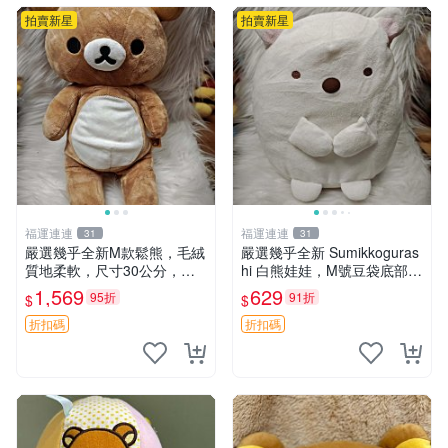
拍賣新星
拍賣新星
福運連連
福運連連
31
31
嚴選幾乎全新M款鬆熊，毛絨
嚴選幾乎全新 Sumikkoguras
質地柔軟，尺寸30公分，做
hi 白熊娃娃，M號豆袋底部，
工精緻可愛，適合收藏或贈送
穩固不易倒，毛絨布標附贈，
1,569
629
95折
91折
$
$
親友。中古使用痕跡，手感依
極致軟糯手感，精工細作值得
然優良。 鬆熊 嬰熊 毛玩偶
典藏，尺寸24cm，收藏佳品
折扣碼
折扣碼
贈禮