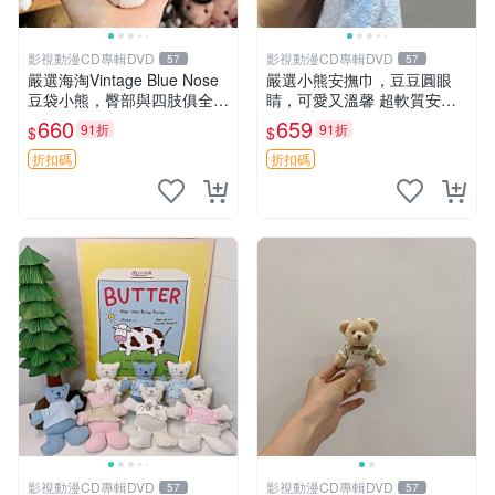
影視動漫CD專輯DVD
影視動漫CD專輯DVD
57
57
嚴選海淘Vintage Blue Nose
嚴選小熊安撫巾，豆豆圓眼
豆袋小熊，臀部與四肢俱全，
睛，可愛又溫馨 超軟質安撫
坐高11公分，附原盒與吊牌
巾，豆豆設計，哄睡好幫手
660
659
91折
91折
$
$
收藏。藍鼻子小熊，值得擁有
約克豆豆眼安撫巾 數碼豆豆
玩具 憶熊
眼
折扣碼
折扣碼
影視動漫CD專輯DVD
影視動漫CD專輯DVD
57
57