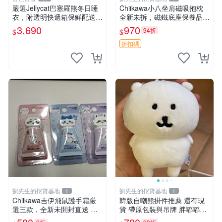
嚴選Jellycat巴塞羅熊冬日睡
Chiikawa小八坐肩磁吸抱枕
衣，附透明快遞箱保鮮配送，
全新未拆，磁鐵底座保養品專
童趣可愛可收藏 巴塞羅熊 睡
用 磁鐵 磁吸 抱枕
3,690
970
94折
$
$
衣 透明袋
折扣碼
劉先生的挖寶基地
劉先生的挖寶基地
1
1
Chiikawa吉伊飛鼠護手霜厳
韓版自嘲熊掛件推薦 還有現
選三款，全新未開封直送 飛
貨 帶原包裝與吊牌 胖嘟嘟超
鼠 護手霜 吉伊三款 新貨
可愛 毛絨手感佳 小熊掛件 自