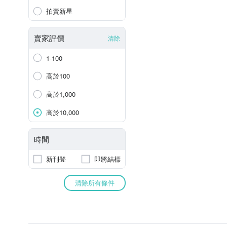
拍賣新星
賣家評價
清除
1-100
高於100
高於1,000
高於10,000
時間
新刊登
即將結標
清除所有條件