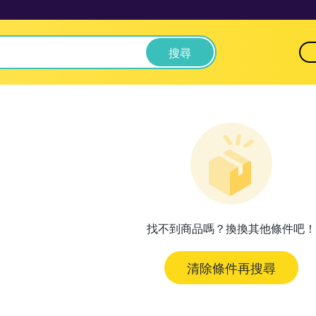
搜尋
找不到商品嗎？換換其他條件吧！
清除條件再搜尋