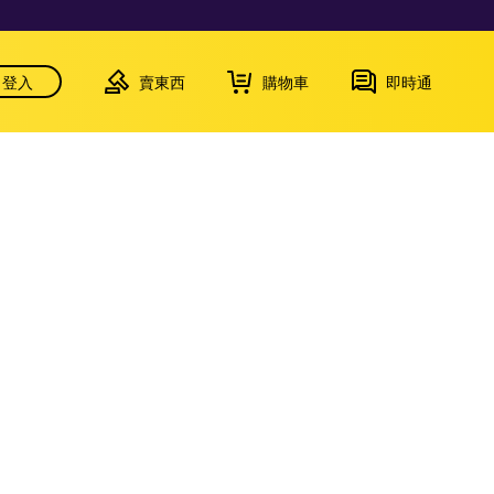
登入
賣東西
購物車
即時通