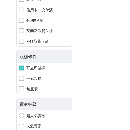
信用卡一次付清
分期0利率
萊爾富取貨付款
7-11取貨付款
競標條件
可立即結標
一元起標
無底價
賣家等級
超人氣賣家
人氣賣家