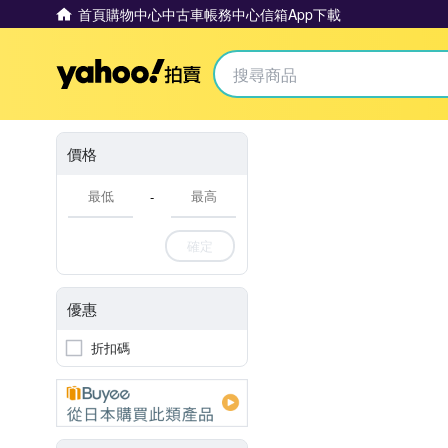
首頁
購物中心
中古車
帳務中心
信箱
App下載
Yahoo拍賣
價格
-
確定
優惠
折扣碼