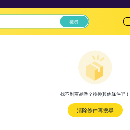
搜尋
找不到商品嗎？換換其他條件吧！
清除條件再搜尋