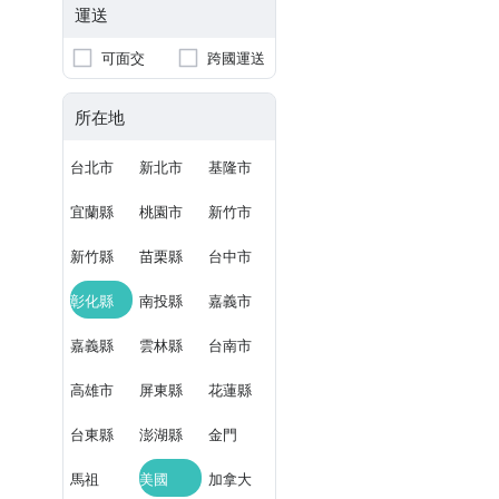
運送
可面交
跨國運送
所在地
台北市
新北市
基隆市
宜蘭縣
桃園市
新竹市
新竹縣
苗栗縣
台中市
彰化縣
南投縣
嘉義市
嘉義縣
雲林縣
台南市
高雄市
屏東縣
花蓮縣
台東縣
澎湖縣
金門
馬祖
美國
加拿大