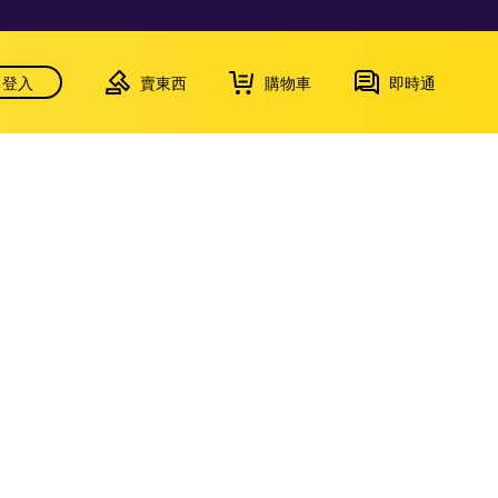
登入
賣東西
購物車
即時通