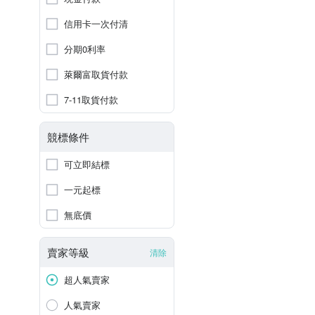
信用卡一次付清
分期0利率
萊爾富取貨付款
7-11取貨付款
競標條件
可立即結標
一元起標
無底價
賣家等級
清除
超人氣賣家
人氣賣家