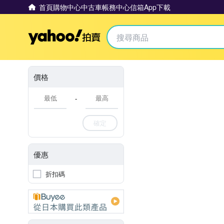
首頁
購物中心
中古車
帳務中心
信箱
App下載
Yahoo拍賣
價格
-
確定
優惠
折扣碼