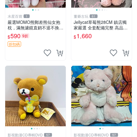
水星百貨
董爺古玩
1
61
嚴選MOMO熊郵差熊仙女抱
Jellycat草莓熊28CM 鎮店獨
枕，滿無濾鏡直銷不退不換
家嚴選 全套配備完整 高品質
經典造型可愛必備 紅薯啵啵
收藏好物 紋章 玩具熊 定制熊
590
1,660
9折
$
$
間抱枕 抱枕 時尚
折扣碼
影視動漫CD專輯DVD
影視動漫CD專輯DVD
57
57