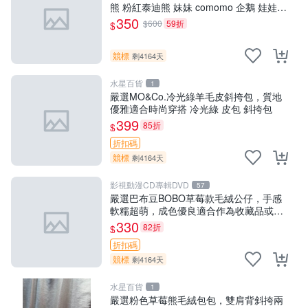
熊 粉紅泰迪熊 妹妹 comomo 企鵝 娃娃
布偶 手指頭 娃娃
350
$600
59折
$
競標
剩4164天
水星百貨
1
嚴選MO&Co.冷光綠羊毛皮斜挎包，質地
優雅適合時尚穿搭 冷光綠 皮包 斜挎包
399
85折
$
折扣碼
競標
剩4164天
影視動漫CD專輯DVD
57
嚴選巴布豆BOBO草莓款毛絨公仔，手感
軟糯超萌，成色優良適合作為收藏品或包
包配飾。可視頻確認詳情。 巴布豆 BOBO
330
82折
$
草莓 毛絨公仔 收藏 包配飾
折扣碼
競標
剩4164天
水星百貨
1
嚴選粉色草莓熊毛絨包包，雙肩背斜挎兩