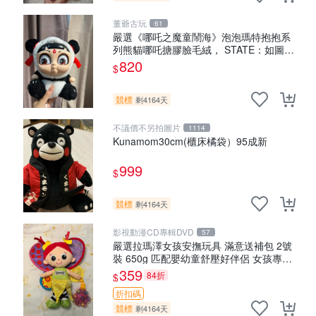
董爺古玩
61
嚴選《哪吒之魔童鬧海》泡泡瑪特抱抱系
列熊貓哪吒搪膠臉毛絨， STATE：如圖顯
示 哪吒 毛絨公仔 泡泡瑪特
820
$
競標
剩4164天
不議價不另拍圖片
1114
Kunamom30cm(櫃床橘袋）95成新
999
$
競標
剩4164天
影視動漫CD專輯DVD
57
嚴選拉瑪澤女孩安撫玩具 滿意送補包 2號
裝 650g 匹配嬰幼童舒壓好伴侶 女孩專用
安心選擇 安撫玩偶 衝包 玩具
359
84折
$
折扣碼
競標
剩4164天