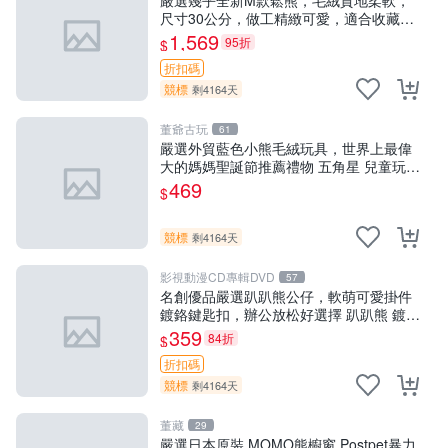
尺寸30公分，做工精緻可愛，適合收藏或
贈送親友。中古使用痕跡，手感依然優
1,569
95折
$
良。 鬆熊 嬰熊 毛玩偶
折扣碼
競標
剩4164天
董爺古玩
61
嚴選外貿藍色小熊毛絨玩具，世界上最偉
大的媽媽聖誕節推薦禮物 五角星 兒童玩具
母親節
469
$
競標
剩4164天
影視動漫CD專輯DVD
57
名創優品嚴選趴趴熊公仔，軟萌可愛掛件
鍍鉻鍵匙扣，辦公放松好選擇 趴趴熊 鍍鉻
鍵匙扣 萬用掛件
359
84折
$
折扣碼
競標
剩4164天
董藏
29
嚴選日本原裝 MOMO熊櫥窗 Postpet暴力