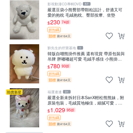
影視動漫CD專輯DVD
57
嚴選豆袋小熊臀部帶顆粒設計，舒適又可
愛的抱枕 毛絨抱枕、臀部按摩、坐墊
230
74折
$
折扣碼
競標
剩4164天
劉先生的挖寶基地
1
韓版自嘲熊掛件推薦 還有現貨 帶原包裝與
吊牌 胖嘟嘟超可愛 毛絨手感佳 小熊掛件
自嘲抱枕 小熊抱枕
780
93折
$
折扣碼
競標
剩4164天
福運連連
拍賣新星
31
嚴選全新未拆封日本SanX輕松熊熊妹，附
原裝包裝，毛絨質地極佳，細膩可愛，推
薦收藏兼送禮，適合女性好友或家人，限
1,029
95折
$
量釋出。鬆熊、熊玩偶、收藏品
折扣碼
競標
剩4164天