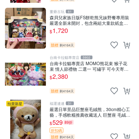
董爺古玩
61
森貝兒家族日版FS餅乾熊兄妹野餐專用裝
嚴選全新未開封，包含兩組大童款紙盒
裝，適合收藏與分享。 餅乾熊兄妹、野
1,720
$
餐、收藏
競標
剩4164天
台南卡拉貓專賣店
5902
台南卡拉貓專賣店 MOMO熊花束 猴子花
束 情人節禮物 二選一 可繡字 可今天寄明
天到
2,380
$
競標
剩4164天
福運連連
拍賣新星
31
嚴選日單景品巨蟹座毛絨熊，30cm精心工
藝，手感軟糯推薦收藏送人 巨蟹座 毛絨玩
具 精緻做工
529
89折
$
折扣碼
競標
剩4164天