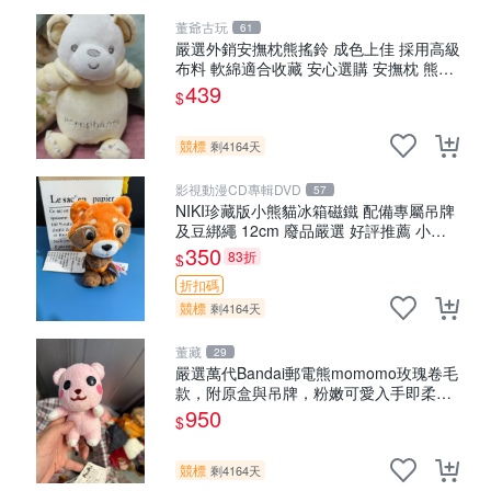
董爺古玩
61
嚴選外銷安撫枕熊搖鈴 成色上佳 採用高級
布料 軟綿適合收藏 安心選購 安撫枕 熊玩
具 搖鈴
439
$
競標
剩4164天
影視動漫CD專輯DVD
57
NIKI珍藏版小熊貓冰箱磁鐵 配備專屬吊牌
及豆綁繩 12cm 廢品嚴選 好評推薦 小熊
貓冰箱貼 磁鐵掛件 冰箱飾品
350
83折
$
折扣碼
競標
剩4164天
董藏
29
嚴選萬代Bandai郵電熊momomo玫瑰卷毛
款，附原盒與吊牌，粉嫩可愛入手即柔軟
～ 玫瑰卷毛 郵電熊 正品
950
$
競標
剩4164天