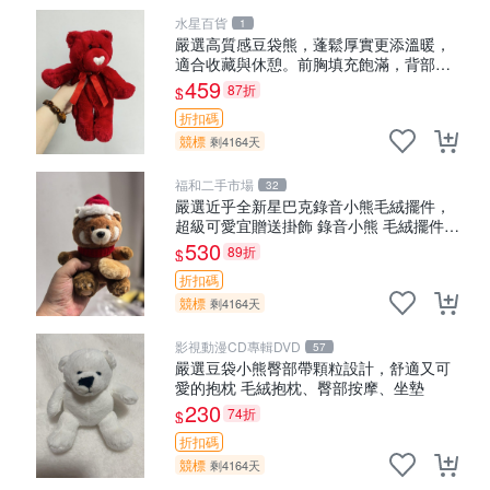
水星百貨
1
嚴選高質感豆袋熊，蓬鬆厚實更添溫暖，
適合收藏與休憩。前胸填充飽滿，背部亦
具優雅設計。 豆袋熊 保暖 溫柔 蓬松
459
87折
$
折扣碼
競標
剩4164天
福和二手市場
32
嚴選近乎全新星巴克錄音小熊毛絨擺件，
超級可愛宜贈送掛飾 錄音小熊 毛絨擺件
贈品
530
89折
$
折扣碼
競標
剩4164天
影視動漫CD專輯DVD
57
嚴選豆袋小熊臀部帶顆粒設計，舒適又可
愛的抱枕 毛絨抱枕、臀部按摩、坐墊
230
74折
$
折扣碼
競標
剩4164天