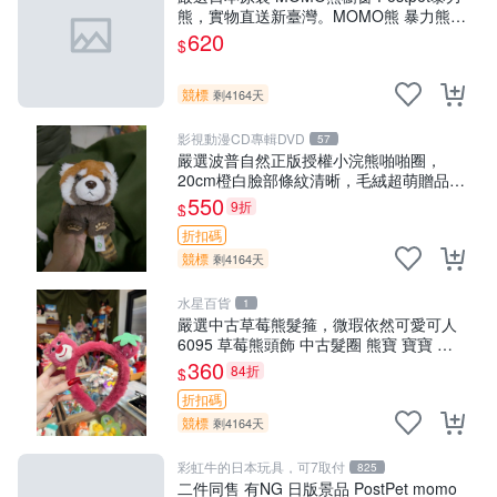
熊，實物直送新臺灣。MOMO熊 暴力熊
熊貓櫥窗
620
$
競標
剩4164天
影視動漫CD專輯DVD
57
嚴選波普自然正版授權小浣熊啪啪圈，
20cm橙白臉部條紋清晰，毛絨超萌贈品推
薦。 小浣熊 波普 圈環
550
9折
$
折扣碼
競標
剩4164天
水星百貨
1
嚴選中古草莓熊髮箍，微瑕依然可愛可人
6095 草莓熊頭飾 中古髮圈 熊寶 寶寶 娃
娃熊髮箍 中古收藏 玩具髮夾
360
84折
$
折扣碼
競標
剩4164天
彩虹牛的日本玩具，可7取付
825
二件同售 有NG 日版景品 PostPet momo