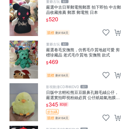
董爺古玩
61
嚴選中古日單郵電熊郵票 拍下即拍 中古郵
品收藏推薦 郵票 郵電熊 日本
520
$
競標
剩4164天
董爺古玩
61
嚴選卷毛安撫熊，仿舊毛巾質地超可愛 剪
標珍藏品 老式毛巾質地 安撫熊 款式
469
$
競標
剩4164天
影視動漫CD專輯DVD
57
日版中古輕松熊豆豆眼鼻孔雞毛絨公仔，
嚴選實拍即視粉絲必買 公仔紙箱氣泡膜精
心包裝快速發貨 輕松熊 公仔 雞毛絨
345
83折
$
折扣碼
競標
剩4164天