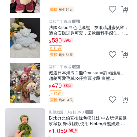
競標
剩4164天
福和二手市場
32
法國Kaloo白色毛絨熊，灰眼睛甜蜜笑容，
適合安撫逗趣可愛，柔軟面料手感佳。14
白色安撫熊 毛絨玩具 寶寶逗樂具
530
89折
$
折扣碼
競標
剩4164天
福和二手市場
32
嚴選日本海淘白熊Omokuma許願娃娃，
超萌可愛毛絨公仔推薦收藏 白熊
Omokuma 毛絨玩具 偽裝娃娃 玩具擺飾
470
88折
$
折扣碼
競標
剩4164天
影視動漫CD專輯DVD
57
Bieber比伯安撫綠色熊娃娃 中古玩偶嚴選
收藏款 微瑕輕度使用 Bieber綠熊娃娃 中
古玩偶 微瑕
1,059
95折
$