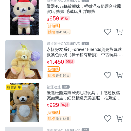
影視動漫CD專輯DVD
57
嚴選40㎝條紋熊妹，輕微浮灰仍適合收藏
賞玩 熊妹 毛絨玩具 浮雕熊
659
91折
$
折扣碼
競標
剩4164天
影視動漫CD專輯DVD
57
永恆好友系列Forever Friends賀曼熊氣球
款紫色玩偶（鼻子稍有磨損） 中古玩具 氣
球熊 玩偶
1,450
95折
$
折扣碼
競標
剩4164天
福運連連
拍賣新星
31
嚴選松熊素熊M號毛絨玩具，手感超軟糯
宛如新生，細節精緻完美無瑕，推薦送禮
或珍藏，中古狀態保養得宜。 松熊 素熊
929
94折
$
毛絨doll
折扣碼
競標
剩4164天
影視動漫CD專輯DVD
57