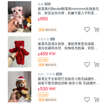
董藏
29
嚴選萬代Bandai郵電熊momomo玫瑰卷毛
款，附原盒與吊牌，粉嫩可愛入手即柔軟
～ 玫瑰卷毛 郵電熊 正品
950
$
競標
剩4164天
水星百貨
1
嚴選高質感豆袋熊，蓬鬆厚實更添溫暖，
適合收藏與休憩。前胸填充飽滿，背部亦
具優雅設計。 豆袋熊 保暖 溫柔 蓬松
459
87折
$
折扣碼
競標
剩4164天
福和二手市場
32
嚴選近乎全新星巴克錄音小熊毛絨擺件，
超級可愛宜贈送掛飾 錄音小熊 毛絨擺件
贈品
530
89折
$
折扣碼
競標
剩4164天