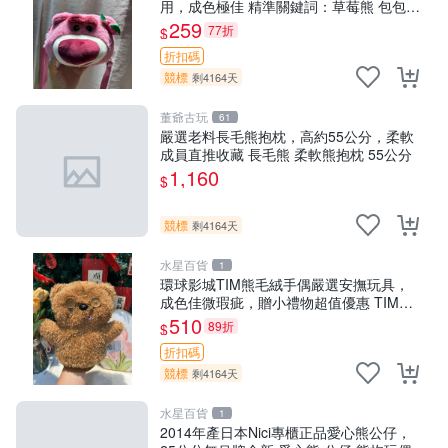
用，成色極佳 精準關鍵詞：草莓熊 包包
毛絨
259
77折
$
折扣碼
競標
剩4164天
董爺古玩
61
嚴選老料長毛熊抱枕，高約55公分，柔軟
成員直推收藏 長毛熊 柔軟熊抱枕 55公分
1,160
$
競標
剩4164天
水星百貨
1
環球影城TIM熊毛絨手偶嚴選安撫玩具，
成色佳微瑕疵，贈小禮物超值優惠 TIM熊
毛絨手偶 安撫 toy 嚴選
510
89折
$
折扣碼
競標
剩4164天
水星百貨
1
2014年產日本Nici專櫃正品愛心熊公仔，