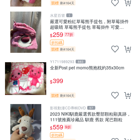
競標
剩4164天
水星百貨
1
嚴選可愛粉紅草莓熊手提包，附草莓掛件
超吸睛 草莓熊手提包 草莓掛件 可愛
portunese
259
77折
$
折扣碼
競標
剩4164天
Y1711989293
883
全新Post pet momo熊抱枕約35x30cm
399
$
競標
剩4164天
影視動漫CD專輯DVD
57
2023 NIKI馴鹿嚴選舊款臀部顆粒顯真跡，
111號推薦珍藏品 馴鹿 舊款 尾巴顆粒
559
9折
$
折扣碼