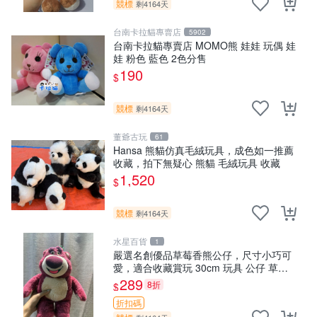
競標
剩4164天
台南卡拉貓專賣店
5902
台南卡拉貓專賣店 MOMO熊 娃娃 玩偶 娃
娃 粉色 藍色 2色分售
190
$
競標
剩4164天
董爺古玩
61
Hansa 熊貓仿真毛絨玩具，成色如一推薦
收藏，拍下無疑心 熊貓 毛絨玩具 收藏
1,520
$
競標
剩4164天
水星百貨
1
嚴選名創優品草莓香熊公仔，尺寸小巧可
愛，適合收藏賞玩 30cm 玩具 公仔 草莓
熊
289
8折
$
折扣碼