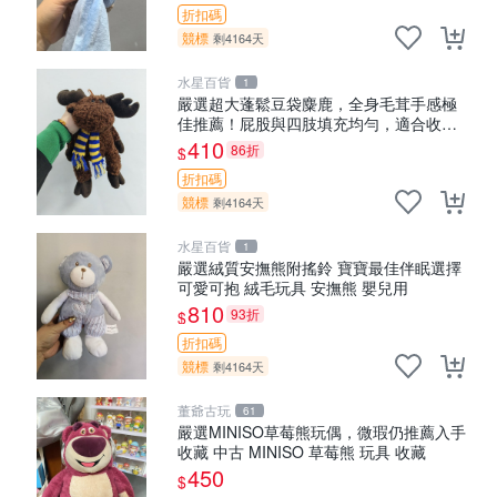
折扣碼
競標
剩4164天
水星百貨
1
嚴選超大蓬鬆豆袋麋鹿，全身毛茸手感極
佳推薦！屁股與四肢填充均勻，適合收藏
與孩童共賞。 麋鹿 豆袋 毛茸玩具
410
86折
$
折扣碼
競標
剩4164天
水星百貨
1
嚴選絨質安撫熊附搖鈴 寶寶最佳伴眠選擇
可愛可抱 絨毛玩具 安撫熊 嬰兒用
810
93折
$
折扣碼
競標
剩4164天
董爺古玩
61
嚴選MINISO草莓熊玩偶，微瑕仍推薦入手
收藏 中古 MINISO 草莓熊 玩具 收藏
450
$