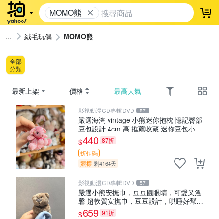
MOMO熊
登
絨毛玩偶
MOMO熊
全部
分類
最新上架
價格
最高人氣
影視動漫CD專輯DVD
57
嚴選海淘 vintage 小熊迷你抱枕 憶記臀部
豆包設計 4cm 高 推薦收藏 迷你豆包小
熊、高臀部、豆袋抱枕
440
87折
$
折扣碼
競標
剩4164天
影視動漫CD專輯DVD
57
嚴選小熊安撫巾，豆豆圓眼睛，可愛又溫
馨 超軟質安撫巾，豆豆設計，哄睡好幫手
約克豆豆眼安撫巾 數碼豆豆眼
659
91折
$