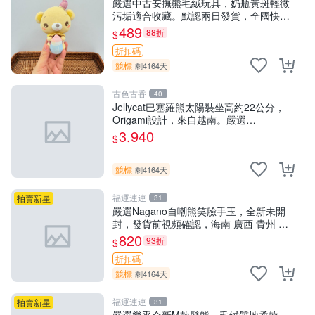
嚴選中古安撫熊毛絨玩具，奶瓶黃斑輕微
污垢適合收藏。默認兩日發貨，全國快遞
隨機派送。 成色如圖可放心購買，輕微瑕
489
88折
$
疵和臟污不影響使用。 安撫熊 中古玩偶
折扣碼
毛
競標
剩4164天
古色古香
40
Jellycat巴塞羅熊太陽裝坐高約22公分，
Origami設計，來自越南。嚴選
Recommendation！巴塞羅、 Origami
3,940
$
熊、Jelly
競標
剩4164天
福運連連
拍賣新星
31
嚴選Nagano自嘲熊笑臉手玉，全新未開
封，發貨前視頻確認，海南 廣西 貴州 嚴
選Nagano自嘲熊笑臉手玉，全新未開封，
820
93折
$
發貨前視頻確認，四川 重慶 內
折扣碼
競標
剩4164天
福運連連
拍賣新星
31
嚴選幾乎全新M款鬆熊，毛絨質地柔軟，