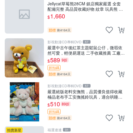
Jellycat草莓熊28CM 鎮店獨家嚴選 全套
配備完整 高品質收藏好物 紋章 玩具熊 定
制熊
1,660
$
競標
剩4164天
影視動漫CD專輯DVD
57
嚴選中古午後紅茶主題鬆鼠公仔，微瑕依
然可愛，輕便易運送 二手收藏推薦 工廠直
營 快遞到府 中古 玩偶 公仔
589
9折
$
折扣碼
競標
剩4164天
影視動漫CD專輯DVD
57
嚴選絕版老料安撫熊，品質優良值得收藏
極品老布手工安撫搖鈴玩具，適合哄睡寶
貝 超柔老料搖鈴熊，專為孩子設計的安心
510
89折
$
伴護 推薦絕版老布製工藝搖鈴熊，可當作
折扣碼
童
競標
剩4164天
福運連連
拍賣新星
31