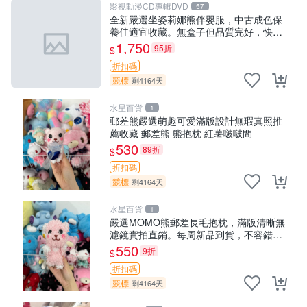
影視動漫CD專輯DVD
57
全新嚴選坐姿莉娜熊伴嬰服，中古成色保
養佳適宜收藏。無盒子但品質完好，快速
出貨。建議入手！ 中古 玩偶 滬漫
1,750
95折
$
折扣碼
競標
剩4164天
水星百貨
1
郵差熊嚴選萌趣可愛滿版設計無瑕真照推
薦收藏 郵差熊 熊抱枕 紅薯啵啵間
530
89折
$
折扣碼
競標
剩4164天
水星百貨
1
嚴選MOMO熊郵差長毛抱枕，滿版清晰無
濾鏡實拍直銷。每周新品到貨，不容錯
過！ 郵差熊 長毛 抱枕
550
9折
$
折扣碼
競標
剩4164天