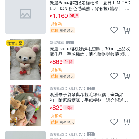
嚴選Sanx櫻花限定輕松熊，夏日 LIMITED
EDITION 粉色毛絨熊，背有拉鏈設計，肚
內填充豆袋，精致工藝呈現，狀態如新，
1,169
95折
$
適合收藏與送人 櫻花、
折扣碼
競標
剩4164天
福運連連
拍賣新星
31
嚴選 sanx 櫻桃妹妹毛絨熊，30cm 正品收
藏佳品，手感極軟，適合贈送與收藏 櫻桃
妹妹、sanx、毛絨熊
869
94折
$
折扣碼
競標
剩4164天
影視動漫CD專輯DVD
57
澳洲母子袋鼠與考拉毛絨玩偶，全新如
初，附原廠標籤，手感極軟，適合贈送親
朋好友。袋鼠與考拉正版，精緻尺寸，適
820
93折
$
合作為收藏或家飾擺設，增添暖意。 母
折扣碼
子、袋鼠、
競標
剩4164天
影視動漫CD專輯DVD
57