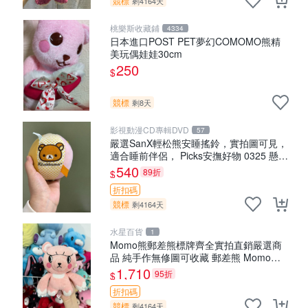
競標
剩4164天
桃樂斯收藏鋪
4334
日本進口POST PET夢幻COMOMO熊精
美玩偶娃娃30cm
250
$
競標
剩8天
影視動漫CD專輯DVD
57
嚴選SanX輕松熊安睡搖鈴，實拍圖可見，
適合睡前伴侶， Picks安撫好物 0325 懸吊
電腦
540
89折
$
折扣碼
競標
剩4164天
水星百貨
1
Momo熊郵差熊標牌齊全實拍直銷嚴選商
品 純手作無修圖可收藏 郵差熊 Momo熊
標牌 商品
1,710
95折
$
折扣碼
競標
剩4164天