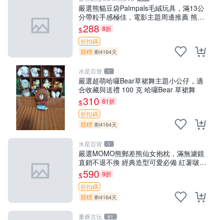
嚴選熊貓豆袋Palmpals毛絨玩具，滿13公
分帶粒手感極佳，電影主題周邊推薦 熊貓
Palmpals 毛絨玩具 豆袋 劇場版周邊
288
8折
$
折扣碼
競標
剩4164天
水星百貨
1
嚴選超萌哈囉Bear草裙舞主題小公仔，適
合收藏與送禮 100 克 哈囉Bear 草裙舞
310
81折
$
折扣碼
競標
剩4164天
水星百貨
1
嚴選MOMO熊郵差熊仙女抱枕，滿無濾鏡
直銷不退不換 經典造型可愛必備 紅薯啵啵
間抱枕 抱枕 時尚
590
9折
$
折扣碼
競標
剩4164天
董爺古玩
61