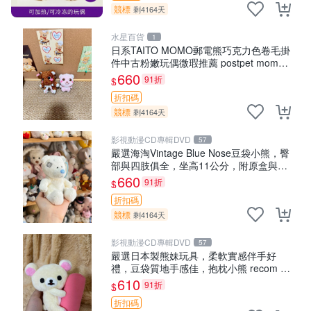
競標
剩4164天
水星百貨
1
日系TAITO MOMO郵電熊巧克力色卷毛掛
件中古粉嫩玩偶微瑕推薦 postpet momo
郵電熊 中古玩偶
660
91折
$
折扣碼
競標
剩4164天
影視動漫CD專輯DVD
57
嚴選海淘Vintage Blue Nose豆袋小熊，臀
部與四肢俱全，坐高11公分，附原盒與吊
牌收藏。藍鼻子小熊，值得擁有 玩具 憶熊
660
91折
$
折扣碼
競標
剩4164天
影視動漫CD專輯DVD
57
嚴選日本製熊妹玩具，柔軟實感伴手好
禮，豆袋質地手感佳，抱枕小熊 recom 推
薦 白色豆袋 玩具
610
91折
$
折扣碼