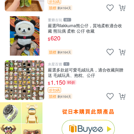
折扣碼
競標
剩4164天
董爺古玩
61
嚴選Rilakkuma熊公仔，質地柔軟適合收
藏 熊玩偶 柔軟 公仔 收藏
620
$
競標
剩4164天
水星百貨
1
嚴選多款超可愛毛絨玩具，適合收藏與贈
送 毛絨玩具、抱枕、公仔
1,150
95折
$
折扣碼
競標
剩4164天