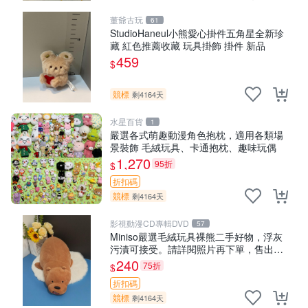
董爺古玩
61
StudioHaneul小熊愛心掛件五角星全新珍
藏 紅色推薦收藏 玩具掛飾 掛件 新品
459
$
競標
剩4164天
水星百貨
1
嚴選各式萌趣動漫角色抱枕，適用各類場
景裝飾 毛絨玩具、卡通抱枕、趣味玩偶
1,270
95折
$
折扣碼
競標
剩4164天
影視動漫CD專輯DVD
57
Miniso嚴選毛絨玩具裸熊二手好物，浮灰
污漬可接受。請詳閱照片再下單，售出不
退不換。全新品相收藏推薦。 裸熊 毛絨玩
240
75折
$
具 收藏
折扣碼
競標
剩4164天