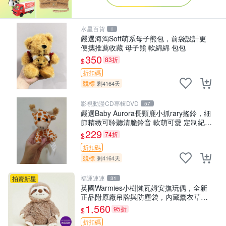
水星百貨
1
嚴選海淘Soft萌系母子熊包，前袋設計更
便攜推薦收藏 母子熊 軟綿綿 包包
350
83折
$
折扣碼
競標
剩4164天
影視動漫CD專輯DVD
57
嚴選Baby Aurora長頸鹿小抓rary搖鈴，細
節精緻可聆聽清脆鈴音 軟萌可愛 定制紀念
金屬搖鈴 新手媽咪推薦 長頸鹿 抓rary 搖
229
74折
$
鈴
折扣碼
競標
剩4164天
福運連連
拍賣新星
31
英國Warmies小樹懶瓦姆安撫玩偶，全新
正品附原廠吊牌與防塵袋，內藏薰衣草可
加熱，適合各個年齡層，冷暖兩用享受抱
1,560
95折
$
抱樂趣，不容錯過嚴選好物 溫暖 冷感
折扣碼