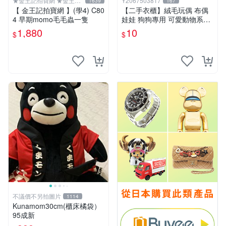
★金王記拍寶網 ★金王記
Y2067503817
1639
167
拍寶趣
【 金王記拍寶網 】(學4) C80
【二手衣櫃】絨毛玩偶 布偶
4 早期momo毛毛蟲一隻
娃娃 狗狗專用 可愛動物系列
耐咬耐磨玩具 玩偶 粉紅熊寵
1,880
10
$
$
物玩具 1120929
不議價不另拍圖片
1114
Kunamom30cm(櫃床橘袋）
95成新