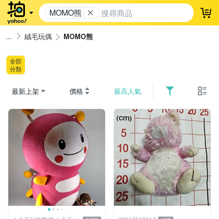
MOMO熊
登
絨毛玩偶
MOMO熊
全部
分類
最新上架
價格
最高人氣