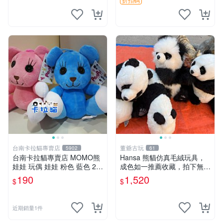
台南卡拉貓專賣店
董爺古玩
5902
61
台南卡拉貓專賣店 MOMO熊
Hansa 熊貓仿真毛絨玩具，
娃娃 玩偶 娃娃 粉色 藍色 2色
成色如一推薦收藏，拍下無疑
分售
心 熊貓 毛絨玩具 收藏
190
1,520
$
$
近期銷量1件