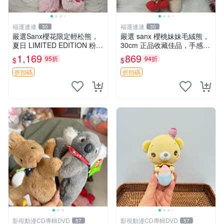
福運連連
福運連連
30
30
嚴選Sanx櫻花限定輕松熊，
嚴選 sanx 櫻桃妹妹毛絨熊，
夏日 LIMITED EDITION 粉色
30cm 正品收藏佳品，手感極
毛絨熊，背有拉鏈設計，肚內
軟，適合贈送與收藏 櫻桃妹
1,169
869
95折
94折
$
$
填充豆袋，精致工藝呈現，狀
妹、sanx、毛絨熊
態如新，適合收藏與送人 櫻
折扣碼
折扣碼
花、
影視動漫CD專輯DVD
影視動漫CD專輯DVD
57
57