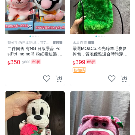
彩虹牛的日本玩具，可7取
水星百貨
825
1
付
二件同售 有NG 日版景品 Po
嚴選MO&Co.冷光綠羊毛皮斜
stPet momo熊 粉紅泰迪熊 妹
挎包，質地優雅適合時尚穿搭
妹 comomo 企鵝 娃娃 布偶
冷光綠 皮包 斜挎包
350
399
$600
59折
85折
$
$
手指頭 娃娃
折扣碼