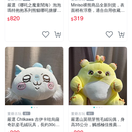
嚴選《哪吒之魔童鬧海》泡泡
Miniso裸熊商品全新到貨，表
瑪特抱抱系列熊貓哪吒搪膠臉
面稍有浮塵，適合自用收藏嚴
毛絨， STATE：如圖顯示 哪
選款。 裸熊 商品 裸熊玩偶
820
319
$
$
吒 毛絨公仔 泡泡瑪特
董爺古玩
董爺古玩
61
61
嚴選 Chiikawa 吉伊卡哇烏薩
嚴選山莫萌芽熊毛絨玩偶，身
奇趴姿毛絨玩具，長約30c
高35公分，觸感極佳推薦收
m，質地超軟適合收藏 烏薩
藏 萌芽熊 毛絨玩偶 串珠玩偶