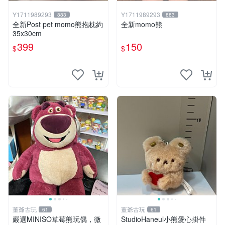
Y1711989293
Y1711989293
883
883
全新Post pet momo熊抱枕約
全新momo熊
35x30cm
399
150
$
$
董爺古玩
董爺古玩
61
61
嚴選MINISO草莓熊玩偶，微
StudioHaneul小熊愛心掛件