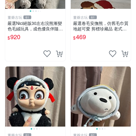
董爺古玩
董爺古玩
61
61
嚴選Nici絕版30左右浣熊漸變
嚴選卷毛安撫熊，仿舊毛巾質
色毛絨玩具，成色優良伴隨原
地超可愛 剪標珍藏品 老式毛
廠牌標 浣熊 玩具 毛絨
巾質地 安撫熊 款式
920
469
$
$
董爺古玩
董爺古玩
61
61