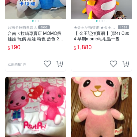
台南卡拉貓專賣店
★金王記拍寶網 ★金王記
5902
1639
拍寶趣
台南卡拉貓專賣店 MOMO熊
【 金王記拍寶網 】(學4) C80
娃娃 玩偶 娃娃 粉色 藍色 2色
4 早期momo毛毛蟲一隻
分售
190
1,880
$
$
近期銷量1件