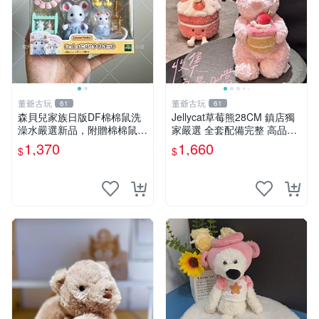
董爺古玩
董爺古玩
61
61
森貝兒家族日版DF棉棉鼠洗
Jellycat草莓熊28CM 鎮店獨
澡水嚴選新品，附贈棉棉鼠媽
家嚴選 全套配備完整 高品質
媽與嬰兒及配件。-paper盒
收藏好物 紋章 玩具熊 定制熊
1,370
1,660
$
$
裝，輕便設計方便攜帶。 棉
棉鼠 棉玩 公仔