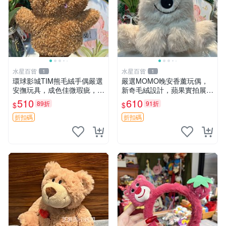
水星百貨
水星百貨
1
1
環球影城TIM熊毛絨手偶嚴選
嚴選MOMO晚安香薰玩偶，
安撫玩具，成色佳微瑕疵，贈
新奇毛絨設計，蘋果實拍展
小禮物超值優惠 TIM熊 毛絨
示，成色極佳 晚安香薰 馮娃
510
610
89折
91折
$
$
手偶 安撫 toy 嚴選
娃 毛絨玩偶
折扣碼
折扣碼