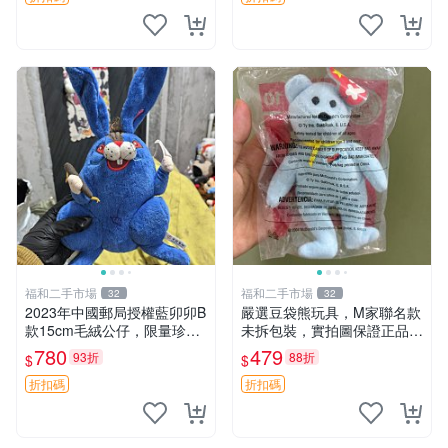
福和二手市場
福和二手市場
32
32
2023年中國郵局授權藍卯卯B
嚴選豆袋熊玩具，M家聯名款
款15cm毛絨公仔，限量珍藏
未拆包裝，實拍圖保證正品
版 毛絨玩具 新年禮品 藍卯卯
豆袋玩具 嚴選 M家 豆袋熊
780
479
93折
88折
$
$
限量版 15cm
折扣碼
折扣碼