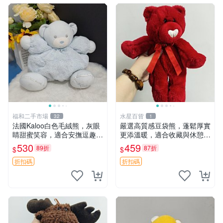
福和二手市場
水星百貨
32
1
法國Kaloo白色毛絨熊，灰眼
嚴選高質感豆袋熊，蓬鬆厚實
睛甜蜜笑容，適合安撫逗趣可
更添溫暖，適合收藏與休憩。
愛，柔軟面料手感佳。14 白
前胸填充飽滿，背部亦具優雅
530
459
89折
87折
$
$
色安撫熊 毛絨玩具 寶寶逗樂
設計。 豆袋熊 保暖 溫柔 蓬
具
松
折扣碼
折扣碼