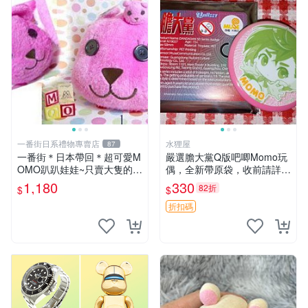
一番街日系禮物專賣店
水狸屋
87
一番街＊日本帶回＊超可愛M
嚴選膽大黨Q版吧唧Momo玩
OMO趴趴娃娃~只賣大隻的1
偶，全新帶原袋，收前請詳讀
號~單隻價～生日禮物
收物須知。非偏遠地區同城可
1,180
330
82折
$
$
取。 膽大黨 Q版 陳冠希 妙Q
玩偶
折扣碼