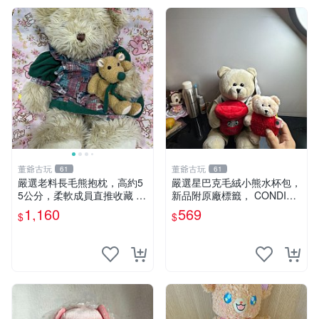
董爺古玩
董爺古玩
61
61
嚴選老料長毛熊抱枕，高約5
嚴選星巴克毛絨小熊水杯包，
5公分，柔軟成員直推收藏 長
新品附原廠標籤， CONDITI
毛熊 柔軟熊抱枕 55公分
ON 良好，詳情請參閱商品圖
1,160
569
$
$
片。 星巴克 毛絨小熊 水杯包