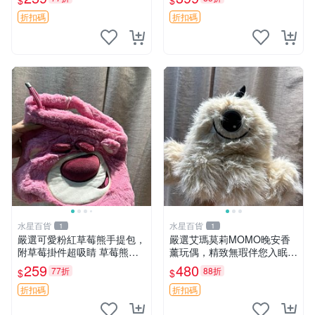
$
$
折扣碼
折扣碼
水星百貨
水星百貨
1
1
嚴選可愛粉紅草莓熊手提包，
嚴選艾瑪莫莉MOMO晚安香
附草莓掛件超吸睛 草莓熊手
薰玩偶，精致無瑕伴您入眠
提包 草莓掛件 可愛portunes
晚安精靈 香薰玩具 玩偶收藏
259
480
77折
88折
$
$
e
折扣碼
折扣碼