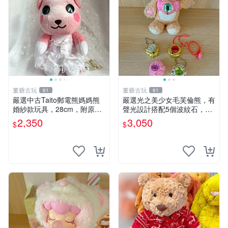
董爺古玩
董爺古玩
61
61
嚴選中古Taito郵電熊媽媽熊
嚴選光之美少女毛芙倫熊，有
婚紗款玩具，28cm，附原
聲光設計搭配5個波紋石，成
盒，保存極佳實拍，婚紗細節
色完美如圖。爽快附電池，讓
2,350
3,050
$
$
清晰可見，偶像收藏推薦 婚
愛心不打折扣。 光之美少女
紗小花 玩具 模型
毛芙倫熊 波紋石 有聲光