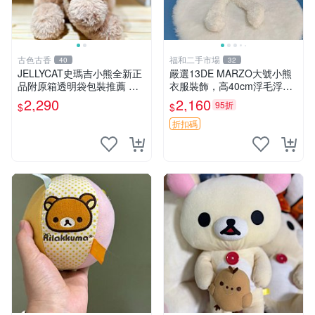
古色古香
福和二手市場
40
32
JELLYCAT史瑪吉小熊全新正
嚴選13DE MARZO大號小熊
品附原箱透明袋包裝推薦 透
衣服裝飾，高40cm浮毛浮
明袋 包裝盒 史瑪吉小熊
灰，詳觀後再拍。二手收藏請
2,290
2,160
95折
$
$
珍惜。 13DE MARZO 二手
小熊 衣服裝飾
折扣碼