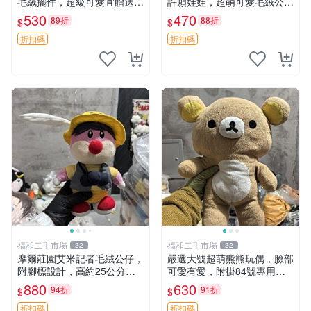
毛絨擺件，超級可愛宜贈送掛
許願娃娃，超萌可愛毛絨公仔
飾 錄音小熊 毛絨擺件 贈品
推薦收藏 白熊 Omokuma 毛
530
470
89折
88折
$
$
絨玩具 偽裝娃娃 玩具擺飾
折扣碼
折扣碼
福和二手市場
福和二手市場
32
32
摩爾莊園艾米記者毛絨公仔，
嚴選大號超萌熊熊玩偶，臉部
附腳標設計，高約25公分，
可愛有愛，附掛84號專用
全新未拆封，限量珍藏。艾米
袋，適合收藏與送禮 寶寶熊
880
630
94折
91折
$
$
記者 毛絨公仔 超萌玩偶
玩具 熊抱枕
折扣碼
折扣碼