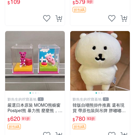
109
579
9折
$
$
公分 超適合收藏 迷你背包 毛
絨玩具 背包配件
折扣碼
劉先生的挖寶基地
劉先生的挖寶基地
1
1
嚴選日本原裝 MOMO熊櫥窗
韓版自嘲熊掛件推薦 還有現
Postpet熊 暴力熊 麼麼熊，實
貨 帶原包裝與吊牌 胖嘟嘟超
物精緻收藏無損，二手誠意出
可愛 毛絨手感佳 小熊掛件 自
620
780
91折
93折
$
$
售 暴力熊 MOMO熊 日本版
嘲抱枕 小熊抱枕
櫥趣熊熊偶
折扣碼
折扣碼