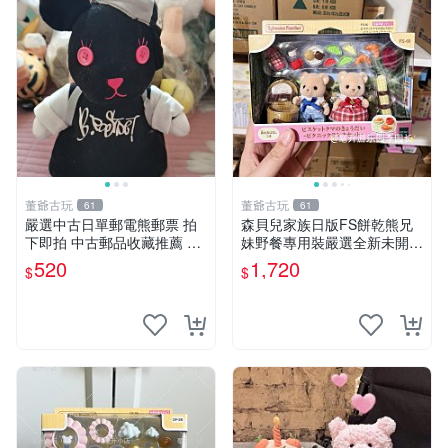
董爺古玩
董爺古玩
61
61
嚴選中古日單郵電熊郵票 拍
森貝兒家族日版FS餅乾熊兄
下即拍 中古郵品收藏推薦 郵
妹野餐專用裝嚴選全新未開
票 郵電熊 日本
封，包含兩組大童款紙盒裝，
520
1,720
$
$
適合收藏與分享。 餅乾熊兄
妹、野餐、收藏