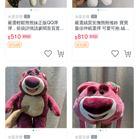
水星百貨
水星百貨
1
1
嚴選輕鬆熊熊妹正版QQ彈
嚴選絨質安撫熊附搖鈴 寶寶
彈，前袋詳情請參閱首頁置頂
最佳伴眠選擇 可愛可抱 絨毛
說明適合收藏 QQ彈彈 正版
玩具 安撫熊 嬰兒用
510
810
89折
93折
$
$
熊熊妹
折扣碼
折扣碼
水星百貨
水星百貨
1
1