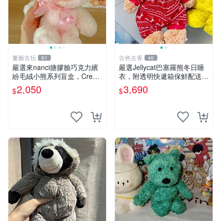
董爺古玩
古色古香
61
40
嚴選來nanci搪膠臉巧克力繽
嚴選Jellycat巴塞羅熊冬日睡
紛毛絨小熊系列盲盒，Crea
衣，附透明快遞箱保鮮配送，
my櫻花巧藝盲盒 隱藏款Crea
童趣可愛可收藏 巴塞羅熊 睡
2,050
3,690
$
$
my櫻花巧藝 嬰熊盲盒娃娃 樂
衣 透明袋
趣盲盒