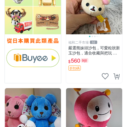
福和二手市場
32
嚴選熊妹頭沙包，可愛粒狀新
玉沙包，適合收藏與把玩 熊
妹 沙包 玉石
560
9折
$
折扣碼