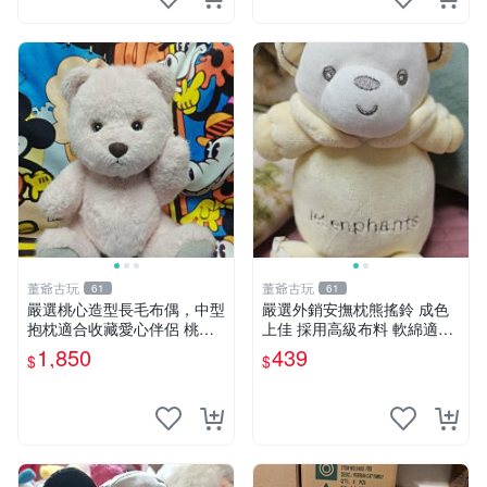
董爺古玩
董爺古玩
61
61
嚴選桃心造型長毛布偶，中型
嚴選外銷安撫枕熊搖鈴 成色
抱枕適合收藏愛心伴侶 桃心
上佳 採用高級布料 軟綿適合
抱枕 布娃娃 猛咬布偶
收藏 安心選購 安撫枕 熊玩具
1,850
439
$
$
搖鈴