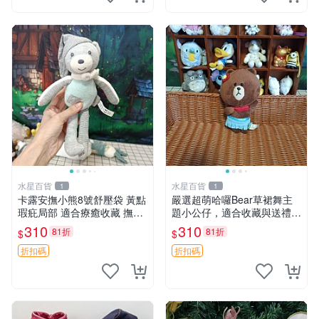
水星百貨
水星百貨
1
1
卡露安撫小熊8號舒壓袋 黃點
嚴選超萌哈囉Bear草裙舞主
瑕疪局部 適合療癒收藏 撫慰
題小公仔，適合收藏與送禮 1
身心 美肌養護 放鬆好物
00 克 哈囉Bear 草裙舞
310
310
81折
81折
$
$
折扣碼
折扣碼