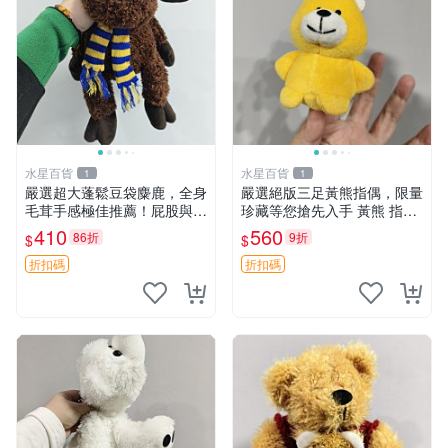
水星百貨
水星百貨
1
1
嚴選超大蓬鬆豆袋麋鹿，全身
嚴選絕版三足黃熊指偶，限量
毛茸手感極佳推薦！屁股與四
珍藏等您搶先入手 黃熊 指偶
肢填充均勻，適合收藏與孩童
珍藏品
410
560
86折
9折
$
$
共賞。 麋鹿 豆袋 毛茸玩具
折扣碼
折扣碼