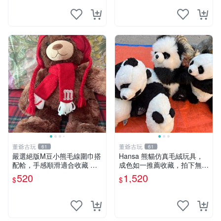
架架設
董爺古玩
董爺古玩
61
61
嚴選絕版M豆小熊毛線圍巾搭
Hansa 熊貓仿真毛絨玩具，
配帢，手感順滑適合收藏 絕
成色如一推薦收藏，拍下無疑
版M豆小熊、圍巾、毛線帢
心 熊貓 毛絨玩具 收藏
520
1,520
$
$
經典好搭