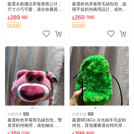
嚴選名創優品草莓香熊公仔，
嚴選粉色草莓熊毛絨包包，超
尺寸小巧可愛，適合收藏賞玩
萌手提斜挎兩用設計，成色上
30cm 玩具 公仔 草莓熊
佳容量大 粉紅草莓 毛絨包 超
289
269
8折
78折
$
$
大容量
折扣碼
折扣碼
水星百貨
水星百貨
1
1
嚴選粉色草莓熊毛絨包包，雙
嚴選MO&Co.冷光綠羊毛皮斜
肩背斜挎兩用，成色極佳 精
挎包，質地優雅適合時尚穿搭
準關鍵詞：草莓熊 包包 毛絨
冷光綠 皮包 斜挎包
259
399
77折
85折