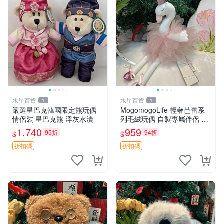
水星百貨
水星百貨
1
1
嚴選星巴克韓國限定熊玩偶
MogomogoLife 輕奢芭蕾系
情侶裝 星巴克熊 浮灰水漬
列毛絨玩偶 自製專屬伴侶 帶
標牌全新成色 芭蕾系列 毛絨
1,740
959
95折
94折
$
$
玩偶 安撫玩具 新款上架
折扣碼
折扣碼