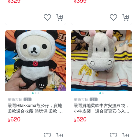
329
399
$
$
奇 Chiikawa 毛絨 超軟
董爺古玩
董爺古玩
61
61
嚴選Rilakkuma熊公仔，質地
嚴選質地柔軟中古安撫豆袋，
柔軟適合收藏 熊玩偶 柔軟 公
小牛皮製，適合寶寶安心入
仔 收藏
眠。 安撫豆袋 小牛皮 寶寶安
620
520
$
$
撫