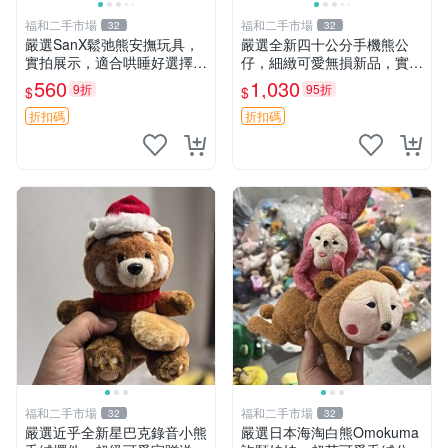
福和二手市場
福和二手市場
32
32
嚴選SanX鬆弛熊安撫玩具，
嚴選全新四十公分手機熊公
實拍展示，適合哄睡好選擇
仔，細緻可愛無損新品，實拍
電腦玩具 安撫用品
展現萌趣風采 潘朵拉 熊抱枕
560
1,030
9折
95折
$
$
折扣碼
折扣碼
福和二手市場
福和二手市場
32
32
嚴選近乎全新星巴克錄音小熊
嚴選日本海淘白熊Omokuma