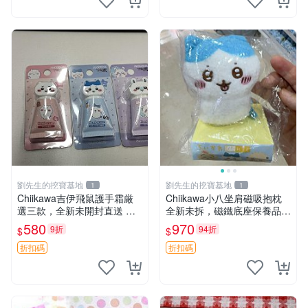
劉先生的挖寶基地
劉先生的挖寶基地
1
1
Chiikawa吉伊飛鼠護手霜厳
Chiikawa小八坐肩磁吸抱枕
選三款，全新未開封直送 飛
全新未拆，磁鐵底座保養品專
鼠 護手霜 吉伊三款 新貨
用 磁鐵 磁吸 抱枕
580
970
9折
94折
$
$
折扣碼
折扣碼