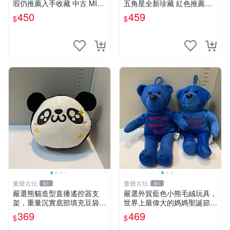
瑕仍推薦入手收藏 中古 MINI
五角星全新珍藏 紅色推薦收
SO 草莓熊 玩具 收藏
藏 玩具掛飾 掛件 新品
450
459
$
$
董爺古玩
董爺古玩
61
61
嚴選熊貓造型直播遙控器支
嚴選外貿藍色小熊毛絨玩具，
架，重量沉實底部填充豆袋，
世界上最偉大的媽媽聖誕節推
手機遙控器最佳架設選擇推薦
薦禮物 五角星 兒童玩具 母親
369
469
$
$
直播遙控器支架 毛絨玩具 支
節