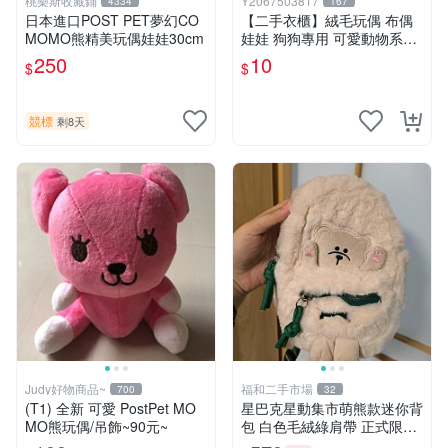
桃樂斯收藏鋪
Y2067503817
4334
167
日本進口POST PET夢幻CO
【二手衣櫃】絨毛玩偶 布偶
MOMO熊精美玩偶娃娃30cm
娃娃 狗狗專用 可愛動物系列
耐咬耐磨玩具 玩偶 粉紅熊寵
250
10
$
$
物玩具 1120929
競標
剩8天
Judy好物商品~
福和二手市場
700
32
(T1) 全新 可愛 PostPet MO
星巴克星動集市萌熊款迷你背
MO熊玩偶/吊飾~90元~
包 白色毛絨綠肩帶 正式限量
版 新品 上市未拆封 尺寸約20