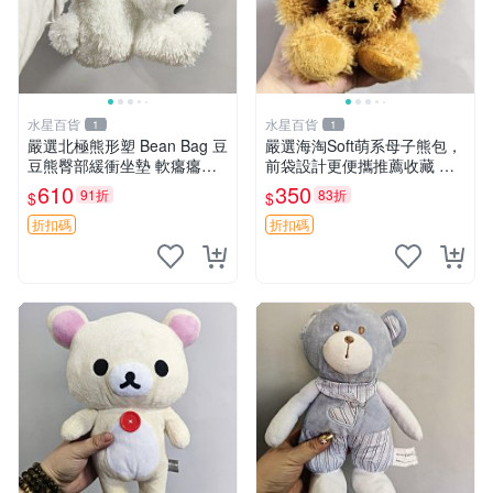
水星百貨
水星百貨
1
1
嚴選北極熊形塑 Bean Bag 豆
嚴選海淘Soft萌系母子熊包，
豆熊臀部緩衝坐墊 軟癟癟舒
前袋設計更便攜推薦收藏 母
壓設計 保暖又實用 適合久坐
子熊 軟綿綿 包包
610
350
91折
83折
$
$
放松 推薦居家使用 RUSS系
列 豆豆熊屁屁坐墊 3D顆粒結
折扣碼
折扣碼
構