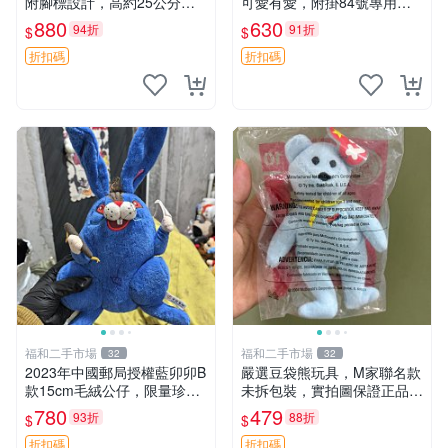
附腳標設計，高約25公分，
可愛有愛，附掛84號專用
全新未拆封，限量珍藏。艾米
袋，適合收藏與送禮 寶寶熊
880
630
94折
91折
$
$
記者 毛絨公仔 超萌玩偶
玩具 熊抱枕
折扣碼
折扣碼
福和二手市場
福和二手市場
32
32
2023年中國郵局授權藍卯卯B
嚴選豆袋熊玩具，M家聯名款
款15cm毛絨公仔，限量珍藏
未拆包裝，實拍圖保證正品
版 毛絨玩具 新年禮品 藍卯卯
豆袋玩具 嚴選 M家 豆袋熊
780
479
93折
88折
$
$
限量版 15cm
折扣碼
折扣碼