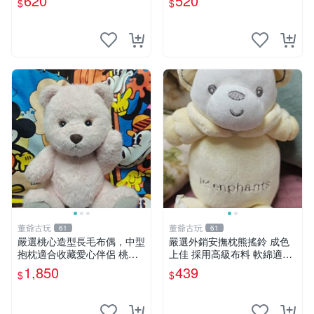
620
520
$
$
撫
董爺古玩
董爺古玩
61
61
嚴選桃心造型長毛布偶，中型
嚴選外銷安撫枕熊搖鈴 成色
抱枕適合收藏愛心伴侶 桃心
上佳 採用高級布料 軟綿適合
抱枕 布娃娃 猛咬布偶
收藏 安心選購 安撫枕 熊玩具
1,850
439
$
$
搖鈴