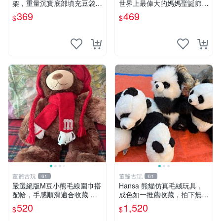
架，重量沉實底部填充豆袋，
世界上最偉大的媽媽聖誕節推
手機遙控器最佳架設選擇推薦
薦禮物 五角星 兒童玩具 母親
369
469
$
$
直播遙控器支架 毛絨玩具 支
節
架架設
董爺古玩
董爺古玩
61
61
嚴選絕版M豆小熊毛線圍巾搭
Hansa 熊貓仿真毛絨玩具，
配帢，手感順滑適合收藏 絕
成色如一推薦收藏，拍下無疑
版M豆小熊、圍巾、毛線帢
心 熊貓 毛絨玩具 收藏
520
1,520
$
$
經典好搭