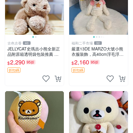
古色古香
福和二手市場
40
32
JELLYCAT史瑪吉小熊全新正
嚴選13DE MARZO大號小熊
品附原箱透明袋包裝推薦 透
衣服裝飾，高40cm浮毛浮
明袋 包裝盒 史瑪吉小熊
灰，詳觀後再拍。二手收藏請
2,290
2,160
95折
95折
$
$
珍惜。 13DE MARZO 二手
小熊 衣服裝飾
折扣碼
折扣碼