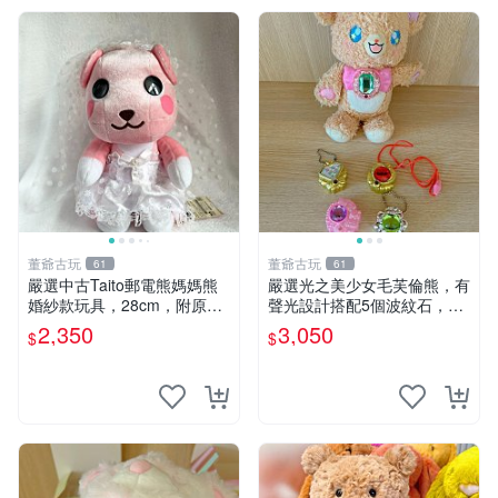
董爺古玩
董爺古玩
61
61
嚴選中古Taito郵電熊媽媽熊
嚴選光之美少女毛芙倫熊，有
婚紗款玩具，28cm，附原
聲光設計搭配5個波紋石，成
盒，保存極佳實拍，婚紗細節
色完美如圖。爽快附電池，讓
2,350
3,050
$
$
清晰可見，偶像收藏推薦 婚
愛心不打折扣。 光之美少女
紗小花 玩具 模型
毛芙倫熊 波紋石 有聲光