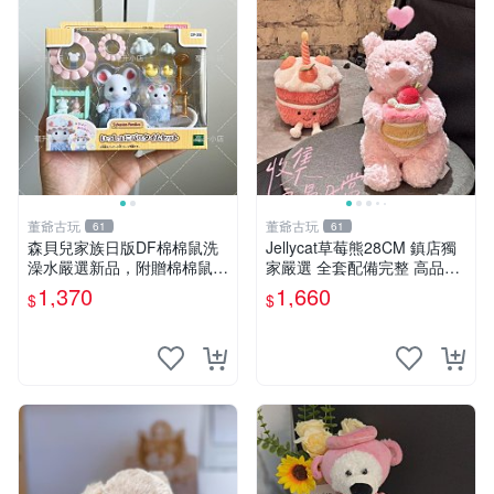
董爺古玩
董爺古玩
61
61
森貝兒家族日版DF棉棉鼠洗
Jellycat草莓熊28CM 鎮店獨
澡水嚴選新品，附贈棉棉鼠媽
家嚴選 全套配備完整 高品質
媽與嬰兒及配件。-paper盒
收藏好物 紋章 玩具熊 定制熊
1,370
1,660
$
$
裝，輕便設計方便攜帶。 棉
棉鼠 棉玩 公仔