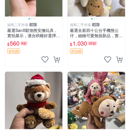
福和二手市場
福和二手市場
32
32
嚴選SanX鬆弛熊安撫玩具，
嚴選全新四十公分手機熊公
實拍展示，適合哄睡好選擇
仔，細緻可愛無損新品，實拍
電腦玩具 安撫用品
展現萌趣風采 潘朵拉 熊抱枕
560
1,030
9折
95折
$
$
折扣碼
折扣碼