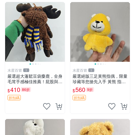
水星百貨
水星百貨
1
1
嚴選超大蓬鬆豆袋麋鹿，全身
嚴選絕版三足黃熊指偶，限量
毛茸手感極佳推薦！屁股與四
珍藏等您搶先入手 黃熊 指偶
肢填充均勻，適合收藏與孩童
珍藏品
410
560
86折
9折
$
$
共賞。 麋鹿 豆袋 毛茸玩具
折扣碼
折扣碼