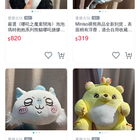
董爺古玩
董爺古玩
61
61
嚴選《哪吒之魔童鬧海》泡泡
Miniso裸熊商品全新到貨，表
瑪特抱抱系列熊貓哪吒搪膠臉
面稍有浮塵，適合自用收藏嚴
毛絨， STATE：如圖顯示 哪
選款。 裸熊 商品 裸熊玩偶
820
319
$
$
吒 毛絨公仔 泡泡瑪特
董爺古玩
董爺古玩
61
61