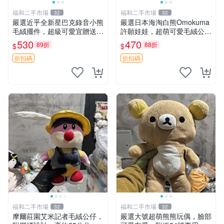
福和二手市場
福和二手市場
32
32
嚴選近乎全新星巴克錄音小熊
嚴選日本海淘白熊Omokuma
毛絨擺件，超級可愛宜贈送掛
許願娃娃，超萌可愛毛絨公仔
飾 錄音小熊 毛絨擺件 贈品
推薦收藏 白熊 Omokuma 毛
530
470
89折
88折
$
$
絨玩具 偽裝娃娃 玩具擺飾
折扣碼
折扣碼
福和二手市場
福和二手市場
32
32
摩爾莊園艾米記者毛絨公仔，
嚴選大號超萌熊熊玩偶，臉部