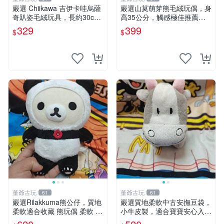
嚴選 Chiikawa 吉伊卡哇烏薩
嚴選山莫萌芽熊毛絨玩偶，身
奇趴姿毛絨玩具，長約30c
高35公分，觸感極佳推薦收
m，質地超軟適合收藏 烏薩
藏 萌芽熊 毛絨玩偶 串珠玩偶
329
399
$
$
奇 Chiikawa 毛絨 超軟
董爺古玩
董爺古玩
61
61
嚴選Rilakkuma熊公仔，質地
嚴選質地柔軟中古安撫豆袋，
柔軟適合收藏 熊玩偶 柔軟 公
小牛皮製，適合寶寶安心入
仔 收藏
眠。 安撫豆袋 小牛皮 寶寶安