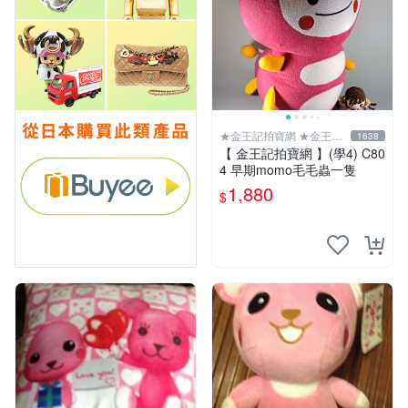
★金王記拍寶網 ★金王記
1638
拍寶趣
【 金王記拍寶網 】(學4) C80
4 早期momo毛毛蟲一隻
1,880
$