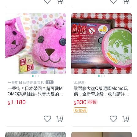
一番街日系禮物專賣店
水狸屋
87
一番街＊日本帶回＊超可愛M
嚴選膽大黨Q版吧唧Momo玩
OMO趴趴娃娃~只賣大隻的1
偶，全新帶原袋，收前請詳讀
號~單隻價～生日禮物
收物須知。非偏遠地區同城可
1,180
330
82折
$
$
取。 膽大黨 Q版 陳冠希 妙Q
玩偶
折扣碼