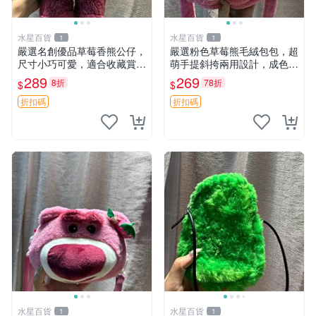
水星百貨
水星百貨
1
1
嚴選名創優品草莓香熊公仔，
嚴選粉色草莓熊毛絨包包，超
尺寸小巧可愛，適合收藏賞玩
萌手提斜挎兩用設計，成色上
30cm 玩具 公仔 草莓熊
佳容量大 粉紅草莓 毛絨包 超
289
269
8折
78折
$
$
大容量
折扣碼
折扣碼
水星百貨
水星百貨
1
1