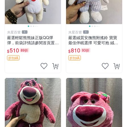
水星百貨
水星百貨
1
1
嚴選輕鬆熊熊妹正版QQ彈
嚴選絨質安撫熊附搖鈴 寶寶
彈，前袋詳情請參閱首頁置頂
最佳伴眠選擇 可愛可抱 絨毛
說明適合收藏 QQ彈彈 正版
玩具 安撫熊 嬰兒用
510
810
89折
93折
$
$
熊熊妹
折扣碼
折扣碼