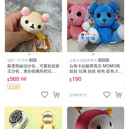
福和二手市場
台南卡拉貓專賣店
32
5902
嚴選熊妹頭沙包，可愛粒狀新
台南卡拉貓專賣店 MOMO熊
玉沙包，適合收藏與把玩 熊
娃娃 玩偶 娃娃 粉色 藍色 2色
妹 沙包 玉石
分售
560
190
9折
$
$
折扣碼
近期銷量1件