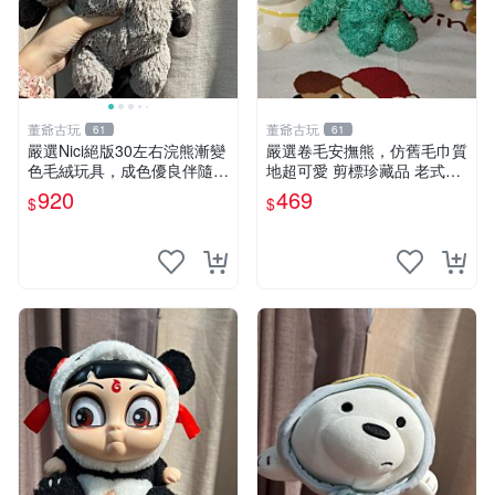
董爺古玩
董爺古玩
61
61
嚴選Nici絕版30左右浣熊漸變
嚴選卷毛安撫熊，仿舊毛巾質
色毛絨玩具，成色優良伴隨原
地超可愛 剪標珍藏品 老式毛
廠牌標 浣熊 玩具 毛絨
巾質地 安撫熊 款式
920
469
$
$