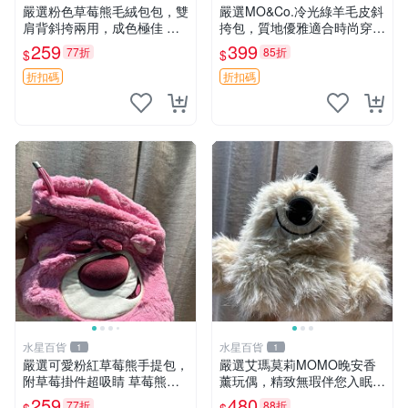
嚴選粉色草莓熊毛絨包包，雙
嚴選MO&Co.冷光綠羊毛皮斜
肩背斜挎兩用，成色極佳 精
挎包，質地優雅適合時尚穿搭
準關鍵詞：草莓熊 包包 毛絨
冷光綠 皮包 斜挎包
259
399
77折
85折
$
$
折扣碼
折扣碼
水星百貨
水星百貨
1
1
嚴選可愛粉紅草莓熊手提包，
嚴選艾瑪莫莉MOMO晚安香
附草莓掛件超吸睛 草莓熊手
薰玩偶，精致無瑕伴您入眠
提包 草莓掛件 可愛portunes
晚安精靈 香薰玩具 玩偶收藏
259
480
77折
88折