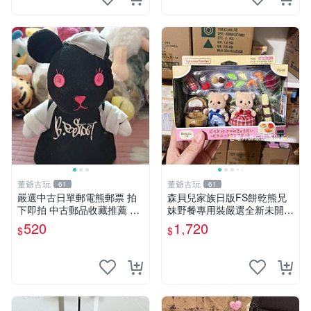
董爺古玩
董爺古玩
61
61
嚴選中古日單郵電熊郵票 拍
森貝兒家族日版FS餅乾熊兄
下即拍 中古郵品收藏推薦 郵
妹野餐專用裝嚴選全新未開
票 郵電熊 日本
封，包含兩組大童款紙盒裝，
520
1,720
$
$
適合收藏與分享。 餅乾熊兄
妹、野餐、收藏