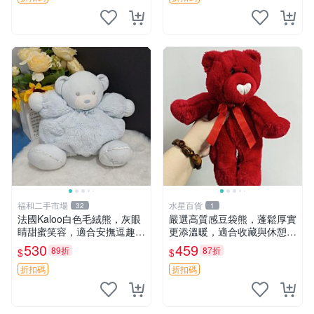
福和二手市場
水星百貨
32
1
法國Kaloo白色毛絨熊，灰眼
嚴選高質感豆袋熊，蓬鬆厚實
睛甜蜜笑容，適合安撫逗趣可
更添溫暖，適合收藏與休憩。
愛，柔軟面料手感佳。14 白
前胸填充飽滿，背部亦具優雅
530
459
89折
87折
$
$
色安撫熊 毛絨玩具 寶寶逗樂
設計。 豆袋熊 保暖 溫柔 蓬
具
松
折扣碼
折扣碼