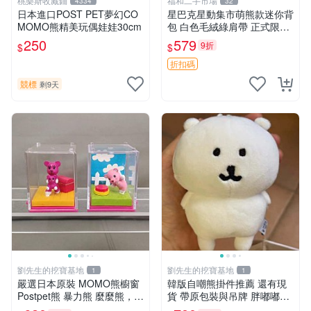
桃樂斯收藏鋪
福和二手市場
4334
32
日本進口POST PET夢幻CO
星巴克星動集市萌熊款迷你背
MOMO熊精美玩偶娃娃30cm
包 白色毛絨綠肩帶 正式限量
版 新品 上市未拆封 尺寸約20
250
579
9折
$
$
公分 超適合收藏 迷你背包 毛
絨玩具 背包配件
折扣碼
競標
剩9天
劉先生的挖寶基地
劉先生的挖寶基地
1
1
嚴選日本原裝 MOMO熊櫥窗
韓版自嘲熊掛件推薦 還有現
Postpet熊 暴力熊 麼麼熊，實
貨 帶原包裝與吊牌 胖嘟嘟超
物精緻收藏無損，二手誠意出
可愛 毛絨手感佳 小熊掛件 自