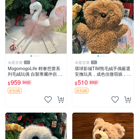
水星百貨
水星百貨
1
1
MogomogoLife 輕奢芭蕾系
環球影城TIM熊毛絨手偶嚴選
列毛絨玩偶 自製專屬伴侶 帶
安撫玩具，成色佳微瑕疵，贈
標牌全新成色 芭蕾系列 毛絨
小禮物超值優惠 TIM熊 毛絨
959
510
94折
89折
$
$
玩偶 安撫玩具 新款上架
手偶 安撫 toy 嚴選
折扣碼
折扣碼