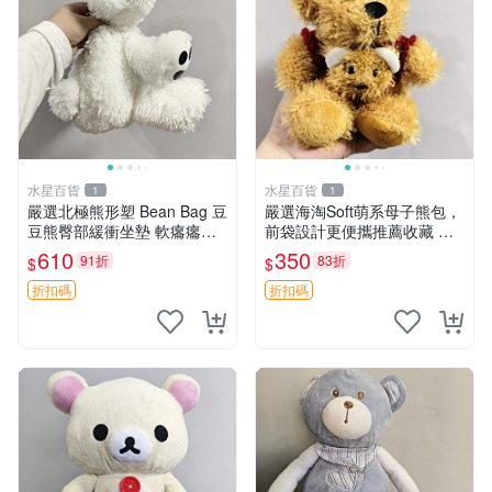
水星百貨
水星百貨
1
1
嚴選北極熊形塑 Bean Bag 豆
嚴選海淘Soft萌系母子熊包，
豆熊臀部緩衝坐墊 軟癟癟舒
前袋設計更便攜推薦收藏 母
壓設計 保暖又實用 適合久坐
子熊 軟綿綿 包包
610
350
91折
83折
$
$
放松 推薦居家使用 RUSS系
列 豆豆熊屁屁坐墊 3D顆粒結
折扣碼
折扣碼
構