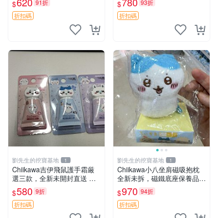
620
780
91折
93折
$
$
售 暴力熊 MOMO熊 日本版
嘲抱枕 小熊抱枕
櫥趣熊熊偶
折扣碼
折扣碼
劉先生的挖寶基地
劉先生的挖寶基地
1
1
Chiikawa吉伊飛鼠護手霜厳
Chiikawa小八坐肩磁吸抱枕
選三款，全新未開封直送 飛
全新未拆，磁鐵底座保養品專
鼠 護手霜 吉伊三款 新貨
用 磁鐵 磁吸 抱枕
580
970
9折
94折
$
$
折扣碼
折扣碼