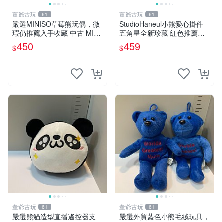
董爺古玩
董爺古玩
61
61
嚴選MINISO草莓熊玩偶，微
StudioHaneul小熊愛心掛件
瑕仍推薦入手收藏 中古 MINI
五角星全新珍藏 紅色推薦收
SO 草莓熊 玩具 收藏
藏 玩具掛飾 掛件 新品
450
459
$
$
董爺古玩
董爺古玩
61
61
嚴選熊貓造型直播遙控器支
嚴選外貿藍色小熊毛絨玩具，