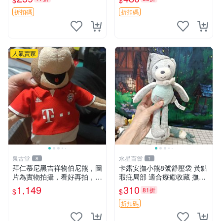
$
$
e
折扣碼
折扣碼
人氣賣家
泉古堂
水星百貨
8
1
拜仁慕尼黑吉祥物伯尼熊，圖
卡露安撫小熊8號舒壓袋 黃點
片為實物拍攝，看好再拍，不
瑕疪局部 適合療癒收藏 撫慰
退不換-187978
身心 美肌養護 放鬆好物
1,149
310
81折
$
$
折扣碼