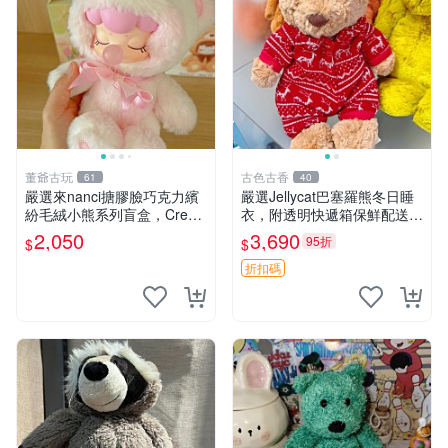
董爺古玩
古色古香
61
40
嚴選來nanci搪膠臉巧克力繽
嚴選Jellycat巴塞羅熊冬日睡
紛毛絨小熊系列盲盒，Crea
衣，附透明快遞箱保鮮配送，
my櫻花巧藝盲盒 隱藏款Crea
童趣可愛可收藏 巴塞羅熊 睡
2,050
3,690
95折
$
$
my櫻花巧藝 嬰熊盲盒娃娃 樂
衣 透明袋
趣盲盒
折扣碼