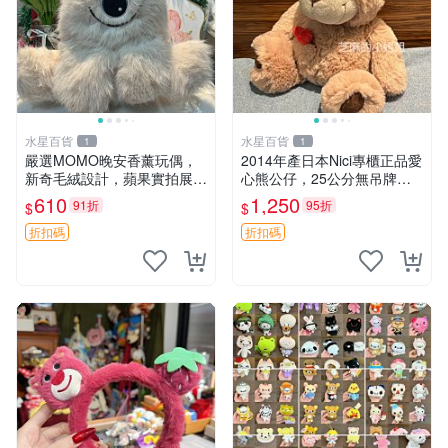
水星百貨
水星百貨
1
1
嚴選MOMO晚安香薰玩偶，
2014年產日本Nici專櫃正品愛
新奇毛絨設計，蘋果實拍展
心熊公仔，25公分無吊牌全
示，成色極佳 晚安香薰 馮娃
新 愛心熊 公仔 熊抱玩偶
610
1,250
91折
95折
$
$
娃 毛絨玩偶
折扣碼
折扣碼