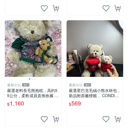
董爺古玩
董爺古玩
61
61
嚴選老料長毛熊抱枕，高約5
嚴選星巴克毛絨小熊水杯包，
5公分，柔軟成員直推收藏 長
新品附原廠標籤， CONDITI
毛熊 柔軟熊抱枕 55公分
ON 良好，詳情請參閱商品圖
1,160
569
$
$
片。 星巴克 毛絨小熊 水杯包