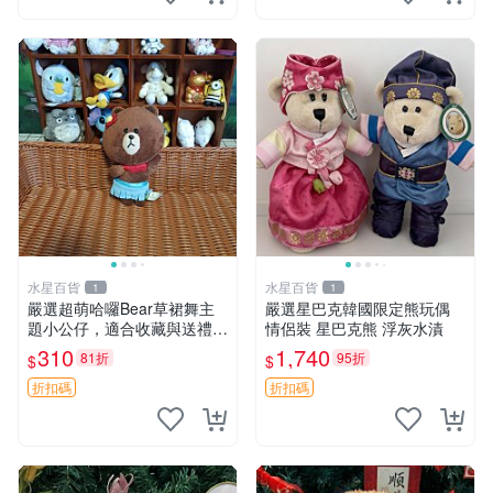
水星百貨
水星百貨
1
1
嚴選超萌哈囉Bear草裙舞主
嚴選星巴克韓國限定熊玩偶
題小公仔，適合收藏與送禮 1
情侶裝 星巴克熊 浮灰水漬
00 克 哈囉Bear 草裙舞
310
1,740
81折
95折
$
$
折扣碼
折扣碼