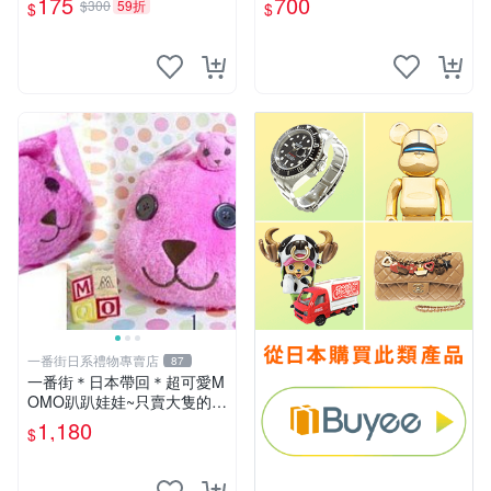
175
700
$300
59折
$
$
一番街日系禮物專賣店
87
一番街＊日本帶回＊超可愛M
OMO趴趴娃娃~只賣大隻的1
號~單隻價～生日禮物
1,180
$