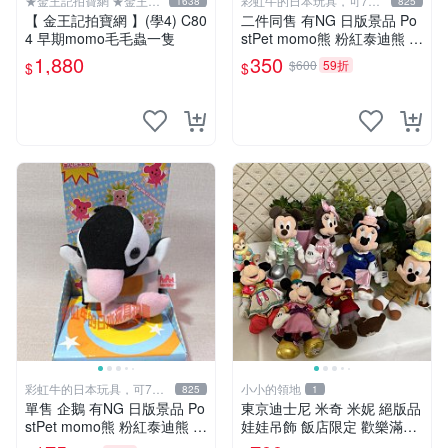
★金王記拍寶網 ★金王記
彩虹牛的日本玩具，可7取
1638
825
拍寶趣
付
【 金王記拍寶網 】(學4) C80
二件同售 有NG 日版景品 Po
4 早期momo毛毛蟲一隻
stPet momo熊 粉紅泰迪熊 妹
妹 comomo 企鵝 娃娃 布偶
1,880
350
$600
59折
$
$
手指頭 娃娃
彩虹牛的日本玩具，可7取
小小的領地
825
1
付
單售 企鵝 有NG 日版景品 Po
東京迪士尼 米奇 米妮 絕版品
stPet momo熊 粉紅泰迪熊 娃
娃娃吊飾 飯店限定 歡樂滿人
娃 布偶 手指頭 娃娃
間 復活節