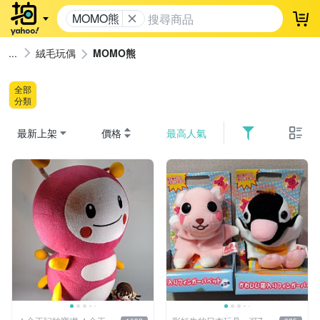
MOMO熊
登
絨毛玩偶
MOMO熊
全部
分類
最新上架
價格
最高人氣