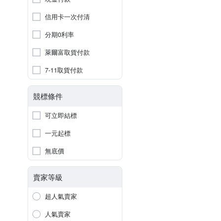
信用卡一次付清
分期0利率
萊爾富取貨付款
7-11取貨付款
競標條件
可立即結標
一元起標
無底價
賣家等級
超人氣賣家
人氣賣家