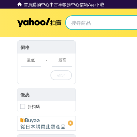
首頁
購物中心
中古車
帳務中心
信箱
App下載
Yahoo拍賣
價格
-
確定
優惠
折扣碼