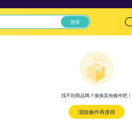
搜尋
找不到商品嗎？換換其他條件吧！
清除條件再搜尋