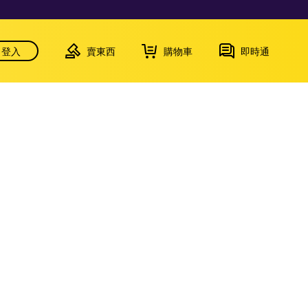
登入
賣東西
購物車
即時通