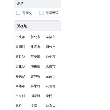
運送
可面交
跨國運送
所在地
台北市
新北市
基隆市
宜蘭縣
桃園市
新竹市
新竹縣
苗栗縣
台中市
彰化縣
南投縣
嘉義市
嘉義縣
雲林縣
台南市
高雄市
屏東縣
花蓮縣
台東縣
澎湖縣
金門
馬祖
美國
加拿大