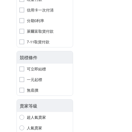
信用卡一次付清
分期0利率
萊爾富取貨付款
7-11取貨付款
競標條件
可立即結標
一元起標
無底價
賣家等級
超人氣賣家
人氣賣家