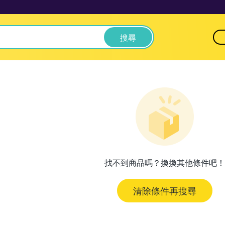
搜尋
找不到商品嗎？換換其他條件吧！
清除條件再搜尋