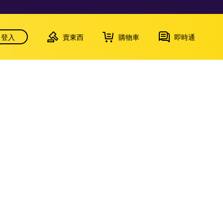
登入
賣東西
購物車
即時通