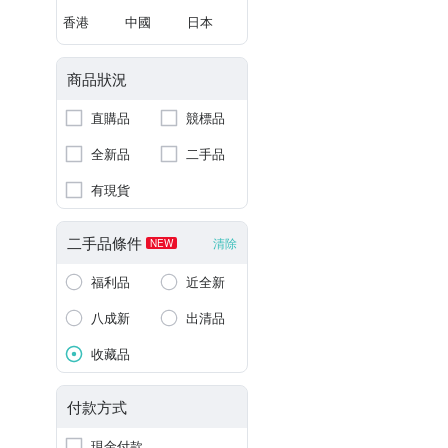
香港
中國
日本
商品狀況
直購品
競標品
全新品
二手品
有現貨
二手品條件
清除
NEW
福利品
近全新
八成新
出清品
收藏品
付款方式
現金付款