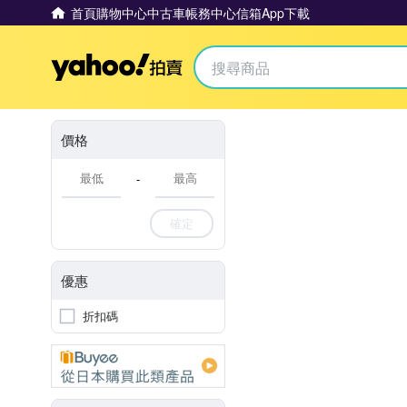
首頁
購物中心
中古車
帳務中心
信箱
App下載
Yahoo拍賣
價格
-
確定
優惠
折扣碼