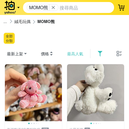
MOMO熊
登
絨毛玩偶
MOMO熊
全部
分類
最新上架
價格
最高人氣