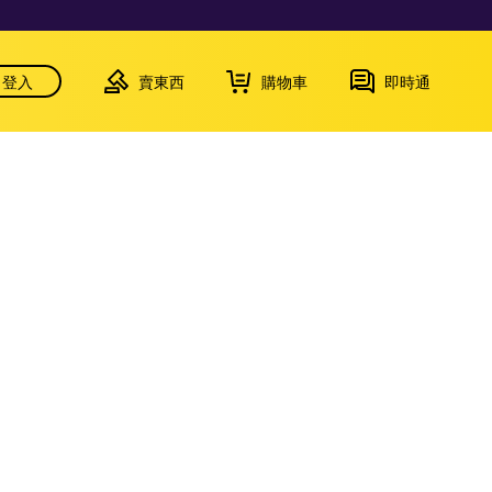
登入
賣東西
購物車
即時通