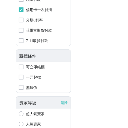
信用卡一次付清
分期0利率
萊爾富取貨付款
7-11取貨付款
競標條件
可立即結標
一元起標
無底價
賣家等級
清除
超人氣賣家
人氣賣家