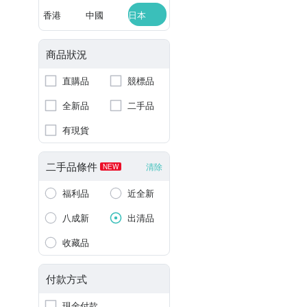
香港
中國
日本
商品狀況
直購品
競標品
全新品
二手品
有現貨
二手品條件
清除
NEW
福利品
近全新
八成新
出清品
收藏品
付款方式
現金付款