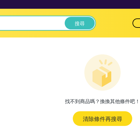
搜尋
找不到商品嗎？換換其他條件吧！
清除條件再搜尋