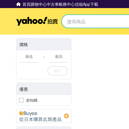
首頁
購物中心
中古車
帳務中心
信箱
App下載
Yahoo拍賣
價格
-
確定
優惠
折扣碼