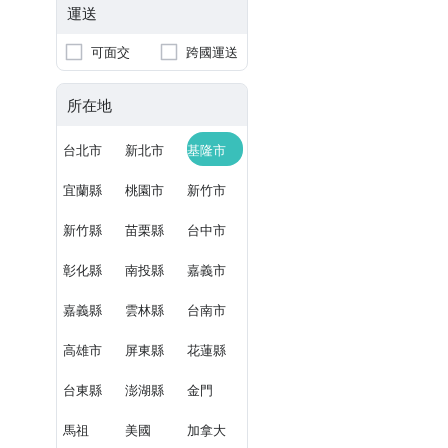
運送
可面交
跨國運送
所在地
台北市
新北市
基隆市
宜蘭縣
桃園市
新竹市
新竹縣
苗栗縣
台中市
彰化縣
南投縣
嘉義市
嘉義縣
雲林縣
台南市
高雄市
屏東縣
花蓮縣
台東縣
澎湖縣
金門
馬祖
美國
加拿大