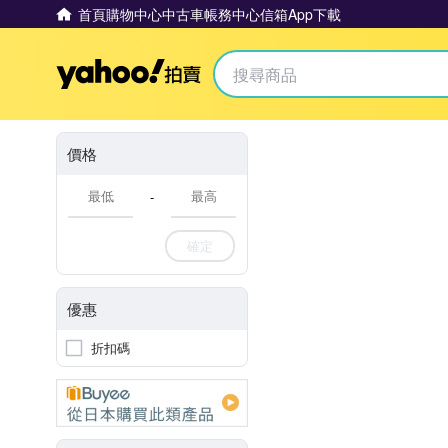
首頁
購物中心
中古車
帳務中心
信箱
App下載
Yahoo拍賣
價格
-
確定
優惠
折扣碼