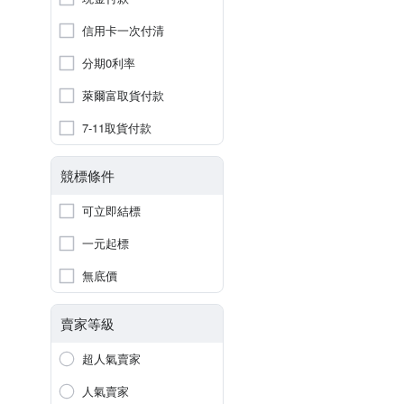
信用卡一次付清
分期0利率
萊爾富取貨付款
7-11取貨付款
競標條件
可立即結標
一元起標
無底價
賣家等級
超人氣賣家
人氣賣家