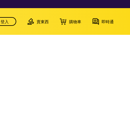
登入
賣東西
購物車
即時通