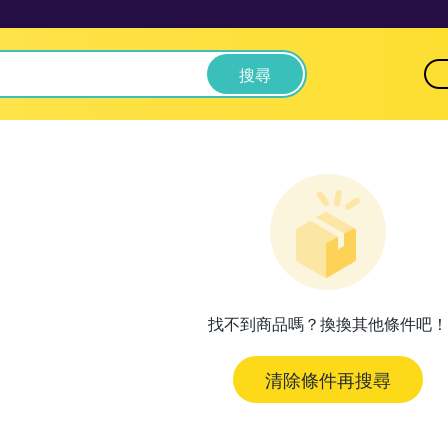
搜尋
找不到商品嗎？換換其他條件吧！
清除條件再搜尋