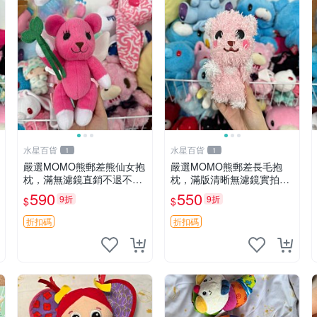
水星百貨
水星百貨
1
1
嚴選MOMO熊郵差熊仙女抱
嚴選MOMO熊郵差長毛抱
枕，滿無濾鏡直銷不退不換
枕，滿版清晰無濾鏡實拍直
經典造型可愛必備 紅薯啵啵
銷。每周新品到貨，不容錯
590
550
9折
9折
$
$
間抱枕 抱枕 時尚
過！ 郵差熊 長毛 抱枕
折扣碼
折扣碼