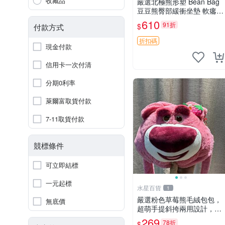
收藏品
嚴選北極熊形塑 Bean Bag
豆豆熊臀部緩衝坐墊 軟癟癟
舒壓設計 保暖又實用 適合
610
91折
$
付款方式
久坐放松 推薦居家使用 RU
SS系列 豆豆熊屁屁坐墊 3D
折扣碼
現金付款
顆粒結構
信用卡一次付清
分期0利率
萊爾富取貨付款
7-11取貨付款
競標條件
可立即結標
一元起標
水星百貨
1
嚴選粉色草莓熊毛絨包包，
無底價
超萌手提斜挎兩用設計，成
色上佳容量大 粉紅草莓 毛
269
78折
$