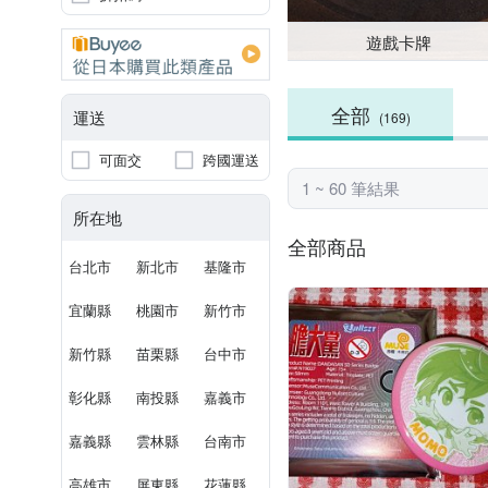
遊戲卡牌
全部
運送
(169)
可面交
跨國運送
1 ~ 60 筆結果
所在地
全部商品
台北市
新北市
基隆市
宜蘭縣
桃園市
新竹市
新竹縣
苗栗縣
台中市
彰化縣
南投縣
嘉義市
嘉義縣
雲林縣
台南市
高雄市
屏東縣
花蓮縣