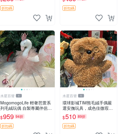
unese
藏
折扣碼
折扣碼
水星百貨
水星百貨
1
1
MogomogoLife 輕奢芭蕾系
環球影城TIM熊毛絨手偶嚴
列毛絨玩偶 自製專屬伴侶
選安撫玩具，成色佳微瑕
帶標牌全新成色 芭蕾系列
疵，贈小禮物超值優惠 TIM
959
510
94折
89折
$
$
毛絨玩偶 安撫玩具 新款上
熊 毛絨手偶 安撫 toy 嚴選
架
折扣碼
折扣碼