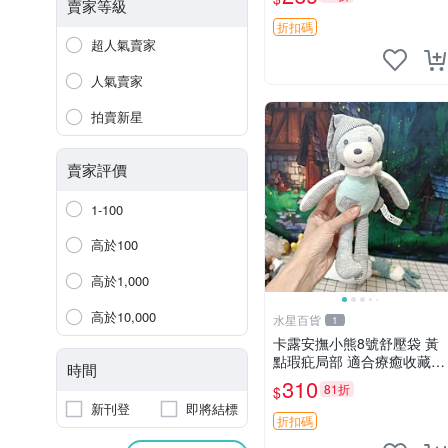
絨包 超大容量
賣家等級
折扣碼
超人氣賣家
人氣賣家
拍賣新星
賣家評價
1-100
高於100
高於1,000
高於10,000
水星百貨
1
卡露安撫小熊8號舒壓袋 黃
點瑕疪局部 適合療癒收藏
時間
撫慰身心 美肌養護 放鬆好
310
81折
$
物
新刊登
即將結標
折扣碼