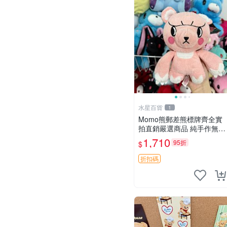
水星百貨
1
Momo熊郵差熊標牌齊全實
拍直銷嚴選商品 純手作無修
圖可收藏 郵差熊 Momo熊
1,710
95折
$
標牌 商品
折扣碼