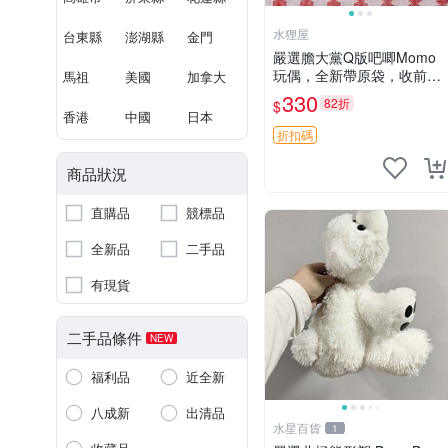
水狸屋
台東縣
澎湖縣
金門
嚴選膽大黨Q版吧唧Momo
玩偶，全新帶原袋，收前請
馬祖
美國
加拿大
詳讀收物須知。非偏遠地區
330
82折
$
同城可取。 膽大黨 Q版 陳
香港
中國
日本
冠希 妙Q玩偶
折扣碼
商品狀況
直購品
競標品
全新品
二手品
有現貨
二手品條件
NEW
福利品
近全新
八成新
出清品
水星百貨
1