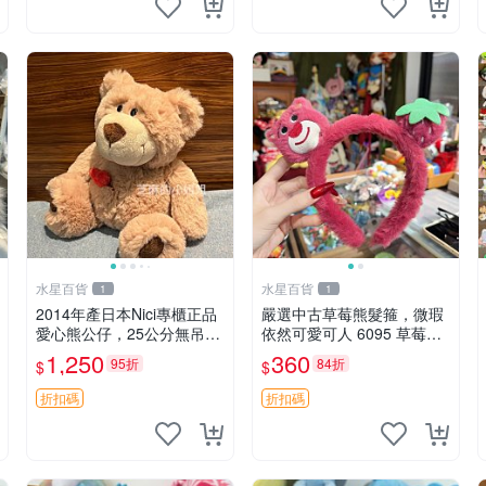
水星百貨
水星百貨
1
1
2014年產日本Nici專櫃正品
嚴選中古草莓熊髮箍，微瑕
愛心熊公仔，25公分無吊牌
依然可愛可人 6095 草莓熊
全新 愛心熊 公仔 熊抱玩偶
頭飾 中古髮圈 熊寶 寶寶 娃
1,250
360
95折
84折
$
$
娃熊髮箍 中古收藏 玩具髮
夾
折扣碼
折扣碼