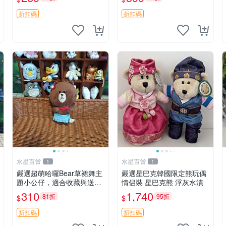
毛絨
折扣碼
折扣碼
水星百貨
水星百貨
1
1
嚴選超萌哈囉Bear草裙舞主
嚴選星巴克韓國限定熊玩偶
題小公仔，適合收藏與送禮
情侶裝 星巴克熊 浮灰水漬
100 克 哈囉Bear 草裙舞
310
1,740
81折
95折
$
$
折扣碼
折扣碼