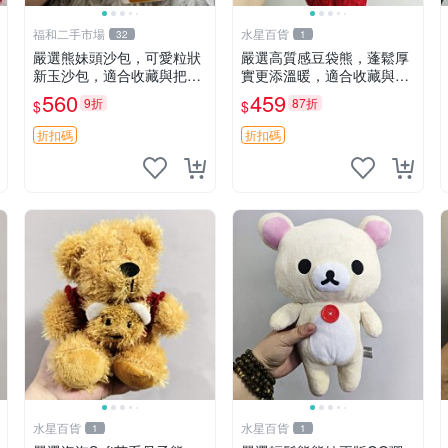
福和二手市場
水星百貨
32
1
嚴選熊妹頭沙包，可愛粒狀
嚴選高質感豆袋熊，蓬鬆厚
新玉沙包，適合收藏與把玩
實更添溫暖，適合收藏與休
熊妹 沙包 玉石
憩。前胸填充飽滿，背部亦
560
459
9折
87折
$
$
具優雅設計。 豆袋熊 保暖
溫柔 蓬松
折扣碼
折扣碼
水星百貨
水星百貨
1
1