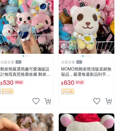
水星百貨
水星百貨
1
1
郵差熊嚴選萌趣可愛滿版設
MOMO熊郵差熊清版直銷無
計無瑕真照推薦收藏 郵差熊
疑品，嚴選每週新品到手。
熊抱枕 紅薯啵啵間
紅薯啵啵鮮果間 郵差熊 清
530
630
89折
91折
$
$
版 紅薯啵啵間
折扣碼
折扣碼