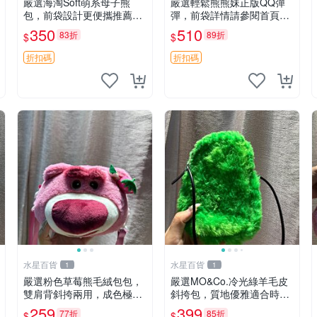
嚴選海淘Soft萌系母子熊
嚴選輕鬆熊熊妹正版QQ彈
包，前袋設計更便攜推薦收
彈，前袋詳情請參閱首頁置
藏 母子熊 軟綿綿 包包
頂說明適合收藏 QQ彈彈 正
350
510
83折
89折
$
$
版 熊熊妹
折扣碼
折扣碼
水星百貨
水星百貨
1
1
嚴選粉色草莓熊毛絨包包，
嚴選MO&Co.冷光綠羊毛皮
雙肩背斜挎兩用，成色極佳
斜挎包，質地優雅適合時尚
精準關鍵詞：草莓熊 包包
穿搭 冷光綠 皮包 斜挎包
259
399
77折
85折
$
$