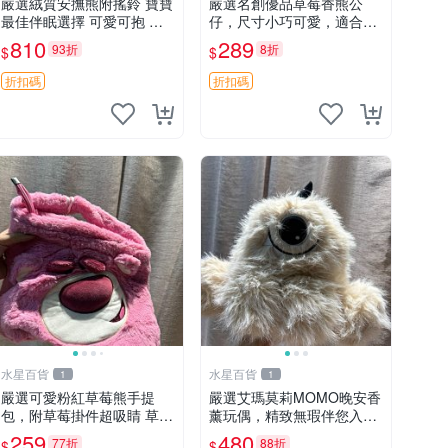
嚴選絨質安撫熊附搖鈴 寶寶
嚴選名創優品草莓香熊公
最佳伴眠選擇 可愛可抱 絨
仔，尺寸小巧可愛，適合收
毛玩具 安撫熊 嬰兒用
藏賞玩 30cm 玩具 公仔 草
810
289
93折
8折
$
$
莓熊
折扣碼
折扣碼
水星百貨
水星百貨
1
1
嚴選可愛粉紅草莓熊手提
嚴選艾瑪莫莉MOMO晚安香
包，附草莓掛件超吸睛 草莓
薰玩偶，精致無瑕伴您入眠
熊手提包 草莓掛件 可愛port
晚安精靈 香薰玩具 玩偶收
259
480
77折
88折
$
$