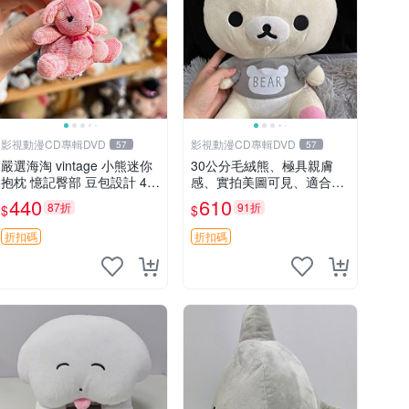
影視動漫CD專輯DVD
影視動漫CD專輯DVD
57
57
嚴選海淘 vintage 小熊迷你
30公分毛絨熊、極具親膚
抱枕 憶記臀部 豆包設計 4c
感、實拍美圖可見、適合送
m 高 推薦收藏 迷你豆包小
禮收藏 毛絨熊 送禮 熊抱
440
610
87折
91折
$
$
熊、高臀部、豆袋抱枕
折扣碼
折扣碼