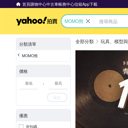
首頁
購物中心
中古車
帳務中心
信箱
App下載
Yahoo拍賣
MOMO熊
玩具、模型與
分類清單
MOMO熊
價格
-
確定
優惠
折扣碼