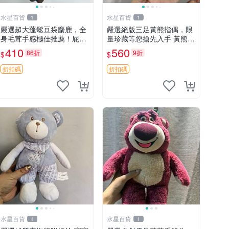
水星百貨
水星百貨
1
1
嚴選超大蓬鬆豆袋麋鹿，全
嚴選絕版三足黃熊指偶，限
身毛茸手感極佳推薦！屁股
量珍藏等您搶先入手 黃熊
與四肢填充均勻，適合收藏
指偶 珍藏品
410
560
86折
9折
$
$
與孩童共賞。 麋鹿 豆袋 毛
茸玩具
折扣碼
折扣碼
水星百貨
水星百貨
1
1