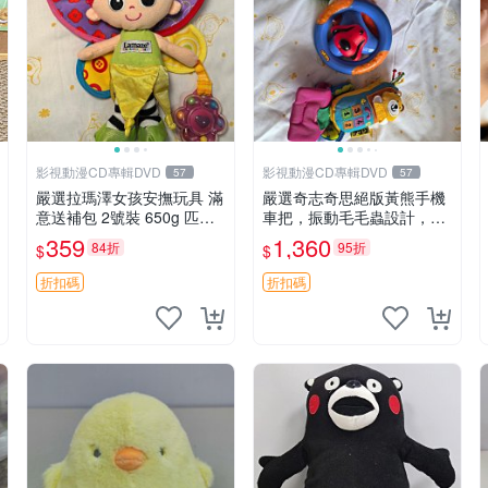
影視動漫CD專輯DVD
影視動漫CD專輯DVD
57
57
嚴選拉瑪澤女孩安撫玩具 滿
嚴選奇志奇思絕版黃熊手機
意送補包 2號裝 650g 匹配
車把，振動毛毛蟲設計，直
嬰幼童舒壓好伴侶 女孩專用
SALE 售不退不換 毛毛蟲 手
359
1,360
84折
95折
$
$
安心選擇 安撫玩偶 衝包 玩
機 車把
具
折扣碼
折扣碼