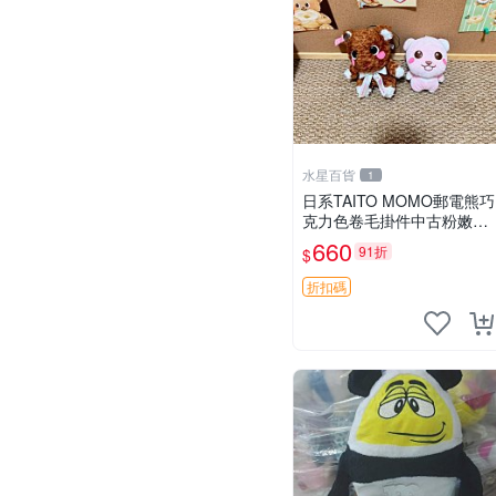
水星百貨
1
日系TAITO MOMO郵電熊巧
克力色卷毛掛件中古粉嫩玩
偶微瑕推薦 postpet momo
660
91折
$
郵電熊 中古玩偶
折扣碼