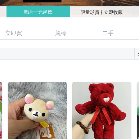
唱片一元起標
限量球員卡立即收藏
立即買
競標
二手