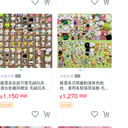
水星百貨
水星百貨
1
1
嚴選多款超可愛毛絨玩具，
嚴選各式萌趣動漫角色抱
適合收藏與贈送 毛絨玩具、
枕，適用各類場景裝飾 毛絨
抱枕、公仔
玩具、卡通抱枕、趣味玩偶
1,150
1,270
95折
95折
$
$
折扣碼
折扣碼