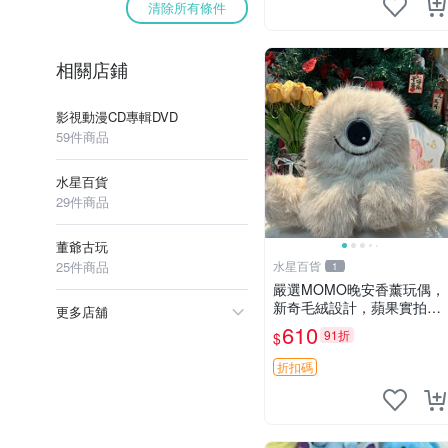
清除所有條件
相關店鋪
影視動漫CD專輯DVD
59件商品
水星百貨
29件商品
董爺古玩
25件商品
水星百貨
1
嚴選MOMO晚安香薰玩偶，
新奇毛絨設計，蘋果實拍展
更多店舖
示，成色極佳 晚安香薰 馮
610
91折
$
娃娃 毛絨玩偶
折扣碼