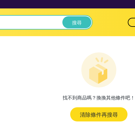
搜尋
找不到商品嗎？換換其他條件吧！
清除條件再搜尋