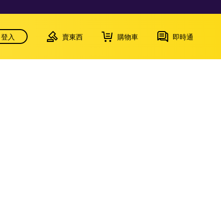
登入
賣東西
購物車
即時通