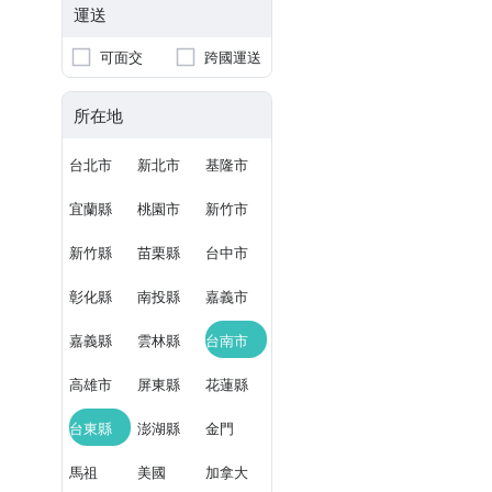
運送
可面交
跨國運送
所在地
台北市
新北市
基隆市
宜蘭縣
桃園市
新竹市
新竹縣
苗栗縣
台中市
彰化縣
南投縣
嘉義市
嘉義縣
雲林縣
台南市
高雄市
屏東縣
花蓮縣
台東縣
澎湖縣
金門
馬祖
美國
加拿大