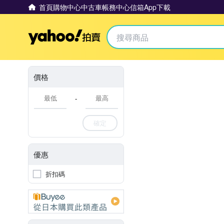
首頁
購物中心
中古車
帳務中心
信箱
App下載
Yahoo拍賣
價格
-
確定
優惠
折扣碼