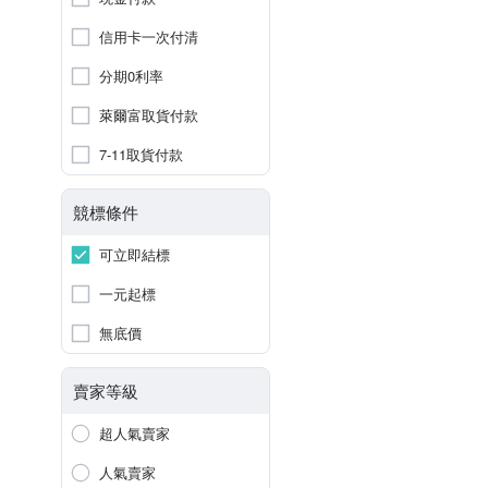
信用卡一次付清
分期0利率
萊爾富取貨付款
7-11取貨付款
競標條件
可立即結標
一元起標
無底價
賣家等級
超人氣賣家
人氣賣家