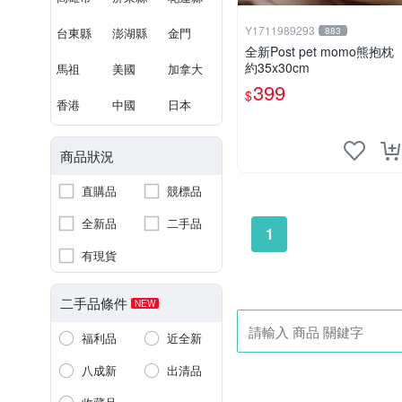
Y1711989293
台東縣
澎湖縣
金門
883
全新Post pet momo熊抱枕
約35x30cm
馬祖
美國
加拿大
399
$
香港
中國
日本
商品狀況
直購品
競標品
全新品
二手品
1
有現貨
二手品條件
NEW
福利品
近全新
八成新
出清品