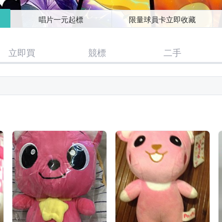
唱片一元起標
限量球員卡立即收藏
立即買
競標
二手