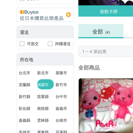
遊戲卡牌
全部
運送
(4)
可面交
跨國運送
1 ~ 4 筆結果
所在地
全部商品
台北市
新北市
基隆市
宜蘭縣
桃園市
新竹市
新竹縣
苗栗縣
台中市
彰化縣
南投縣
嘉義市
嘉義縣
雲林縣
台南市
高雄市
屏東縣
花蓮縣