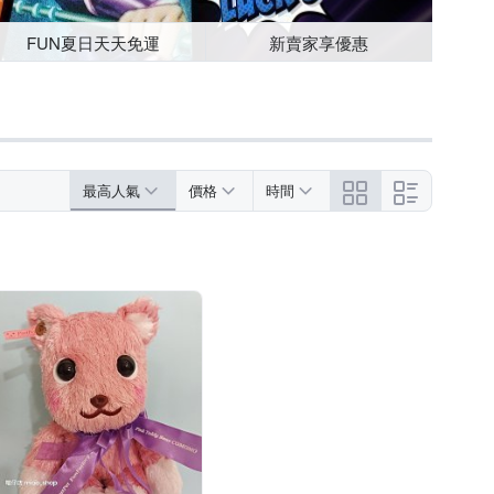
FUN夏日天天免運
新賣家享優惠
最高人氣
價格
時間