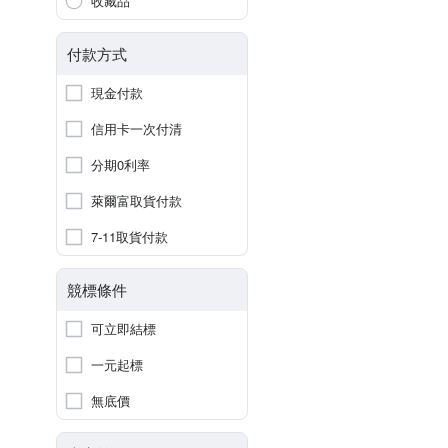
收藏品
付款方式
現金付款
信用卡一次付清
分期0利率
萊爾富取貨付款
7-11取貨付款
競標條件
可立即結標
一元起標
無底價