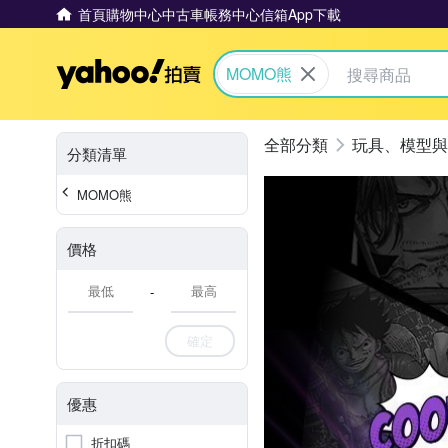
首頁
購物中心
中古車
帳務中心
信箱
App下載
Yahoo拍賣
MOMO熊
玩具、模型與
分類清單
MOMO熊
價格
-
確定
優惠
折扣碼