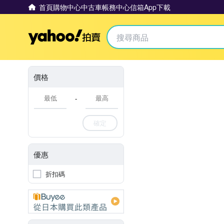
首頁
購物中心
中古車
帳務中心
信箱
App下載
Yahoo拍賣
價格
-
確定
優惠
折扣碼