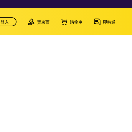
登入
賣東西
購物車
即時通