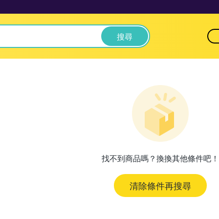
搜尋
找不到商品嗎？換換其他條件吧！
清除條件再搜尋