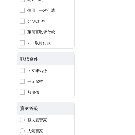
信用卡一次付清
分期0利率
萊爾富取貨付款
7-11取貨付款
競標條件
可立即結標
一元起標
無底價
賣家等級
超人氣賣家
人氣賣家