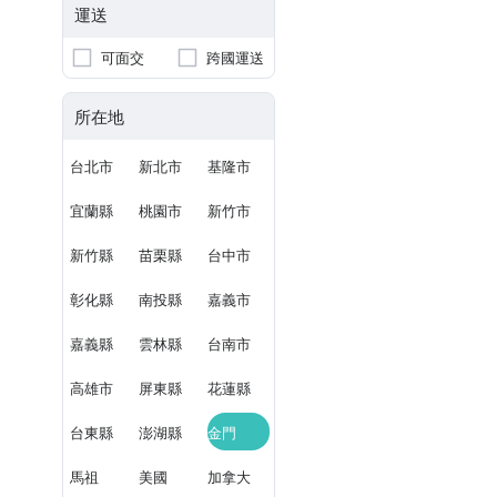
運送
可面交
跨國運送
所在地
台北市
新北市
基隆市
宜蘭縣
桃園市
新竹市
新竹縣
苗栗縣
台中市
彰化縣
南投縣
嘉義市
嘉義縣
雲林縣
台南市
高雄市
屏東縣
花蓮縣
台東縣
澎湖縣
金門
馬祖
美國
加拿大