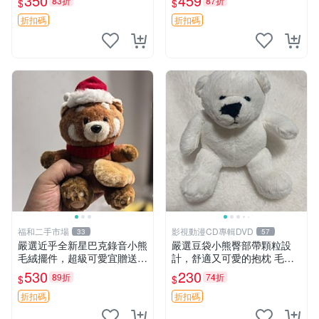
350
459
83折
87折
$
$
箱貼 磁鐵掛件 冰箱飾品
設計。 豆袋熊 保暖 溫柔 蓬
松
折扣碼
折扣碼
福和二手市場
影視動漫CD專輯DVD
33
57
嚴選近乎全新星巴克錄音小熊
嚴選豆袋小熊臀部帶顆粒設
毛絨擺件，超級可愛宜贈送掛
計，舒適又可愛的抱枕 毛絨
飾 錄音小熊 毛絨擺件 贈品
抱枕、臀部按摩、坐墊
530
230
89折
74折
$
$
折扣碼
折扣碼