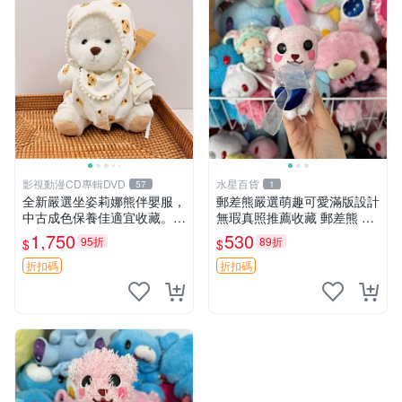
影視動漫CD專輯DVD
水星百貨
57
1
全新嚴選坐姿莉娜熊伴嬰服，
郵差熊嚴選萌趣可愛滿版設計
中古成色保養佳適宜收藏。無
無瑕真照推薦收藏 郵差熊 熊
盒子但品質完好，快速出貨。
抱枕 紅薯啵啵間
1,750
530
95折
89折
$
$
建議入手！ 中古 玩偶 滬漫
折扣碼
折扣碼