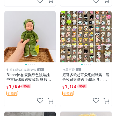
影視動漫CD專輯DVD
水星百貨
57
1
Bieber比伯安撫綠色熊娃娃
嚴選多款超可愛毛絨玩具，適
中古玩偶嚴選收藏款 微瑕輕
合收藏與贈送 毛絨玩具、抱
度使用 Bieber綠熊娃娃 中古
枕、公仔
1,059
1,150
95折
95折
$
$
玩偶 微瑕
折扣碼
折扣碼