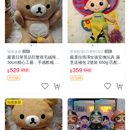
福運連連
影視動漫CD專輯DVD
31
57
嚴選日單景品巨蟹座毛絨熊，
嚴選拉瑪澤女孩安撫玩具 滿
30cm精心工藝，手感軟糯推
意送補包 2號裝 650g 匹配嬰
薦收藏送人 巨蟹座 毛絨玩具
幼童舒壓好伴侶 女孩專用 安
529
359
89折
84折
$
$
精緻做工
心選擇 安撫玩偶 衝包 玩具
折扣碼
折扣碼
拍賣新星