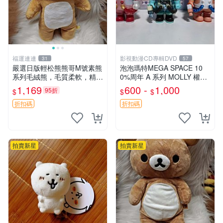
福運連連
影視動漫CD專輯DVD
31
57
嚴選日版輕松熊熊哥M號素熊
泡泡瑪特MEGA SPACE 10
系列毛絨熊，毛質柔軟，精緻
0%周年 A 系列 MOLLY 權威
可愛，尺寸35cm，保存狀態
隱藏款 嚴選薄荷巧克力色 80
1,169
600 -
1,000
95折
$
$
$
優異。收藏或贈送皆為佳選。
年代風味 權威推薦 合適收藏
中古 毛絨熊 毛玩偶
折扣碼
折扣碼
拍賣新星
拍賣新星