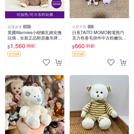
福運連連
水星百貨
31
1
英國Warmies小樹懶瓦姆安撫
日系TAITO MOMO郵電熊巧
玩偶，全新正品附原廠吊牌與
克力色卷毛掛件中古粉嫩玩偶
防塵袋，內藏薰衣草可加熱，
微瑕推薦 postpet momo 郵
1,560
660
95折
91折
$
$
適合各個年齡層，冷暖兩用享
電熊 中古玩偶
受抱抱樂趣，不容錯過嚴選好
折扣碼
折扣碼
物 溫暖 冷感