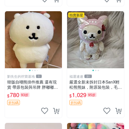
拍賣新星
劉先生的挖寶基地
福運連連
1
31
韓版自嘲熊掛件推薦 還有現
嚴選全新未拆封日本SanX輕
貨 帶原包裝與吊牌 胖嘟嘟超
松熊熊妹，附原裝包裝，毛絨
可愛 毛絨手感佳 小熊掛件 自
質地極佳，細膩可愛，推薦收
780
1,029
93折
95折
$
$
嘲抱枕 小熊抱枕
藏兼送禮，適合女性好友或家
人，限量釋出。鬆熊、熊玩
折扣碼
折扣碼
偶、收藏品