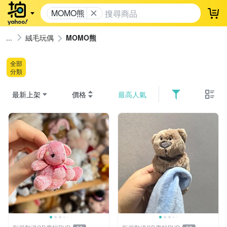
MOMO熊
登
絨毛玩偶
MOMO熊
全部
分類
最新上架
價格
最高人氣