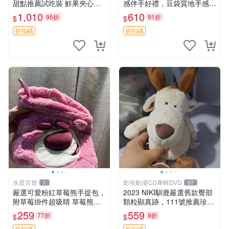
甜點推薦試吃裝 鮮果夾心糖
感伴手好禮，豆袋質地手感
果，甜蜜滋味享不停 薄荷草
佳，抱枕小熊 recom 推薦 白
1,010
610
95折
91折
$
$
莓 奶油心 60粒 mini小甜心糖
色豆袋 玩具
果，水果味夾心零食裝 心形
折扣碼
折扣碼
糖果 60
水星百貨
影視動漫CD專輯DVD
1
57
嚴選可愛粉紅草莓熊手提包，
2023 NIKI馴鹿嚴選舊款臀部
附草莓掛件超吸睛 草莓熊手
顆粒顯真跡，111號推薦珍藏
提包 草莓掛件 可愛portunes
品 馴鹿 舊款 尾巴顆粒
259
559
77折
9折
$
$
e
折扣碼
折扣碼