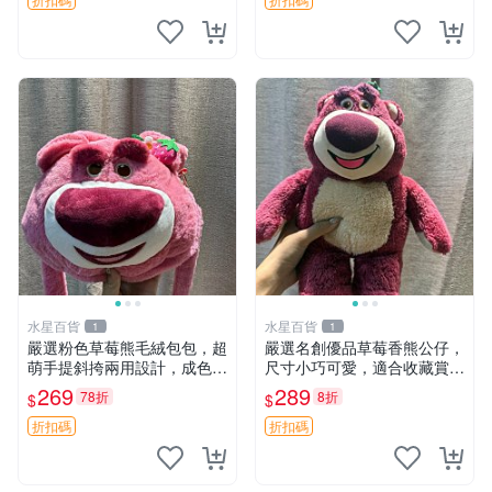
水星百貨
水星百貨
1
1
嚴選粉色草莓熊毛絨包包，超
嚴選名創優品草莓香熊公仔，
萌手提斜挎兩用設計，成色上
尺寸小巧可愛，適合收藏賞玩
佳容量大 粉紅草莓 毛絨包 超
30cm 玩具 公仔 草莓熊
269
289
78折
8折
$
$
大容量
折扣碼
折扣碼