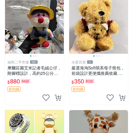
福和二手市場
水星百貨
33
1
摩爾莊園艾米記者毛絨公仔，
嚴選海淘Soft萌系母子熊包，
附腳標設計，高約25公分，
前袋設計更便攜推薦收藏 母
全新未拆封，限量珍藏。艾米
子熊 軟綿綿 包包
880
350
94折
83折
$
$
記者 毛絨公仔 超萌玩偶
折扣碼
折扣碼