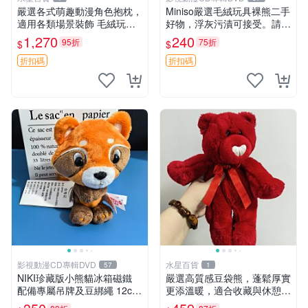
嚴選各式萌趣動漫角色抱枕，
Miniso嚴選毛絨玩具裸熊二手
適用各類場景裝飾 毛絨玩
好物，浮灰污漬可接受。請詳
具、卡通抱枕、趣味玩偶
閱照片再下單，售出不退不
1,270
240
95折
75折
$
$
換。全新品相收藏推薦。 裸
熊 毛絨玩具 收藏
折扣碼
折扣碼
影視動漫CD專輯DVD
水星百貨
57
1
NIKI珍藏版小熊貓冰箱磁鐵
嚴選高質感豆袋熊，蓬鬆厚實
配備專屬吊牌及豆綁繩 12cm
更添溫暖，適合收藏與休憩。
廢品嚴選 好評推薦 小熊貓冰
前胸填充飽滿，背部亦具優雅