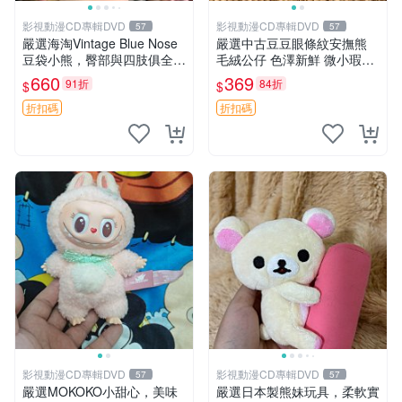
影視動漫CD專輯DVD
影視動漫CD專輯DVD
57
57
嚴選海淘Vintage Blue Nose
嚴選中古豆豆眼條紋安撫熊
豆袋小熊，臀部與四肢俱全，
毛絨公仔 色澤新鮮 微小瑕疵
坐高11公分，附原盒與吊牌
可收藏 中古 安撫熊 條紋公仔
660
369
91折
84折
$
$
收藏。藍鼻子小熊，值得擁有
玩具 憶熊
折扣碼
折扣碼
影視動漫CD專輯DVD
影視動漫CD專輯DVD
57
57
嚴選MOKOKO小甜心，美味
嚴選日本製熊妹玩具，柔軟實