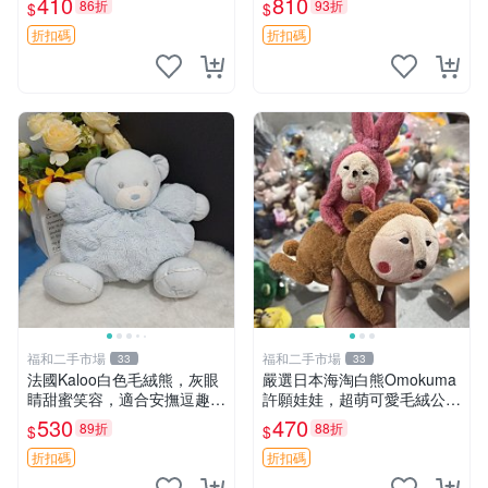
410
810
86折
93折
$
$
共賞。 麋鹿 豆袋 毛茸玩具
折扣碼
折扣碼
福和二手市場
福和二手市場
33
33
法國Kaloo白色毛絨熊，灰眼
嚴選日本海淘白熊Omokuma
睛甜蜜笑容，適合安撫逗趣可
許願娃娃，超萌可愛毛絨公仔
愛，柔軟面料手感佳。14 白
推薦收藏 白熊 Omokuma 毛
530
470
89折
88折
$
$
色安撫熊 毛絨玩具 寶寶逗樂
絨玩具 偽裝娃娃 玩具擺飾
具
折扣碼
折扣碼