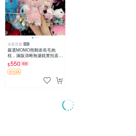
水星百貨
1
嚴選MOMO熊郵差長毛抱
枕，滿版清晰無濾鏡實拍直
銷。每周新品到貨，不容錯
550
9折
$
過！ 郵差熊 長毛 抱枕
折扣碼