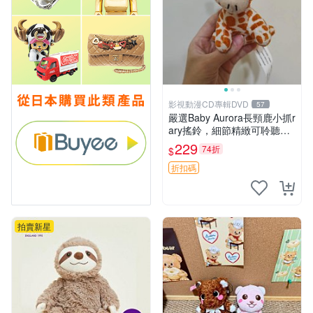
影視動漫CD專輯DVD
57
嚴選Baby Aurora長頸鹿小抓r
ary搖鈴，細節精緻可聆聽清
脆鈴音 軟萌可愛 定制紀念 金
229
74折
$
屬搖鈴 新手媽咪推薦 長頸鹿
抓rary 搖鈴
折扣碼
拍賣新星