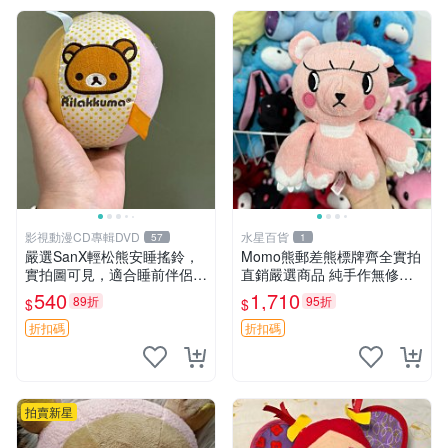
影視動漫CD專輯DVD
水星百貨
57
1
嚴選SanX輕松熊安睡搖鈴，
Momo熊郵差熊標牌齊全實拍
實拍圖可見，適合睡前伴侶，
直銷嚴選商品 純手作無修圖
Picks安撫好物 0325 懸吊 電
可收藏 郵差熊 Momo熊 標牌
540
1,710
89折
95折
$
$
腦
商品
折扣碼
折扣碼
拍賣新星