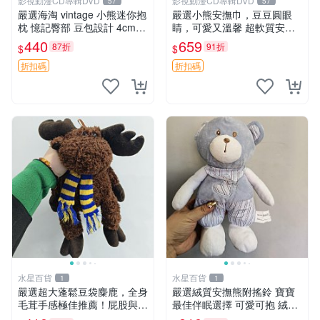
影視動漫CD專輯DVD
影視動漫CD專輯DVD
57
57
嚴選海淘 vintage 小熊迷你抱
嚴選小熊安撫巾，豆豆圓眼
枕 憶記臀部 豆包設計 4cm
睛，可愛又溫馨 超軟質安撫
高 推薦收藏 迷你豆包小熊、
巾，豆豆設計，哄睡好幫手
440
659
87折
91折
$
$
高臀部、豆袋抱枕
約克豆豆眼安撫巾 數碼豆豆
眼
折扣碼
折扣碼
水星百貨
水星百貨
1
1
嚴選超大蓬鬆豆袋麋鹿，全身
嚴選絨質安撫熊附搖鈴 寶寶
毛茸手感極佳推薦！屁股與四
最佳伴眠選擇 可愛可抱 絨毛
肢填充均勻，適合收藏與孩童
玩具 安撫熊 嬰兒用