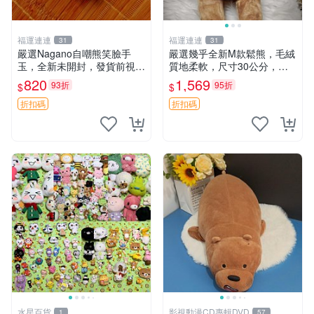
福運連連
福運連連
31
31
嚴選Nagano自嘲熊笑臉手
嚴選幾乎全新M款鬆熊，毛絨
玉，全新未開封，發貨前視頻
質地柔軟，尺寸30公分，做
確認，海南 廣西 貴州 嚴選N
工精緻可愛，適合收藏或贈送
820
1,569
93折
95折
$
$
agano自嘲熊笑臉手玉，全新
親友。中古使用痕跡，手感依
未開封，發貨前視頻確認，四
然優良。 鬆熊 嬰熊 毛玩偶
折扣碼
折扣碼
川 重慶 內
水星百貨
影視動漫CD專輯DVD
1
57