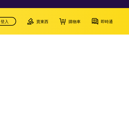
登入
賣東西
購物車
即時通