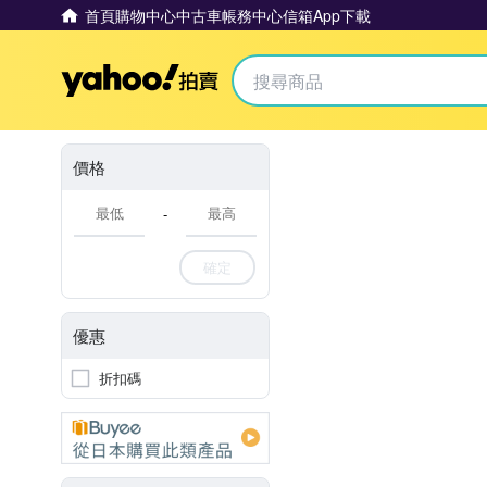
首頁
購物中心
中古車
帳務中心
信箱
App下載
Yahoo拍賣
價格
-
確定
優惠
折扣碼