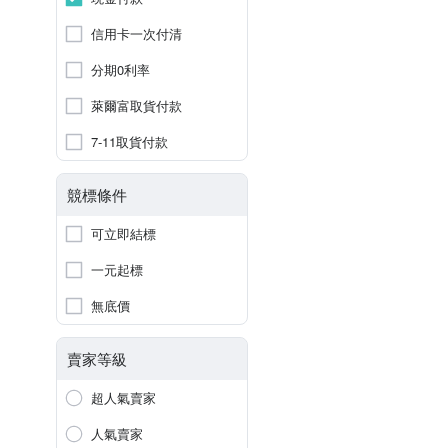
信用卡一次付清
分期0利率
萊爾富取貨付款
7-11取貨付款
競標條件
可立即結標
一元起標
無底價
賣家等級
超人氣賣家
人氣賣家