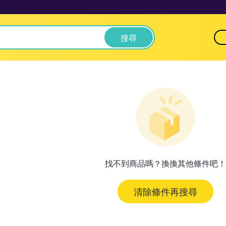
搜尋
找不到商品嗎？換換其他條件吧！
清除條件再搜尋