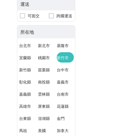
運送
可面交
跨國運送
所在地
台北市
新北市
基隆市
宜蘭縣
桃園市
新竹市
新竹縣
苗栗縣
台中市
彰化縣
南投縣
嘉義市
嘉義縣
雲林縣
台南市
高雄市
屏東縣
花蓮縣
台東縣
澎湖縣
金門
馬祖
美國
加拿大