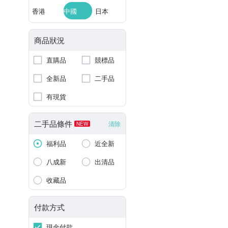
香港
中國
日本
商品狀況
直購品
競標品
全新品
二手品
有現貨
二手品條件
清除
NEW
福利品
近全新
八成新
出清品
收藏品
付款方式
現金付款