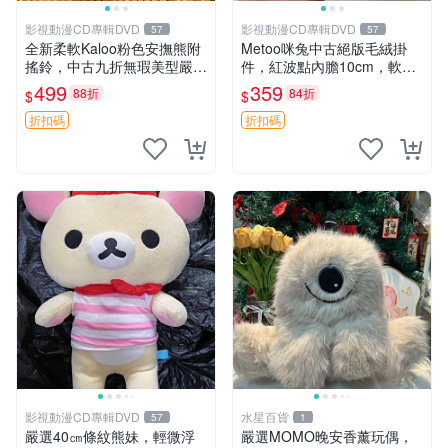
影視動漫CD專輯DVD
影視動漫CD專輯DVD
57
57
全新柔軟Kaloo粉色安撫熊附
Metoo咪兔中古絕版毛絨掛
搖鈴，中古九折無瑕美型嚴選
件，紅波點內膽10cm，軟糯
收藏 粉色 安撫 玩具
宜贈送收藏 咪熊 毛絨 掛件
499
359
88折
84折
$
$
折扣碼
折扣碼
影視動漫CD專輯DVD
水星百貨
57
1
嚴選40㎝條紋熊妹，輕微浮
嚴選MOMO晚安香薰玩偶，