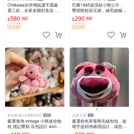
Chiikawa吉伊飛鼠護手霜厳
巴黎1985波浪紋小熊公仔，
選三款，全新未開封直送 飛
臀部附粒狀豆袋，絨毛細膩臉
鼠 護手霜 吉伊三款 新貨
部可愛，中古嚴選推薦 小熊
580
290
9折
8折
$
$
公仔 豆袋
折扣碼
折扣碼
影視動漫CD專輯DVD
水星百貨
57
1
嚴選海淘 vintage 小熊迷你抱
嚴選粉色草莓熊毛絨包包，超
枕 憶記臀部 豆包設計 4cm
萌手提斜挎兩用設計，成色上
高 推薦收藏 迷你豆包小熊、
佳容量大 粉紅草莓 毛絨包 超