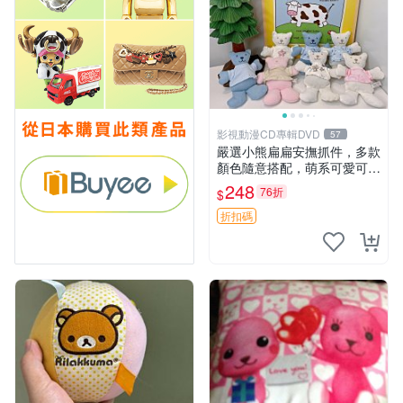
影視動漫CD專輯DVD
57
嚴選小熊扁扁安撫抓件，多款
顏色隨意搭配，萌系可愛可改
掛件 小熊安撫抓件 憶記 抓繩
248
76折
$
孩童掛件
折扣碼