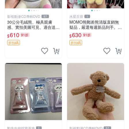
影視動漫CD專輯DVD
水星百貨
57
1
30公分毛絨熊、極具親膚
MOMO熊郵差熊清版直銷無
感、實拍美圖可見、適合送禮
疑品，嚴選每週新品到手。紅
收藏 毛絨熊 送禮 熊抱
薯啵啵鮮果間 郵差熊 清版 紅
610
630
91折
91折
$
$
薯啵啵間
折扣碼
折扣碼
劉先生的挖寶基地
影視動漫CD專輯DVD
1
57