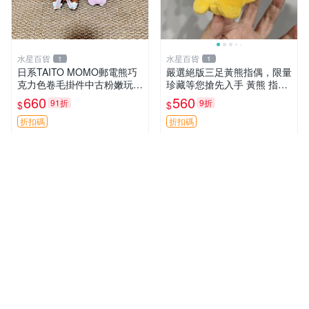
水星百貨
水星百貨
1
1
日系TAITO MOMO郵電熊巧
嚴選絕版三足黃熊指偶，限量
克力色卷毛掛件中古粉嫩玩偶
珍藏等您搶先入手 黃熊 指偶
微瑕推薦 postpet momo 郵
珍藏品
660
560
91折
9折
$
$
電熊 中古玩偶
折扣碼
折扣碼