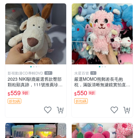
影視動漫CD專輯DVD
水星百貨
57
1
2023 NIKI馴鹿嚴選舊款臀部
嚴選MOMO熊郵差長毛抱
顆粒顯真跡，111號推薦珍藏
枕，滿版清晰無濾鏡實拍直
品 馴鹿 舊款 尾巴顆粒
銷。每周新品到貨，不容錯
559
550
9折
9折
$
$
過！ 郵差熊 長毛 抱枕
折扣碼
折扣碼