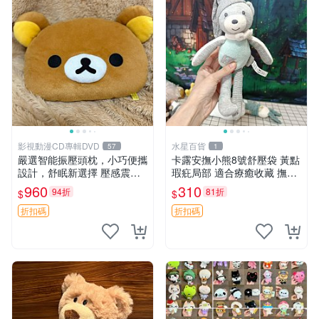
影視動漫CD專輯DVD
水星百貨
57
1
嚴選智能振壓頭枕，小巧便攜
卡露安撫小熊8號舒壓袋 黃點
設計，舒眠新選擇 壓感震動
瑕疪局部 適合療癒收藏 撫慰
頭枕 確切尺寸 小巧便攜
身心 美肌養護 放鬆好物
960
310
94折
81折
$
$
折扣碼
折扣碼