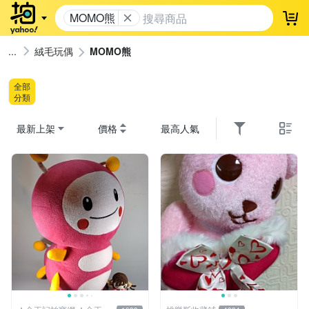
MOMO熊
登
絨毛玩偶
MOMO熊
全部
分類
最新上架
價格
最高人氣