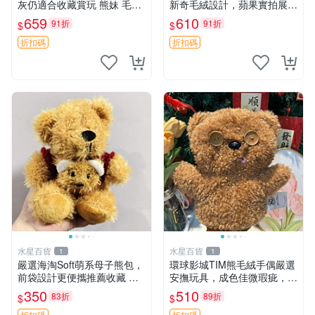
灰仍適合收藏賞玩 熊妹 毛絨
新奇毛絨設計，蘋果實拍展
玩具 浮雕熊
示，成色極佳 晚安香薰 馮娃
659
610
91折
91折
$
$
娃 毛絨玩偶
折扣碼
折扣碼
水星百貨
水星百貨
1
1
嚴選海淘Soft萌系母子熊包，
環球影城TIM熊毛絨手偶嚴選
前袋設計更便攜推薦收藏 母
安撫玩具，成色佳微瑕疵，贈
子熊 軟綿綿 包包
小禮物超值優惠 TIM熊 毛絨
350
510
83折
89折
$
$
手偶 安撫 toy 嚴選
折扣碼
折扣碼