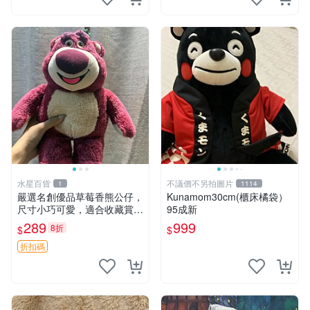
水星百貨
不議價不另拍圖片
1
1114
嚴選名創優品草莓香熊公仔，
Kunamom30cm(櫃床橘袋）
尺寸小巧可愛，適合收藏賞玩
95成新
30cm 玩具 公仔 草莓熊
289
999
8折
$
$
折扣碼