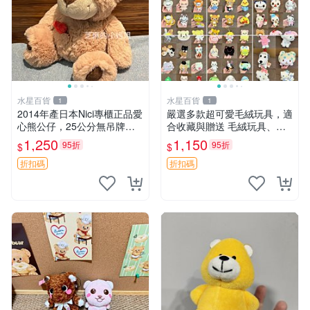
水星百貨
水星百貨
1
1
2014年產日本Nici專櫃正品愛
嚴選多款超可愛毛絨玩具，適
心熊公仔，25公分無吊牌全
合收藏與贈送 毛絨玩具、抱
新 愛心熊 公仔 熊抱玩偶
枕、公仔
1,250
1,150
95折
95折
$
$
折扣碼
折扣碼