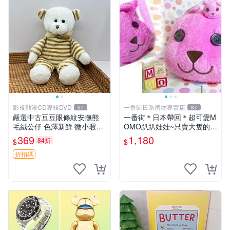
影視動漫CD專輯DVD
一番街日系禮物專賣店
57
87
嚴選中古豆豆眼條紋安撫熊
一番街＊日本帶回＊超可愛M
毛絨公仔 色澤新鮮 微小瑕疵
OMO趴趴娃娃~只賣大隻的1
可收藏 中古 安撫熊 條紋公仔
號~單隻價～生日禮物
369
1,180
84折
$
$
折扣碼