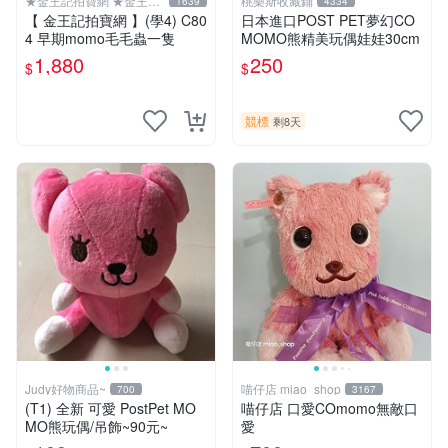
★金王記拍寶網 ★金王記
桃樂斯收藏鋪
1639
4334
拍寶趣
【 金王記拍寶網 】(學4) C80
日本進口POST PET夢幻CO
4 早期momo毛毛蟲一隻
MOMO熊精美玩偶娃娃30cm
1,880
250
$
$
競標
剩8天
Judy好物商品~
喵仔店 miao_shop
700
3167
(T1) 全新 可愛 PostPet MO
喵仔店 口愛COmomo無敵口
MO熊玩偶/吊飾~90元~
愛