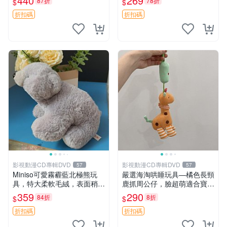
440
269
87折
78折
$
$
高臀部、豆袋抱枕
大容量
折扣碼
折扣碼
影視動漫CD專輯DVD
影視動漫CD專輯DVD
57
57
Miniso可愛霧霾藍北極熊玩
嚴選海淘哄睡玩具—橘色長頸
具，特大柔軟毛絨，表面稍有
鹿抓周公仔，臉超萌適合寶寶
使用痕跡，適合居家擺放 23
陪伴，中古略有使用痕跡 橘
359
290
84折
8折
$
$
CM 毛絨玩具 北極熊 魯班熊
色 長頸鹿 抓周
折扣碼
折扣碼