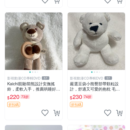
影視動漫CD專輯DVD
影視動漫CD專輯DVD
57
57
Kaichi凱馳萌熊設計安撫搖
嚴選豆袋小熊臀部帶顆粒設
鈴，柔軟入手，推薦哄睡好選
計，舒適又可愛的抱枕 毛絨
擇 熊公仔 安撫玩具 喂食環
抱枕、臀部按摩、坐墊
220
230
73折
74折
$
$
折扣碼
折扣碼