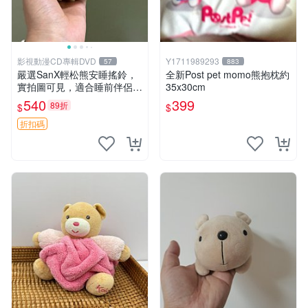
影視動漫CD專輯DVD
Y1711989293
57
883
嚴選SanX輕松熊安睡搖鈴，
全新Post pet momo熊抱枕約
實拍圖可見，適合睡前伴侶，
35x30cm
Picks安撫好物 0325 懸吊 電
540
399
89折
$
$
腦
折扣碼