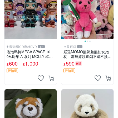
影視動漫CD專輯DVD
水星百貨
57
1
泡泡瑪特MEGA SPACE 10
嚴選MOMO熊郵差熊仙女抱
0%周年 A 系列 MOLLY 權威
枕，滿無濾鏡直銷不退不換
隱藏款 嚴選薄荷巧克力色 80
經典造型可愛必備 紅薯啵啵
600 -
1,000
590
9折
$
$
$
年代風味 權威推薦 合適收藏
間抱枕 抱枕 時尚
折扣碼
折扣碼