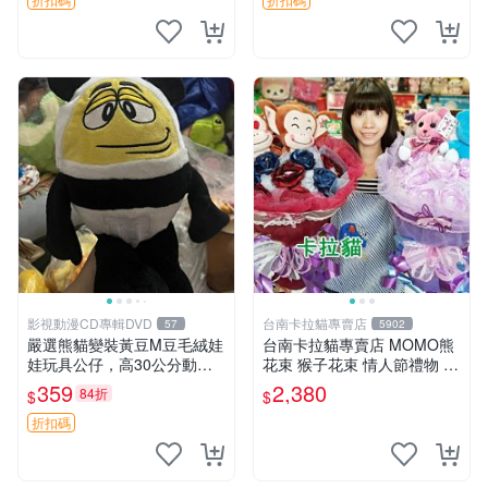
影視動漫CD專輯DVD
台南卡拉貓專賣店
57
5902
嚴選熊貓變裝黃豆M豆毛絨娃
台南卡拉貓專賣店 MOMO熊
娃玩具公仔，高30公分動漫
花束 猴子花束 情人節禮物 二
周邊 熊貓 變裝 公仔
選一 可繡字 可今天寄明天到
359
2,380
84折
$
$
折扣碼