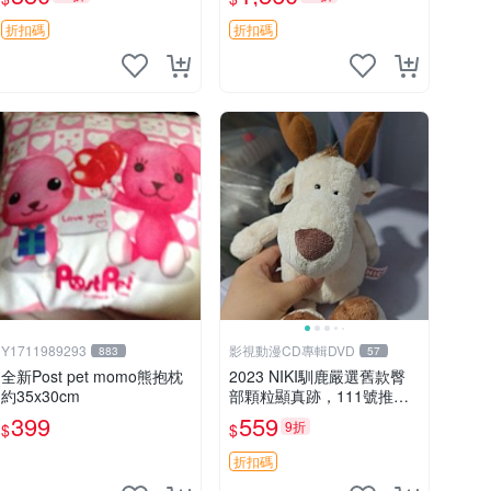
加熱，適合各個年齡層，冷
暖兩用享受抱抱樂趣，不容
折扣碼
折扣碼
錯過嚴選好物 溫暖 冷感
Y1711989293
影視動漫CD專輯DVD
883
57
全新Post pet momo熊抱枕
2023 NIKI馴鹿嚴選舊款臀
約35x30cm
部顆粒顯真跡，111號推薦
珍藏品 馴鹿 舊款 尾巴顆粒
399
559
9折
$
$
折扣碼