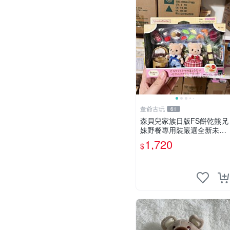
董爺古玩
61
森貝兒家族日版FS餅乾熊兄
妹野餐專用裝嚴選全新未開
封，包含兩組大童款紙盒
1,720
$
裝，適合收藏與分享。 餅乾
熊兄妹、野餐、收藏