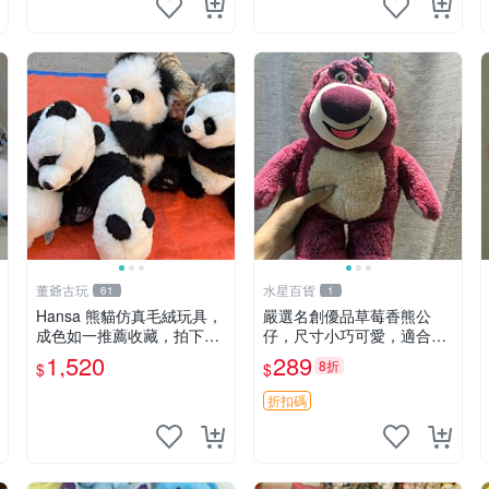
董爺古玩
水星百貨
61
1
Hansa 熊貓仿真毛絨玩具，
嚴選名創優品草莓香熊公
成色如一推薦收藏，拍下無
仔，尺寸小巧可愛，適合收
疑心 熊貓 毛絨玩具 收藏
藏賞玩 30cm 玩具 公仔 草
1,520
289
8折
$
$
莓熊
折扣碼