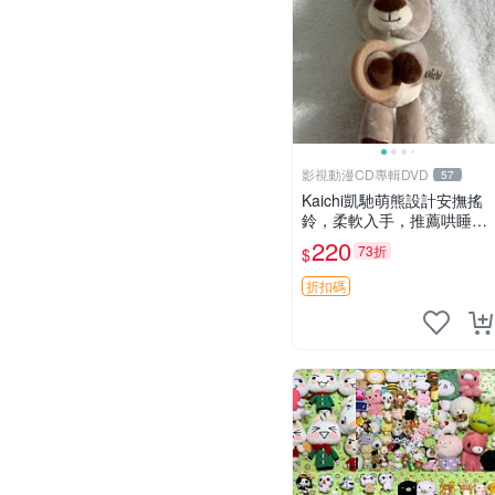
影視動漫CD專輯DVD
57
Kaichi凱馳萌熊設計安撫搖
鈴，柔軟入手，推薦哄睡好
選擇 熊公仔 安撫玩具 喂食
220
73折
$
環
折扣碼