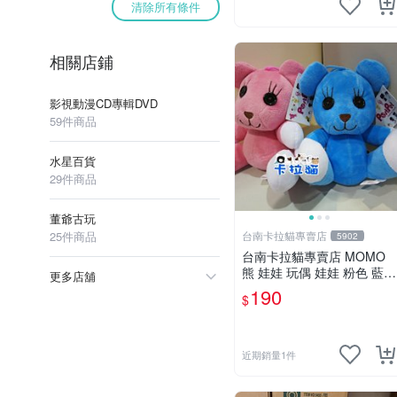
清除所有條件
相關店鋪
影視動漫CD專輯DVD
59件商品
水星百貨
29件商品
董爺古玩
25件商品
台南卡拉貓專賣店
5902
台南卡拉貓專賣店 MOMO
熊 娃娃 玩偶 娃娃 粉色 藍色
更多店舖
2色分售
190
$
近期銷量1件