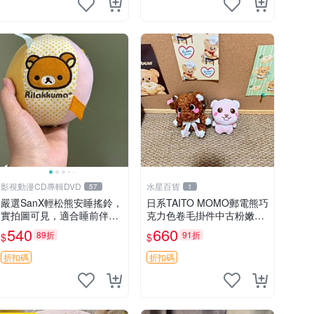
影視動漫CD專輯DVD
水星百貨
57
1
嚴選SanX輕松熊安睡搖鈴，
日系TAITO MOMO郵電熊巧
實拍圖可見，適合睡前伴
克力色卷毛掛件中古粉嫩玩
侶， Picks安撫好物 0325
偶微瑕推薦 postpet momo
540
660
89折
91折
$
$
懸吊 電腦
郵電熊 中古玩偶
折扣碼
折扣碼