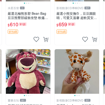
水星百貨
影視動漫CD專輯DVD
1
57
嚴選北極熊形塑 Bean Bag
嚴選小熊安撫巾，豆豆圓眼
豆豆熊臀部緩衝坐墊 軟癟癟
睛，可愛又溫馨 超軟質安撫
舒壓設計 保暖又實用 適合
巾，豆豆設計，哄睡好幫手
610
659
91折
91折
$
$
久坐放松 推薦居家使用 RU
約克豆豆眼安撫巾 數碼豆豆
SS系列 豆豆熊屁屁坐墊 3D
眼
折扣碼
折扣碼
顆粒結構
董爺古玩
影視動漫CD專輯DVD
61
57