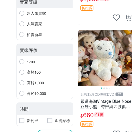
古玩偶 微瑕
賣家等級
折扣碼
超人氣賣家
人氣賣家
拍賣新星
賣家評價
1-100
高於100
高於1,000
高於10,000
影視動漫CD專輯DVD
57
嚴選海淘Vintage Blue Nose
豆袋小熊，臀部與四肢俱
時間
全，坐高11公分，附原盒與
660
91折
$
吊牌收藏。藍鼻子小熊，值
新刊登
即將結標
得擁有 玩具 憶熊
折扣碼