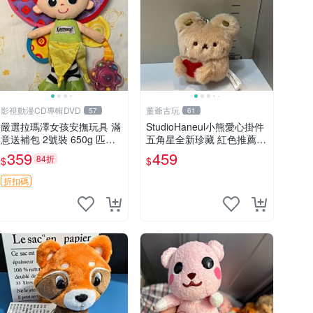
影視動漫CD專輯DVD
董爺古玩
57
61
嚴選拉瑪澤女孩安撫玩具 滿
StudioHaneul小熊愛心掛件
意送補包 2號裝 650g 匹配
五角星全新珍藏 紅色推薦收
嬰幼童舒壓好伴侶 女孩專用
藏 玩具掛飾 掛件 新品
359
459
84折
$
$
安心選擇 安撫玩偶 衝包 玩
具
折扣碼