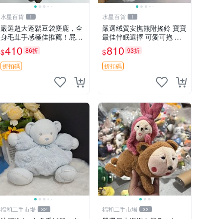
水星百貨
水星百貨
1
1
嚴選超大蓬鬆豆袋麋鹿，全
嚴選絨質安撫熊附搖鈴 寶寶
身毛茸手感極佳推薦！屁股
最佳伴眠選擇 可愛可抱 絨
與四肢填充均勻，適合收藏
毛玩具 安撫熊 嬰兒用
410
810
86折
93折
$
$
與孩童共賞。 麋鹿 豆袋 毛
茸玩具
折扣碼
折扣碼
福和二手市場
福和二手市場
32
32