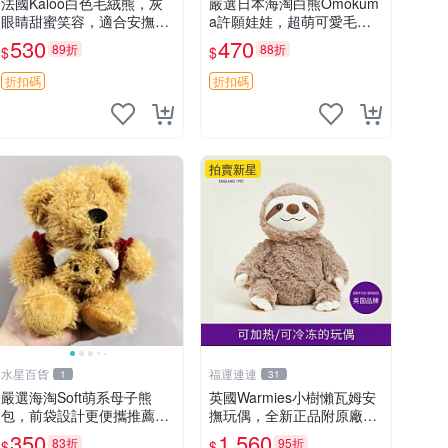
法國Kaloo白色毛絨熊，灰
嚴選日本海淘白熊Omokum
眼睛甜蜜笑容，適合安撫逗
a許願娃娃，超萌可愛毛絨
趣可愛，柔軟面料手感佳。
公仔推薦收藏 白熊 Omoku
530
470
89折
88折
$
$
14 白色安撫熊 毛絨玩具 寶
ma 毛絨玩具 偽裝娃娃 玩具
寶逗樂具
擺飾
折扣碼
折扣碼
拍賣新星
水星百貨
福運連連
1
31
嚴選海淘Soft萌系母子熊
英國Warmies小樹懶瓦姆安
包，前袋設計更便攜推薦收
撫玩偶，全新正品附原廠吊
藏 母子熊 軟綿綿 包包
牌與防塵袋，內藏薰衣草可
350
1,560
83折
95折
$
$