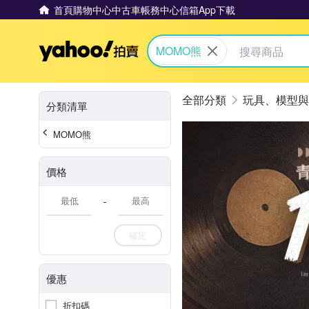
首頁
購物中心
中古車
帳務中心
信箱
App下載
Yahoo拍賣
MOMO熊
玩具、模型與
分類清單
MOMO熊
價格
-
確定
優惠
折扣碼