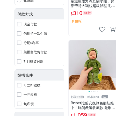
收藏品
嚴選絕版海淘豆袋小熊，臀
部帶特大顆粒超級舒壓 毛毛
摸起來格外順滑適合收藏 10
310
81折
$
付款方式
0%棉質 豆袋枕 豆袋、抱
枕、小熊
折扣碼
現金付款
信用卡一次付清
分期0利率
萊爾富取貨付款
7-11取貨付款
競標條件
可立即結標
一元起標
影視動漫CD專輯DVD
57
Bieber比伯安撫綠色熊娃娃
無底價
中古玩偶嚴選收藏款 微瑕輕
度使用 Bieber綠熊娃娃 中
1,059
95折
$