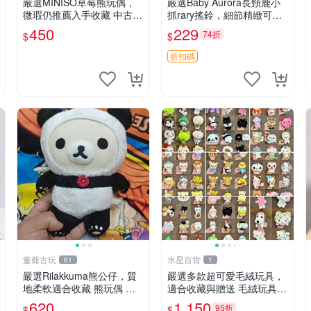
嚴選MINISO草莓熊玩偶，
嚴選Baby Aurora長頸鹿小
微瑕仍推薦入手收藏 中古 M
抓rary搖鈴，細節精緻可聆
INISO 草莓熊 玩具 收藏
聽清脆鈴音 軟萌可愛 定制
450
229
74折
$
$
紀念 金屬搖鈴 新手媽咪推
薦 長頸鹿 抓rary 搖鈴
折扣碼
董爺古玩
水星百貨
61
1
嚴選Rilakkuma熊公仔，質
嚴選多款超可愛毛絨玩具，
地柔軟適合收藏 熊玩偶 柔
適合收藏與贈送 毛絨玩具、
軟 公仔 收藏
抱枕、公仔
620
1,150
95折
$
$