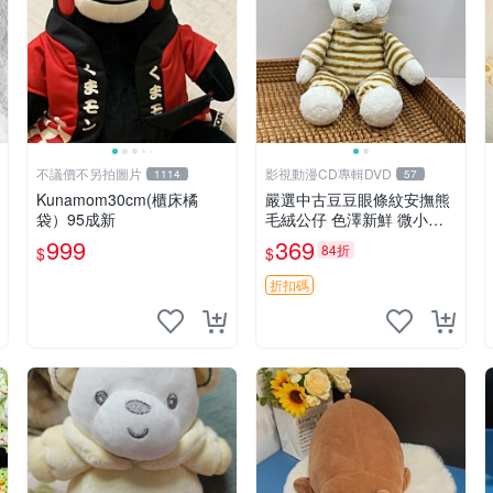
不議價不另拍圖片
影視動漫CD專輯DVD
1114
57
Kunamom30cm(櫃床橘
嚴選中古豆豆眼條紋安撫熊
袋）95成新
毛絨公仔 色澤新鮮 微小瑕
疵可收藏 中古 安撫熊 條紋
999
369
84折
$
$
公仔
折扣碼