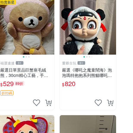
拍賣新星
福運連連
董爺古玩
31
61
嚴選日單景品巨蟹座毛絨
嚴選《哪吒之魔童鬧海》泡
熊，30cm精心工藝，手感
泡瑪特抱抱系列熊貓哪吒搪
軟糯推薦收藏送人 巨蟹座
膠臉毛絨， STATE：如圖顯
529
820
89折
$
$
毛絨玩具 精緻做工
示 哪吒 毛絨公仔 泡泡瑪特
折扣碼