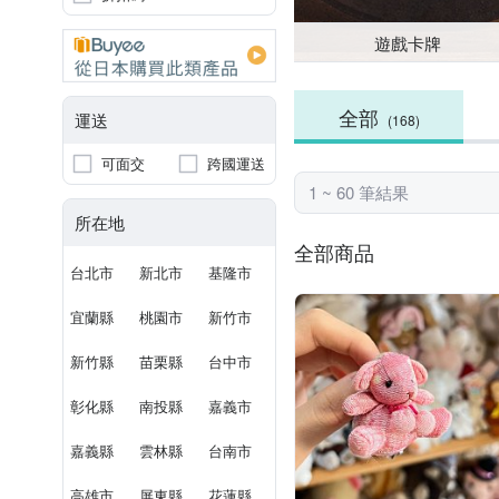
遊戲卡牌
全部
運送
(168)
可面交
跨國運送
1 ~ 60 筆結果
所在地
全部商品
台北市
新北市
基隆市
宜蘭縣
桃園市
新竹市
新竹縣
苗栗縣
台中市
彰化縣
南投縣
嘉義市
嘉義縣
雲林縣
台南市
高雄市
屏東縣
花蓮縣