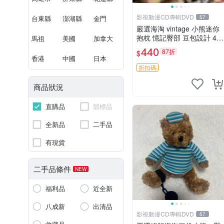
影視動漫CD專輯DVD
台東縣
澎湖縣
金門
57
嚴選海淘 vintage 小熊迷你
抱枕 憶記臀部 豆包設計 4c
馬祖
美國
加拿大
m 高 推薦收藏 迷你豆包小
440
87折
$
熊、高臀部、豆袋抱枕
香港
中國
日本
折扣碼
商品狀況
直購品
競標品
全新品
二手品
有現貨
二手品條件
NEW
福利品
近全新
八成新
出清品
影視動漫CD專輯DVD
57