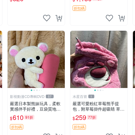
折扣碼
影視動漫CD專輯DVD
水星百貨
57
1
嚴選日本製熊妹玩具，柔軟
嚴選可愛粉紅草莓熊手提
實感伴手好禮，豆袋質地手
包，附草莓掛件超吸睛 草莓
感佳，抱枕小熊 recom 推薦
熊手提包 草莓掛件 可愛port
610
259
91折
77折
$
$
白色豆袋 玩具
unese
折扣碼
折扣碼