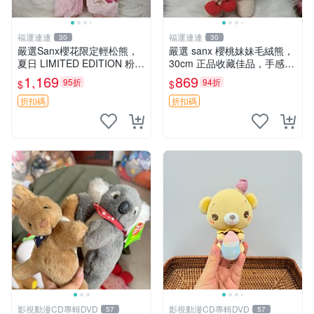
福運連連
福運連連
30
30
嚴選Sanx櫻花限定輕松熊，
嚴選 sanx 櫻桃妹妹毛絨熊，
夏日 LIMITED EDITION 粉色
30cm 正品收藏佳品，手感極
毛絨熊，背有拉鏈設計，肚內
軟，適合贈送與收藏 櫻桃妹
1,169
869
95折
94折
$
$
填充豆袋，精致工藝呈現，狀
妹、sanx、毛絨熊
態如新，適合收藏與送人 櫻
折扣碼
折扣碼
花、
影視動漫CD專輯DVD
影視動漫CD專輯DVD
57
57