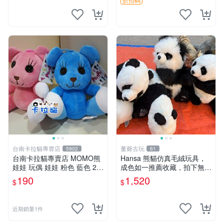
台南卡拉貓專賣店
董爺古玩
5902
61
台南卡拉貓專賣店 MOMO熊
Hansa 熊貓仿真毛絨玩具，
娃娃 玩偶 娃娃 粉色 藍色 2色
成色如一推薦收藏，拍下無疑
分售
心 熊貓 毛絨玩具 收藏
190
1,520
$
$
近期銷量1件