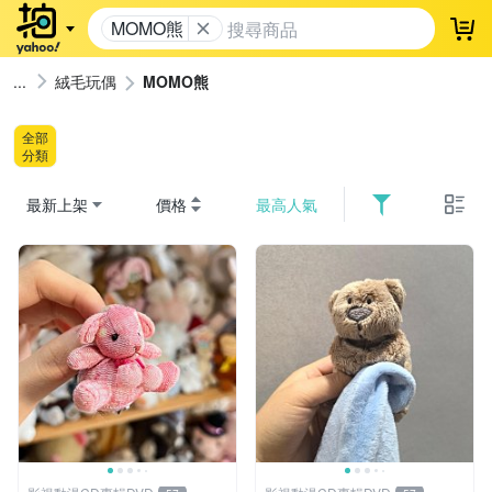
MOMO熊
登
絨毛玩偶
MOMO熊
全部
分類
最新上架
價格
最高人氣