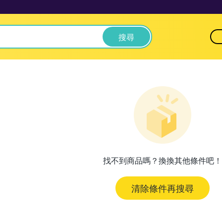
搜尋
找不到商品嗎？換換其他條件吧！
清除條件再搜尋