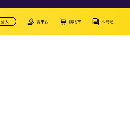
登入
賣東西
購物車
即時通