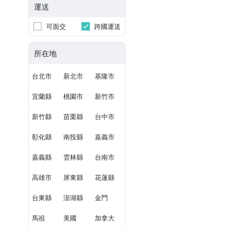
運送
可面交
跨國運送
所在地
台北市
新北市
基隆市
宜蘭縣
桃園市
新竹市
新竹縣
苗栗縣
台中市
彰化縣
南投縣
嘉義市
嘉義縣
雲林縣
台南市
高雄市
屏東縣
花蓮縣
台東縣
澎湖縣
金門
馬祖
美國
加拿大