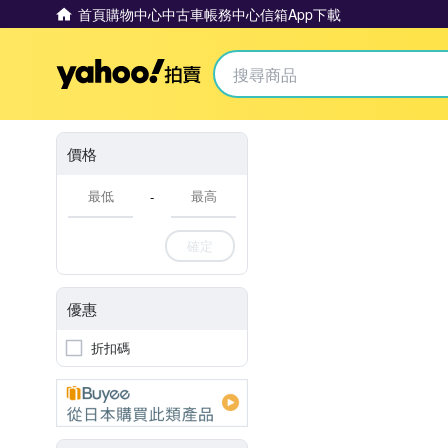
首頁
購物中心
中古車
帳務中心
信箱
App下載
Yahoo拍賣
價格
-
確定
優惠
折扣碼