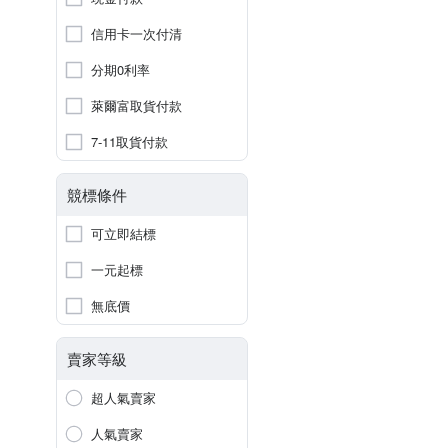
信用卡一次付清
分期0利率
萊爾富取貨付款
7-11取貨付款
競標條件
可立即結標
一元起標
無底價
賣家等級
超人氣賣家
人氣賣家