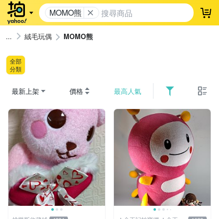
MOMO熊
登
絨毛玩偶
MOMO熊
全部
分類
最新上架
價格
最高人氣