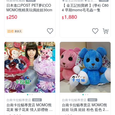
桃樂斯收藏鋪
★金王記拍寶網 ★金王記
4334
1639
拍寶趣
日本進口POST PET夢幻CO
【 金王記拍寶網 】(學4) C80
MOMO熊精美玩偶娃娃30cm
4 早期momo毛毛蟲一隻
250
1,880
$
$
競標
剩8天
台南卡拉貓專賣店
台南卡拉貓專賣店
5902
5902
台南卡拉貓專賣店 MOMO熊
台南卡拉貓專賣店 MOMO熊
花束 猴子花束 情人節禮物 二
娃娃 玩偶 娃娃 粉色 藍色 2色
選一 可繡字 可今天寄明天到
分售