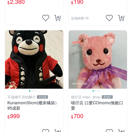
2,380
190
$
$
近期銷量1件
不議價不另拍圖片
喵仔店 miao_shop
1114
3167
Kunamom30cm(櫃床橘袋）
喵仔店 口愛COmomo無敵口
95成新
愛
999
700
$
$