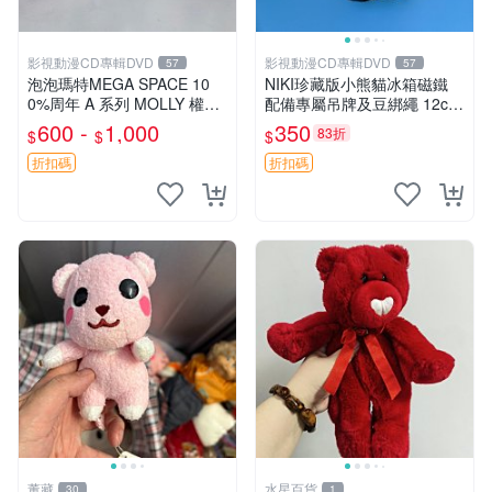
影視動漫CD專輯DVD
影視動漫CD專輯DVD
57
57
泡泡瑪特MEGA SPACE 10
NIKI珍藏版小熊貓冰箱磁鐵
0%周年 A 系列 MOLLY 權威
配備專屬吊牌及豆綁繩 12cm
隱藏款 嚴選薄荷巧克力色 80
廢品嚴選 好評推薦 小熊貓冰
600 -
1,000
350
83折
$
$
$
年代風味 權威推薦 合適收藏
箱貼 磁鐵掛件 冰箱飾品
折扣碼
折扣碼
董藏
水星百貨
30
1