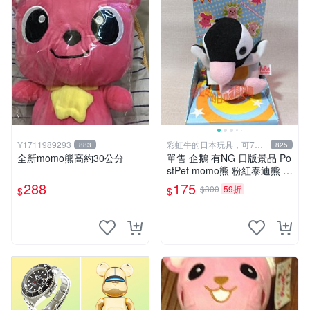
Y1711989293
彩虹牛的日本玩具，可7取
883
825
付
全新momo熊高約30公分
單售 企鵝 有NG 日版景品 Po
stPet momo熊 粉紅泰迪熊 娃
娃 布偶 手指頭 娃娃
288
175
$300
59折
$
$