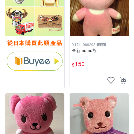
Y1711989293
883
全新momo熊
150
$