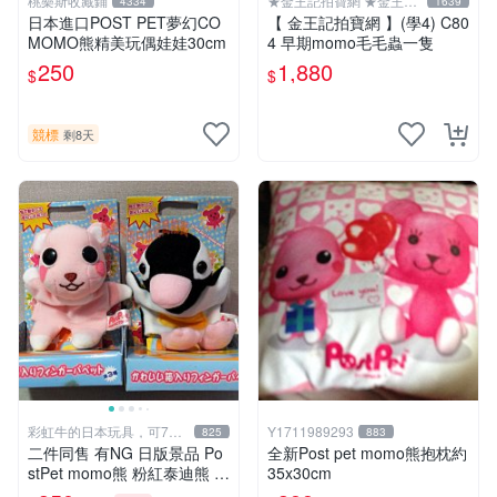
桃樂斯收藏鋪
★金王記拍寶網 ★金王記
4334
1639
拍寶趣
日本進口POST PET夢幻CO
【 金王記拍寶網 】(學4) C80
MOMO熊精美玩偶娃娃30cm
4 早期momo毛毛蟲一隻
250
1,880
$
$
競標
剩8天
彩虹牛的日本玩具，可7取
Y1711989293
825
883
付
二件同售 有NG 日版景品 Po
全新Post pet momo熊抱枕約
stPet momo熊 粉紅泰迪熊 妹
35x30cm
妹 comomo 企鵝 娃娃 布偶