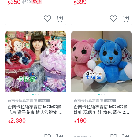
350
399
$600
59折
$
$
手指頭 娃娃
台南卡拉貓專賣店
台南卡拉貓專賣店
5902
5902
台南卡拉貓專賣店 MOMO熊
台南卡拉貓專賣店 MOMO熊
花束 猴子花束 情人節禮物 二
娃娃 玩偶 娃娃 粉色 藍色 2色
選一 可繡字 可今天寄明天到
分售
2,380
190
$
$