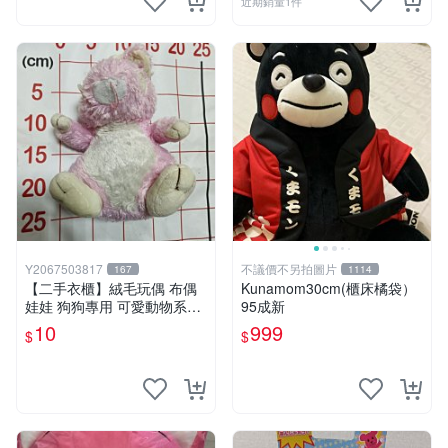
近期銷量1件
Y2067503817
不議價不另拍圖片
167
1114
【二手衣櫃】絨毛玩偶 布偶
Kunamom30cm(櫃床橘袋）
娃娃 狗狗專用 可愛動物系列
95成新
耐咬耐磨玩具 玩偶 粉紅熊寵
10
999
$
$
物玩具 1120929