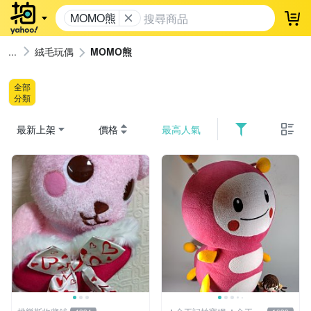
MOMO熊
登
絨毛玩偶
MOMO熊
全部
分類
最新上架
價格
最高人氣