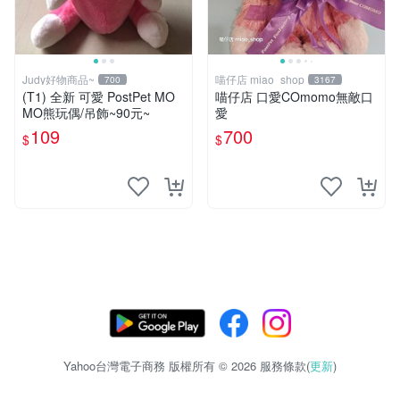
Judy好物商品~
喵仔店 miao_shop
700
3167
(T1) 全新 可愛 PostPet MO
喵仔店 口愛COmomo無敵口
MO熊玩偶/吊飾~90元~
愛
109
700
$
$
Yahoo台灣電子商務 版權所有 © 2026 服務條款(
更新
)