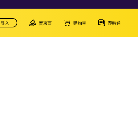
登入
賣東西
購物車
即時通