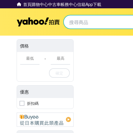
首頁
購物中心
中古車
帳務中心
信箱
App下載
Yahoo拍賣
價格
-
確定
優惠
折扣碼