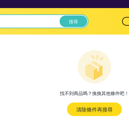
搜尋
找不到商品嗎？換換其他條件吧！
清除條件再搜尋