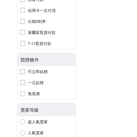
信用卡一次付清
分期0利率
萊爾富取貨付款
7-11取貨付款
競標條件
可立即結標
一元起標
無底價
賣家等級
超人氣賣家
人氣賣家