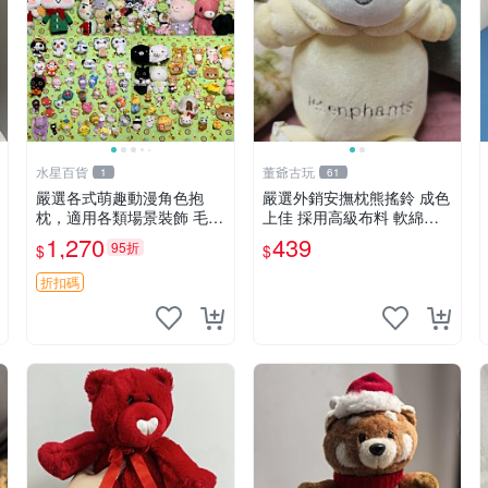
水星百貨
董爺古玩
1
61
嚴選各式萌趣動漫角色抱
嚴選外銷安撫枕熊搖鈴 成色
枕，適用各類場景裝飾 毛絨
上佳 採用高級布料 軟綿適
玩具、卡通抱枕、趣味玩偶
合收藏 安心選購 安撫枕 熊
1,270
439
95折
$
$
玩具 搖鈴
折扣碼