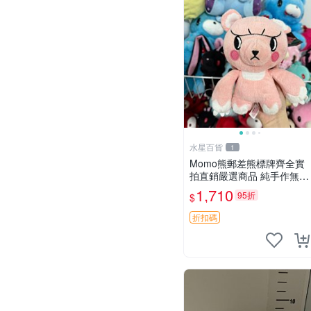
水星百貨
1
Momo熊郵差熊標牌齊全實
拍直銷嚴選商品 純手作無修
圖可收藏 郵差熊 Momo熊
1,710
95折
$
標牌 商品
折扣碼