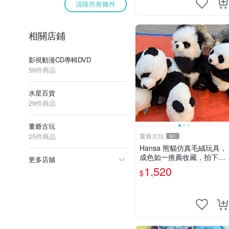
清除所有條件
相關店鋪
影視動漫CD專輯DVD
59件商品
水星百貨
29件商品
董爺古玩
25件商品
董爺古玩
61
Hansa 熊貓仿真毛絨玩具，
成色如一推薦收藏，拍下無
更多店舖
疑心 熊貓 毛絨玩具 收藏
1,520
$