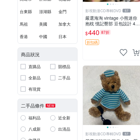
影視動漫CD專輯DVD
台東縣
澎湖縣
金門
57
嚴選海淘 vintage 小熊迷你
抱枕 憶記臀部 豆包設計 4c
馬祖
美國
加拿大
m 高 推薦收藏 迷你豆包小
440
87折
$
熊、高臀部、豆袋抱枕
香港
中國
日本
折扣碼
商品狀況
直購品
競標品
全新品
二手品
有現貨
二手品條件
NEW
福利品
近全新
八成新
出清品
影視動漫CD專輯DVD
57