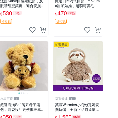
法國Kaloo白色毛絨熊，灰
嚴選日本海淘白熊Omokum
眼睛甜蜜笑容，適合安撫逗
a許願娃娃，超萌可愛毛絨
趣可愛，柔軟面料手感佳。
公仔推薦收藏 白熊 Omoku
530
470
89折
88折
$
$
14 白色安撫熊 毛絨玩具 寶
ma 毛絨玩具 偽裝娃娃 玩具
寶逗樂具
擺飾
折扣碼
折扣碼
拍賣新星
水星百貨
福運連連
1
31
嚴選海淘Soft萌系母子熊
英國Warmies小樹懶瓦姆安
包，前袋設計更便攜推薦收
撫玩偶，全新正品附原廠吊
藏 母子熊 軟綿綿 包包
牌與防塵袋，內藏薰衣草可
350
1,560
83折
95折
$
$