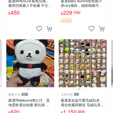
嚴選MINISO草莓熊玩偶，
嚴選Baby Aurora長頸鹿小
微瑕仍推薦入手收藏 中古 M
抓rary搖鈴，細節精緻可聆
INISO 草莓熊 玩具 收藏
聽清脆鈴音 軟萌可愛 定制
450
229
74折
$
$
紀念 金屬搖鈴 新手媽咪推
薦 長頸鹿 抓rary 搖鈴
折扣碼
董爺古玩
水星百貨
61
1
嚴選Rilakkuma熊公仔，質
嚴選多款超可愛毛絨玩具，
地柔軟適合收藏 熊玩偶 柔
適合收藏與贈送 毛絨玩具、
軟 公仔 收藏
抱枕、公仔
620
1,150
95折
$
$