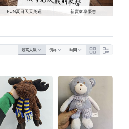
FUN夏日天天免運
新賣家享優惠
最高人氣
價格
時間