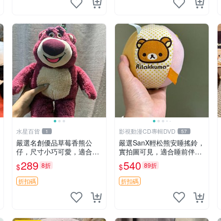
水星百貨
影視動漫CD專輯DVD
1
57
嚴選名創優品草莓香熊公
嚴選SanX輕松熊安睡搖鈴，
仔，尺寸小巧可愛，適合收
實拍圖可見，適合睡前伴
藏賞玩 30cm 玩具 公仔 草
侶， Picks安撫好物 0325
289
540
8折
89折
$
$
莓熊
懸吊 電腦
折扣碼
折扣碼