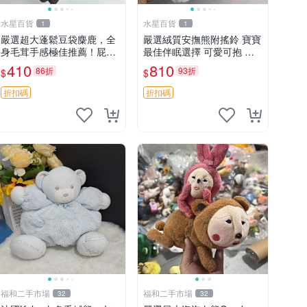
水星百貨
水星百貨
1
1
嚴選超大蓬鬆豆袋麋鹿，全
嚴選絨質安撫熊附搖鈴 寶寶
身毛茸手感極佳推薦！屁股
最佳伴眠選擇 可愛可抱 絨
與四肢填充均勻，適合收藏
毛玩具 安撫熊 嬰兒用
410
810
86折
93折
$
$
與孩童共賞。 麋鹿 豆袋 毛
茸玩具
折扣碼
折扣碼
福和二手市場
福和二手市場
32
32