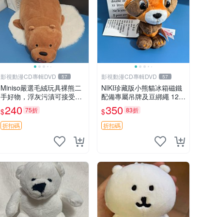
影視動漫CD專輯DVD
影視動漫CD專輯DVD
57
57
Miniso嚴選毛絨玩具裸熊二
NIKI珍藏版小熊貓冰箱磁鐵
手好物，浮灰污漬可接受。
配備專屬吊牌及豆綁繩 12c
請詳閱照片再下單，售出不
m 廢品嚴選 好評推薦 小熊
240
350
75折
83折
$
$
退不換。全新品相收藏推
貓冰箱貼 磁鐵掛件 冰箱飾
薦。 裸熊 毛絨玩具 收藏
品
折扣碼
折扣碼