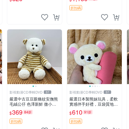
折扣碼
影視動漫CD專輯DVD
影視動漫CD專輯DVD
57
57
嚴選中古豆豆眼條紋安撫熊
嚴選日本製熊妹玩具，柔軟
毛絨公仔 色澤新鮮 微小瑕
實感伴手好禮，豆袋質地手
疵可收藏 中古 安撫熊 條紋
感佳，抱枕小熊 recom 推薦
369
610
84折
91折
$
$
公仔
白色豆袋 玩具
折扣碼
折扣碼