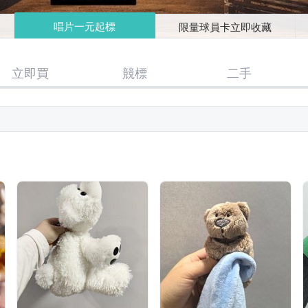
唱片一元起標
限量球員卡立即收藏
立即買
競標
二手