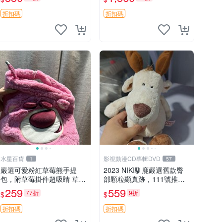
加熱，適合各個年齡層，冷
暖兩用享受抱抱樂趣，不容
折扣碼
折扣碼
錯過嚴選好物 溫暖 冷感
水星百貨
影視動漫CD專輯DVD
1
57
嚴選可愛粉紅草莓熊手提
2023 NIKI馴鹿嚴選舊款臀
包，附草莓掛件超吸睛 草莓
部顆粒顯真跡，111號推薦
熊手提包 草莓掛件 可愛port
珍藏品 馴鹿 舊款 尾巴顆粒
259
559
77折
9折
$
$
unese
折扣碼
折扣碼