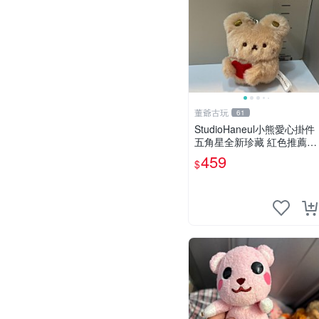
董爺古玩
61
StudioHaneul小熊愛心掛件
五角星全新珍藏 紅色推薦收
藏 玩具掛飾 掛件 新品
459
$