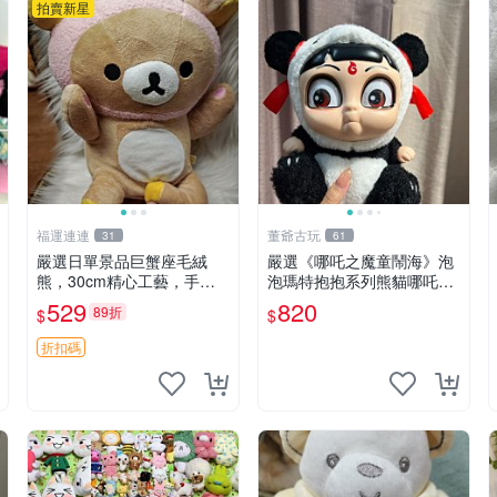
拍賣新星
福運連連
董爺古玩
31
61
嚴選日單景品巨蟹座毛絨
嚴選《哪吒之魔童鬧海》泡
熊，30cm精心工藝，手感
泡瑪特抱抱系列熊貓哪吒搪
軟糯推薦收藏送人 巨蟹座
膠臉毛絨， STATE：如圖顯
529
820
89折
$
$
毛絨玩具 精緻做工
示 哪吒 毛絨公仔 泡泡瑪特
折扣碼