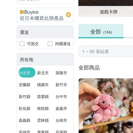
遊戲卡牌
全部
運送
(154)
可面交
跨國運送
1 ~ 60 筆結果
所在地
全部商品
台北市
新北市
基隆市
宜蘭縣
桃園市
新竹市
新竹縣
苗栗縣
台中市
彰化縣
南投縣
嘉義市
嘉義縣
雲林縣
台南市
高雄市
屏東縣
花蓮縣