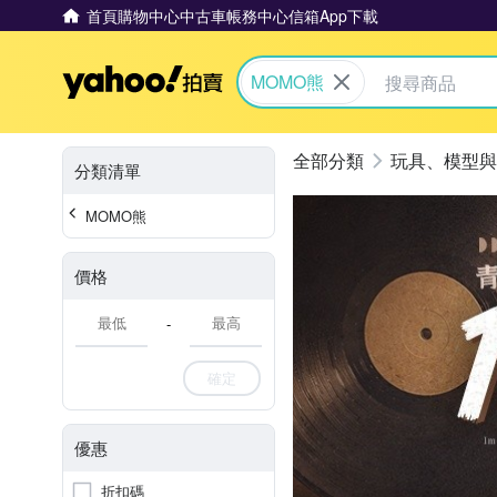
首頁
購物中心
中古車
帳務中心
信箱
App下載
Yahoo拍賣
MOMO熊
玩具、模型與
分類清單
MOMO熊
價格
-
確定
優惠
折扣碼