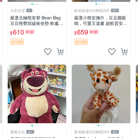
水星百貨
影視動漫CD專輯DVD
1
57
嚴選北極熊形塑 Bean Bag
嚴選小熊安撫巾，豆豆圓眼
豆豆熊臀部緩衝坐墊 軟癟癟
睛，可愛又溫馨 超軟質安撫
舒壓設計 保暖又實用 適合
巾，豆豆設計，哄睡好幫手
610
659
91折
91折
$
$
久坐放松 推薦居家使用 RU
約克豆豆眼安撫巾 數碼豆豆
SS系列 豆豆熊屁屁坐墊 3D
眼
折扣碼
折扣碼
顆粒結構
董爺古玩
影視動漫CD專輯DVD
61
57