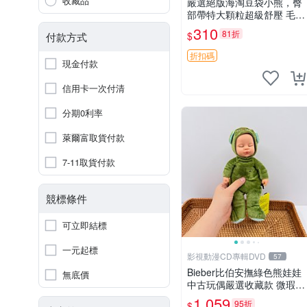
收藏品
嚴選絕版海淘豆袋小熊，臀
部帶特大顆粒超級舒壓 毛毛
摸起來格外順滑適合收藏 10
310
81折
$
付款方式
0%棉質 豆袋枕 豆袋、抱
枕、小熊
折扣碼
現金付款
信用卡一次付清
分期0利率
萊爾富取貨付款
7-11取貨付款
競標條件
可立即結標
一元起標
影視動漫CD專輯DVD
57
Bieber比伯安撫綠色熊娃娃
無底價
中古玩偶嚴選收藏款 微瑕輕
度使用 Bieber綠熊娃娃 中
1,059
95折
$