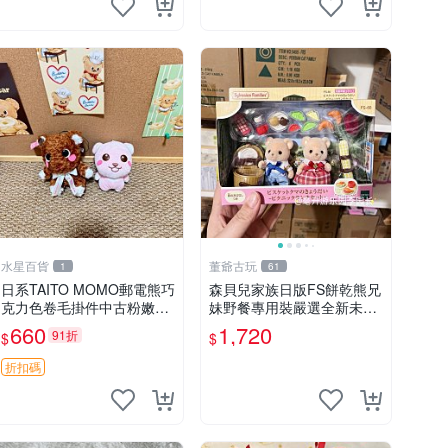
水星百貨
董爺古玩
1
61
日系TAITO MOMO郵電熊巧
森貝兒家族日版FS餅乾熊兄
克力色卷毛掛件中古粉嫩玩
妹野餐專用裝嚴選全新未開
偶微瑕推薦 postpet momo
封，包含兩組大童款紙盒
660
1,720
91折
$
$
郵電熊 中古玩偶
裝，適合收藏與分享。 餅乾
熊兄妹、野餐、收藏
折扣碼