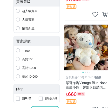
古玩偶 微瑕
賣家等級
折扣碼
超人氣賣家
人氣賣家
拍賣新星
賣家評價
1-100
高於100
高於1,000
高於10,000
影視動漫CD專輯DVD
57
嚴選海淘Vintage Blue Nose
豆袋小熊，臀部與四肢俱
時間
全，坐高11公分，附原盒與
660
91折
$
吊牌收藏。藍鼻子小熊，值
新刊登
即將結標
得擁有 玩具 憶熊
折扣碼