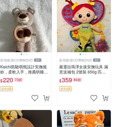
影視動漫CD專輯DVD
影視動漫CD專輯DVD
57
57
Kaichi凱馳萌熊設計安撫搖
嚴選拉瑪澤女孩安撫玩具 滿
鈴，柔軟入手，推薦哄睡好
意送補包 2號裝 650g 匹配
選擇 熊公仔 安撫玩具 喂食
嬰幼童舒壓好伴侶 女孩專用
220
359
73折
84折
$
$
環
安心選擇 安撫玩偶 衝包 玩
具
折扣碼
折扣碼