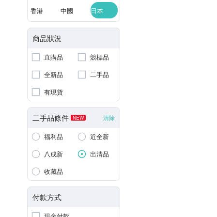
香港
中國
日本
商品狀況
直購品
競標品
全新品
二手品
有現貨
二手品條件
清除
NEW
福利品
近全新
八成新
出清品
收藏品
付款方式
現金付款