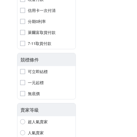
信用卡一次付清
分期0利率
萊爾富取貨付款
7-11取貨付款
競標條件
可立即結標
一元起標
無底價
賣家等級
超人氣賣家
人氣賣家