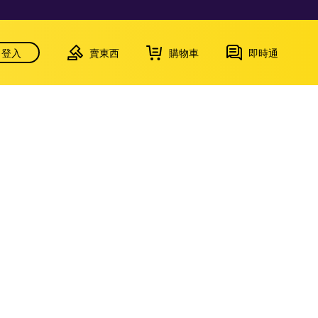
登入
賣東西
購物車
即時通