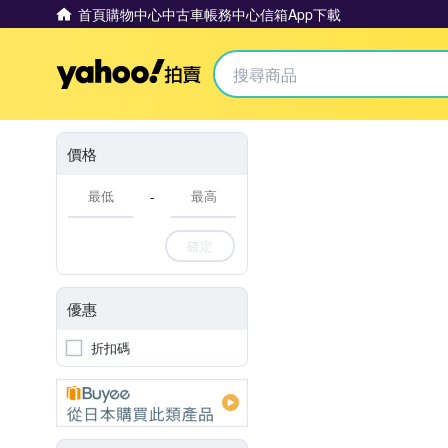
首頁
購物中心
中古車
帳務中心
信箱
App下載
Yahoo拍賣
價格
-
確定
優惠
折扣碼