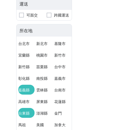
運送
可面交
跨國運送
所在地
台北市
新北市
基隆市
宜蘭縣
桃園市
新竹市
新竹縣
苗栗縣
台中市
彰化縣
南投縣
嘉義市
嘉義縣
雲林縣
台南市
高雄市
屏東縣
花蓮縣
台東縣
澎湖縣
金門
馬祖
美國
加拿大