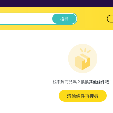
搜尋
找不到商品嗎？換換其他條件吧！
清除條件再搜尋