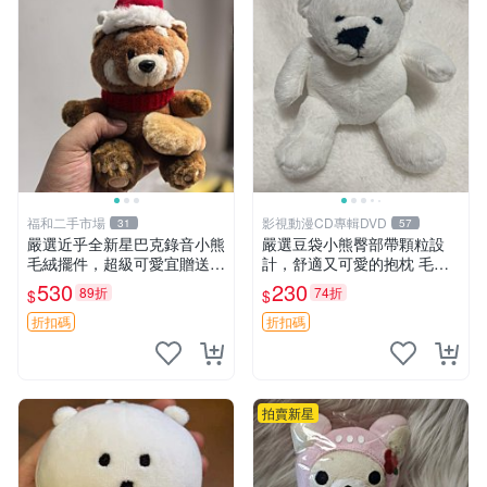
福和二手市場
影視動漫CD專輯DVD
31
57
嚴選近乎全新星巴克錄音小熊
嚴選豆袋小熊臀部帶顆粒設
毛絨擺件，超級可愛宜贈送掛
計，舒適又可愛的抱枕 毛絨
飾 錄音小熊 毛絨擺件 贈品
抱枕、臀部按摩、坐墊
530
230
89折
74折
$
$
折扣碼
折扣碼
拍賣新星