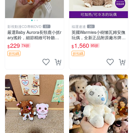
影視動漫CD專輯DVD
福運連連
57
30
嚴選Baby Aurora長頸鹿小抓r
英國Warmies小樹懶瓦姆安撫
ary搖鈴，細節精緻可聆聽清
玩偶，全新正品附原廠吊牌與
脆鈴音 軟萌可愛 定制紀念 金
防塵袋，內藏薰衣草可加熱，
229
1,560
74折
95折
$
$
屬搖鈴 新手媽咪推薦 長頸鹿
適合各個年齡層，冷暖兩用享
抓rary 搖鈴
受抱抱樂趣，不容錯過嚴選好
折扣碼
折扣碼
物 溫暖 冷感