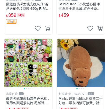
嚴選拉瑪澤女孩安撫玩具 滿
StudioHaneul小熊愛心掛件
意送補包 2號裝 650g 匹配嬰
五角星全新珍藏 紅色推薦收
幼童舒壓好伴侶 女孩專用 安
藏 玩具掛飾 掛件 新品
359
459
84折
$
$
心選擇 安撫玩偶 衝包 玩具
折扣碼
水星百貨
影視動漫CD專輯DVD
1
57
嚴選各式萌趣動漫角色抱枕，
Miniso嚴選毛絨玩具裸熊二手
適用各類場景裝飾 毛絨玩
好物，浮灰污漬可接受。請詳
具、卡通抱枕、趣味玩偶
閱照片再下單，售出不退不