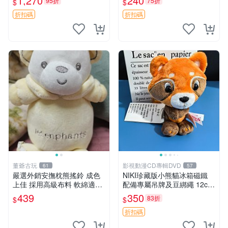
1,270
240
95折
75折
$
$
換。全新品相收藏推薦。 裸
熊 毛絨玩具 收藏
折扣碼
折扣碼
董爺古玩
影視動漫CD專輯DVD
61
57
嚴選外銷安撫枕熊搖鈴 成色
NIKI珍藏版小熊貓冰箱磁鐵
上佳 採用高級布料 軟綿適合
配備專屬吊牌及豆綁繩 12cm
收藏 安心選購 安撫枕 熊玩具
廢品嚴選 好評推薦 小熊貓冰
439
350
83折
$
$
搖鈴
箱貼 磁鐵掛件 冰箱飾品
折扣碼