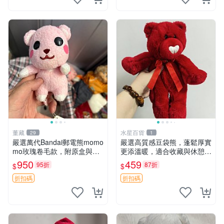
董藏
水星百貨
29
1
嚴選萬代Bandai郵電熊momo
嚴選高質感豆袋熊，蓬鬆厚實
mo玫瑰卷毛款，附原盒與吊
更添溫暖，適合收藏與休憩。
牌，粉嫩可愛入手即柔軟～
前胸填充飽滿，背部亦具優雅
950
459
95折
87折
$
$
玫瑰卷毛 郵電熊 正品
設計。 豆袋熊 保暖 溫柔 蓬
松
折扣碼
折扣碼