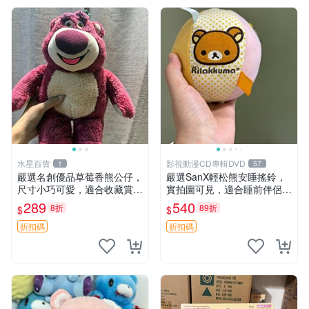
水星百貨
影視動漫CD專輯DVD
1
57
嚴選名創優品草莓香熊公仔，
嚴選SanX輕松熊安睡搖鈴，
尺寸小巧可愛，適合收藏賞玩
實拍圖可見，適合睡前伴侶，
30cm 玩具 公仔 草莓熊
Picks安撫好物 0325 懸吊 電
289
540
8折
89折
$
$
腦
折扣碼
折扣碼