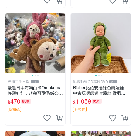
福和二手市場
影視動漫CD專輯DVD
31
57
嚴選日本海淘白熊Omokuma
Bieber比伯安撫綠色熊娃娃
許願娃娃，超萌可愛毛絨公仔
中古玩偶嚴選收藏款 微瑕輕
推薦收藏 白熊 Omokuma 毛
度使用 Bieber綠熊娃娃 中古
470
1,059
88折
95折
$
$
絨玩具 偽裝娃娃 玩具擺飾
玩偶 微瑕
折扣碼
折扣碼