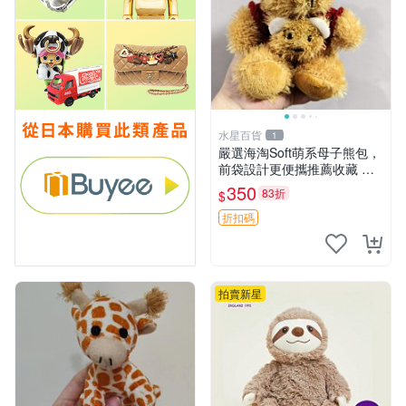
水星百貨
1
嚴選海淘Soft萌系母子熊包，
前袋設計更便攜推薦收藏 母
子熊 軟綿綿 包包
350
83折
$
折扣碼
拍賣新星