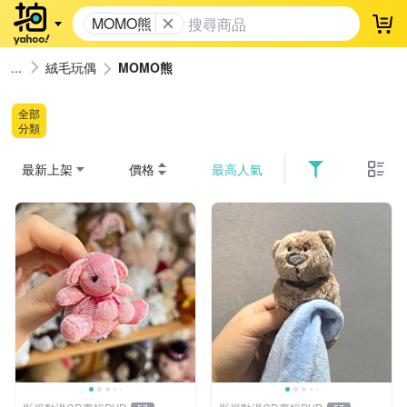
MOMO熊
登
絨毛玩偶
MOMO熊
全部
分類
最新上架
價格
最高人氣