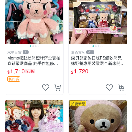
水星百貨
董爺古玩
1
61
Momo熊郵差熊標牌齊全實拍
森貝兒家族日版FS餅乾熊兄
直銷嚴選商品 純手作無修圖
妹野餐專用裝嚴選全新未開
可收藏 郵差熊 Momo熊 標牌
封，包含兩組大童款紙盒裝，
1,710
1,720
95折
$
$
商品
適合收藏與分享。 餅乾熊兄
妹、野餐、收藏
折扣碼
拍賣新星