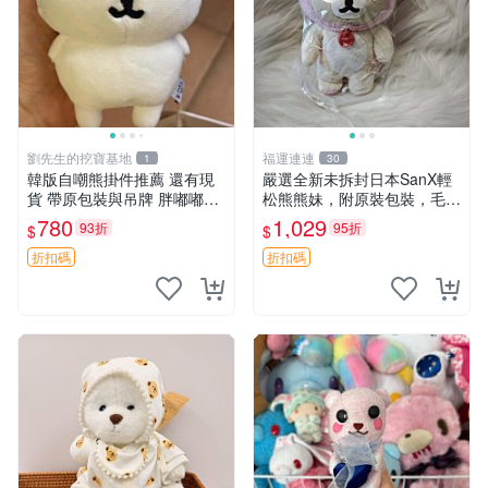
劉先生的挖寶基地
福運連連
1
30
韓版自嘲熊掛件推薦 還有現
嚴選全新未拆封日本SanX輕
貨 帶原包裝與吊牌 胖嘟嘟超
松熊熊妹，附原裝包裝，毛絨
可愛 毛絨手感佳 小熊掛件 自
質地極佳，細膩可愛，推薦收
780
1,029
93折
95折
$
$
嘲抱枕 小熊抱枕
藏兼送禮，適合女性好友或家
人，限量釋出。鬆熊、熊玩
折扣碼
折扣碼
偶、收藏品