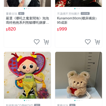
董爺古玩
不議價不另拍圖片
61
1114
嚴選《哪吒之魔童鬧海》泡泡
Kunamom30cm(櫃床橘袋）
瑪特抱抱系列熊貓哪吒搪膠臉
95成新
毛絨， STATE：如圖顯示 哪
820
999
$
$
吒 毛絨公仔 泡泡瑪特
影視動漫CD專輯DVD
董爺古玩
57
61