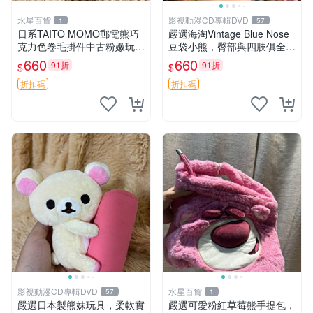
水星百貨
影視動漫CD專輯DVD
1
57
日系TAITO MOMO郵電熊巧
嚴選海淘Vintage Blue Nose
克力色卷毛掛件中古粉嫩玩偶
豆袋小熊，臀部與四肢俱全，
微瑕推薦 postpet momo 郵
坐高11公分，附原盒與吊牌
660
660
91折
91折
$
$
電熊 中古玩偶
收藏。藍鼻子小熊，值得擁有
玩具 憶熊
折扣碼
折扣碼
影視動漫CD專輯DVD
水星百貨
57
1
嚴選日本製熊妹玩具，柔軟實
嚴選可愛粉紅草莓熊手提包，