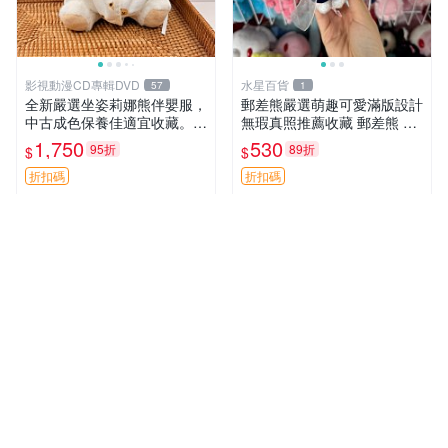
影視動漫CD專輯DVD
水星百貨
57
1
全新嚴選坐姿莉娜熊伴嬰服，
郵差熊嚴選萌趣可愛滿版設計
中古成色保養佳適宜收藏。無
無瑕真照推薦收藏 郵差熊 熊
盒子但品質完好，快速出貨。
抱枕 紅薯啵啵間
1,750
530
95折
89折
$
$
建議入手！ 中古 玩偶 滬漫
折扣碼
折扣碼