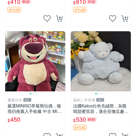
410
810
86折
93折
$
$
共賞。 麋鹿 豆袋 毛茸玩具
折扣碼
折扣碼
董爺古玩
福和二手市場
61
31
嚴選MINISO草莓熊玩偶，微
法國Kaloo白色毛絨熊，灰眼
瑕仍推薦入手收藏 中古 MINI
睛甜蜜笑容，適合安撫逗趣可
SO 草莓熊 玩具 收藏
愛，柔軟面料手感佳。14 白
450
530
89折
$
$
色安撫熊 毛絨玩具 寶寶逗樂
具
折扣碼