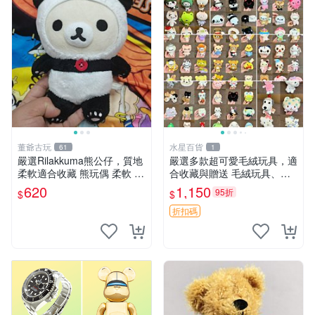
董爺古玩
水星百貨
61
1
嚴選Rilakkuma熊公仔，質地
嚴選多款超可愛毛絨玩具，適
柔軟適合收藏 熊玩偶 柔軟 公
合收藏與贈送 毛絨玩具、抱
仔 收藏
枕、公仔
620
1,150
95折
$
$
折扣碼