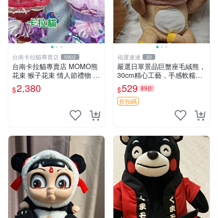
台南卡拉貓專賣店
福運連連
5902
30
台南卡拉貓專賣店 MOMO熊
嚴選日單景品巨蟹座毛絨熊，
花束 猴子花束 情人節禮物 二
30cm精心工藝，手感軟糯推
選一 可繡字 可今天寄明天到
薦收藏送人 巨蟹座 毛絨玩具
2,380
529
89折
$
$
精緻做工
折扣碼