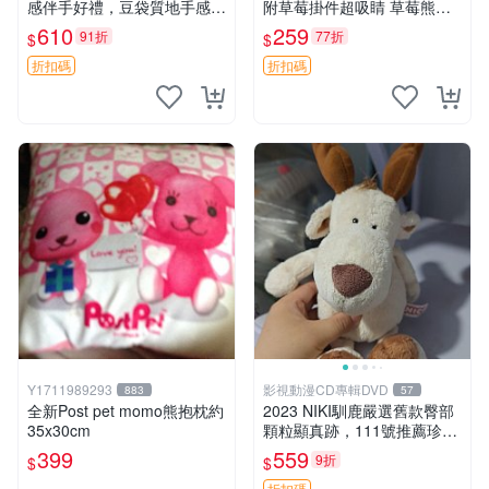
感伴手好禮，豆袋質地手感
附草莓掛件超吸睛 草莓熊手
佳，抱枕小熊 recom 推薦 白
提包 草莓掛件 可愛portunes
610
259
91折
77折
$
$
色豆袋 玩具
e
折扣碼
折扣碼
Y1711989293
影視動漫CD專輯DVD
883
57
全新Post pet momo熊抱枕約
2023 NIKI馴鹿嚴選舊款臀部
35x30cm
顆粒顯真跡，111號推薦珍藏
品 馴鹿 舊款 尾巴顆粒
399
559
9折
$
$
折扣碼