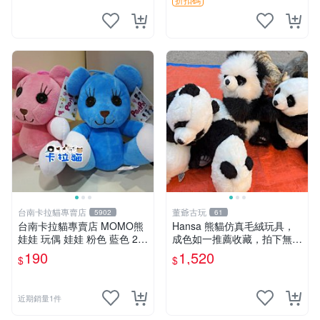
台南卡拉貓專賣店
董爺古玩
5902
61
台南卡拉貓專賣店 MOMO熊
Hansa 熊貓仿真毛絨玩具，
娃娃 玩偶 娃娃 粉色 藍色 2色
成色如一推薦收藏，拍下無疑
分售
心 熊貓 毛絨玩具 收藏
190
1,520
$
$
近期銷量1件