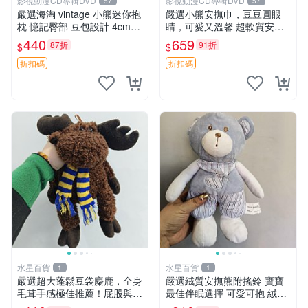
影視動漫CD專輯DVD
影視動漫CD專輯DVD
57
57
嚴選海淘 vintage 小熊迷你抱
嚴選小熊安撫巾，豆豆圓眼
枕 憶記臀部 豆包設計 4cm
睛，可愛又溫馨 超軟質安撫
高 推薦收藏 迷你豆包小熊、
巾，豆豆設計，哄睡好幫手
440
659
87折
91折
$
$
高臀部、豆袋抱枕
約克豆豆眼安撫巾 數碼豆豆
眼
折扣碼
折扣碼
水星百貨
水星百貨
1
1
嚴選超大蓬鬆豆袋麋鹿，全身
嚴選絨質安撫熊附搖鈴 寶寶
毛茸手感極佳推薦！屁股與四
最佳伴眠選擇 可愛可抱 絨毛
肢填充均勻，適合收藏與孩童
玩具 安撫熊 嬰兒用