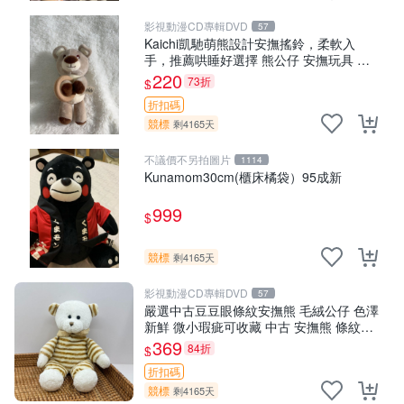
影視動漫CD專輯DVD
57
Kaichi凱馳萌熊設計安撫搖鈴，柔軟入
手，推薦哄睡好選擇 熊公仔 安撫玩具 喂
食環
220
73折
$
折扣碼
競標
剩4165天
不議價不另拍圖片
1114
Kunamom30cm(櫃床橘袋）95成新
999
$
競標
剩4165天
影視動漫CD專輯DVD
57
嚴選中古豆豆眼條紋安撫熊 毛絨公仔 色澤
新鮮 微小瑕疵可收藏 中古 安撫熊 條紋公
仔
369
84折
$
折扣碼
競標
剩4165天