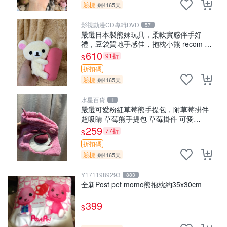
競標
剩4165天
影視動漫CD專輯DVD
57
嚴選日本製熊妹玩具，柔軟實感伴手好
禮，豆袋質地手感佳，抱枕小熊 recom 推
薦 白色豆袋 玩具
610
91折
$
折扣碼
競標
剩4165天
水星百貨
1
嚴選可愛粉紅草莓熊手提包，附草莓掛件
超吸睛 草莓熊手提包 草莓掛件 可愛
portunese
259
77折
$
折扣碼
競標
剩4165天
Y1711989293
883
全新Post pet momo熊抱枕約35x30cm
399
$