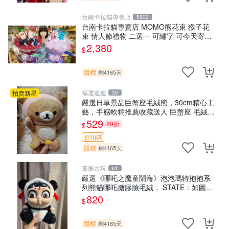
台南卡拉貓專賣店
5902
台南卡拉貓專賣店 MOMO熊花束 猴子花
束 情人節禮物 二選一 可繡字 可今天寄明
天到
2,380
$
競標
剩4165天
福運連連
拍賣新星
30
嚴選日單景品巨蟹座毛絨熊，30cm精心工
藝，手感軟糯推薦收藏送人 巨蟹座 毛絨玩
具 精緻做工
529
89折
$
折扣碼
競標
剩4165天
董爺古玩
61
嚴選《哪吒之魔童鬧海》泡泡瑪特抱抱系
列熊貓哪吒搪膠臉毛絨， STATE：如圖顯
示 哪吒 毛絨公仔 泡泡瑪特
820
$
競標
剩4165天