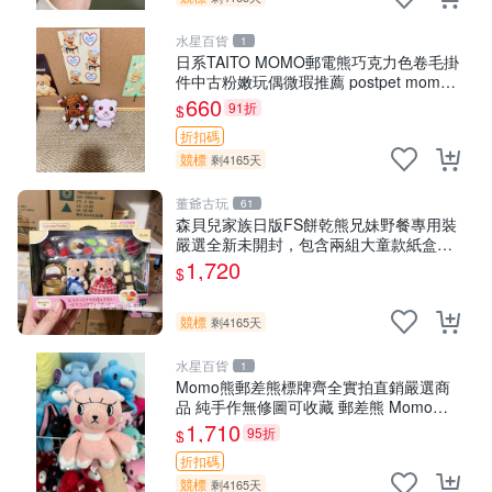
水星百貨
1
日系TAITO MOMO郵電熊巧克力色卷毛掛
件中古粉嫩玩偶微瑕推薦 postpet momo
郵電熊 中古玩偶
660
91折
$
折扣碼
競標
剩4165天
董爺古玩
61
森貝兒家族日版FS餅乾熊兄妹野餐專用裝
嚴選全新未開封，包含兩組大童款紙盒
裝，適合收藏與分享。 餅乾熊兄妹、野
1,720
$
餐、收藏
競標
剩4165天
水星百貨
1
Momo熊郵差熊標牌齊全實拍直銷嚴選商
品 純手作無修圖可收藏 郵差熊 Momo熊
標牌 商品
1,710
95折
$
折扣碼
競標
剩4165天