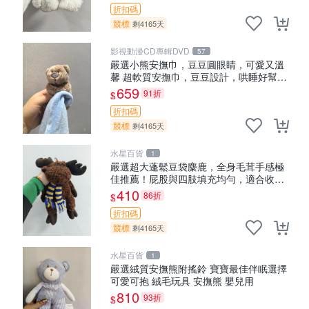
折扣碼
競標
剩4165天
影視動漫CD專輯DVD
57
嚴選小熊安撫巾，豆豆圓眼睛，可愛又溫
馨 超軟質安撫巾，豆豆設計，哄睡好幫手
約克豆豆眼安撫巾 數碼豆豆眼
659
91折
$
折扣碼
競標
剩4165天
水星百貨
1
嚴選超大蓬鬆豆袋麋鹿，全身毛茸手感極
佳推薦！屁股與四肢填充均勻，適合收藏
與孩童共賞。 麋鹿 豆袋 毛茸玩具
410
86折
$
折扣碼
競標
剩4165天
水星百貨
1
嚴選絨質安撫熊附搖鈴 寶寶最佳伴眠選擇
可愛可抱 絨毛玩具 安撫熊 嬰兒用
810
93折
$