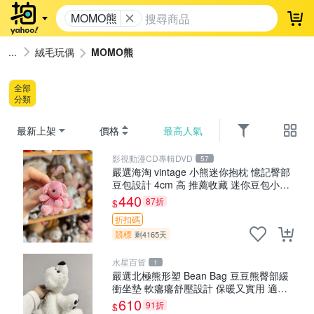
MOMO熊
登
絨毛玩偶
MOMO熊
全部
分類
最新上架
價格
最高人氣
影視動漫CD專輯DVD
57
嚴選海淘 vintage 小熊迷你抱枕 憶記臀部
豆包設計 4cm 高 推薦收藏 迷你豆包小
熊、高臀部、豆袋抱枕
440
87折
$
折扣碼
競標
剩4165天
水星百貨
1
嚴選北極熊形塑 Bean Bag 豆豆熊臀部緩
衝坐墊 軟癟癟舒壓設計 保暖又實用 適合
久坐放松 推薦居家使用 RUSS系列 豆豆熊
610
91折
$
屁屁坐墊 3D顆粒結構