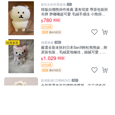
劉先生的挖寶基地
1
韓版自嘲熊掛件推薦 還有現貨 帶原包裝與
吊牌 胖嘟嘟超可愛 毛絨手感佳 小熊掛件
自嘲抱枕 小熊抱枕
780
93折
$
折扣碼
競標
剩4165天
福運連連
拍賣新星
30
嚴選全新未拆封日本SanX輕松熊熊妹，附
原裝包裝，毛絨質地極佳，細膩可愛，推
薦收藏兼送禮，適合女性好友或家人，限
1,029
95折
$
量釋出。鬆熊、熊玩偶、收藏品
折扣碼
競標
剩4165天
影視動漫CD專輯DVD
57
全新嚴選坐姿莉娜熊伴嬰服，中古成色保
養佳適宜收藏。無盒子但品質完好，快速
出貨。建議入手！ 中古 玩偶 滬漫
1,750
95折
$
折扣碼
競標
剩4165天