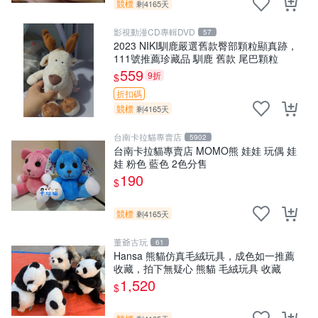
競標
剩4165天
影視動漫CD專輯DVD
57
2023 NIKI馴鹿嚴選舊款臀部顆粒顯真跡，
111號推薦珍藏品 馴鹿 舊款 尾巴顆粒
559
9折
$
折扣碼
競標
剩4165天
台南卡拉貓專賣店
5902
台南卡拉貓專賣店 MOMO熊 娃娃 玩偶 娃
娃 粉色 藍色 2色分售
190
$
競標
剩4165天
董爺古玩
61
Hansa 熊貓仿真毛絨玩具，成色如一推薦
收藏，拍下無疑心 熊貓 毛絨玩具 收藏
1,520
$