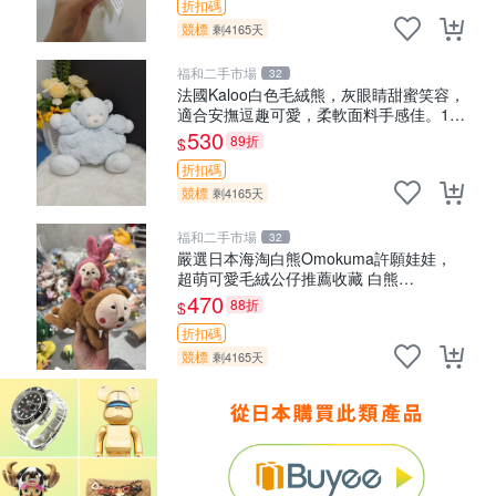
折扣碼
競標
剩4165天
福和二手市場
32
法國Kaloo白色毛絨熊，灰眼睛甜蜜笑容，
適合安撫逗趣可愛，柔軟面料手感佳。14
白色安撫熊 毛絨玩具 寶寶逗樂具
530
89折
$
折扣碼
競標
剩4165天
福和二手市場
32
嚴選日本海淘白熊Omokuma許願娃娃，
超萌可愛毛絨公仔推薦收藏 白熊
Omokuma 毛絨玩具 偽裝娃娃 玩具擺飾
470
88折
$
折扣碼
競標
剩4165天