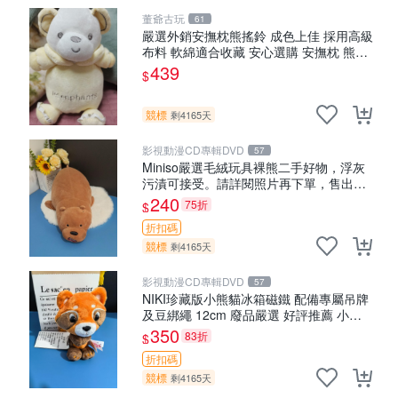
董爺古玩
61
嚴選外銷安撫枕熊搖鈴 成色上佳 採用高級
布料 軟綿適合收藏 安心選購 安撫枕 熊玩
具 搖鈴
439
$
競標
剩4165天
影視動漫CD專輯DVD
57
Miniso嚴選毛絨玩具裸熊二手好物，浮灰
污漬可接受。請詳閱照片再下單，售出不
退不換。全新品相收藏推薦。 裸熊 毛絨玩
240
75折
$
具 收藏
折扣碼
競標
剩4165天
影視動漫CD專輯DVD
57
NIKI珍藏版小熊貓冰箱磁鐵 配備專屬吊牌
及豆綁繩 12cm 廢品嚴選 好評推薦 小熊
貓冰箱貼 磁鐵掛件 冰箱飾品
350
83折
$
折扣碼
競標
剩4165天