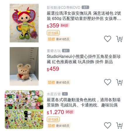
影視動漫CD專輯DVD
57
嚴選拉瑪澤女孩安撫玩具 滿意送補包 2號
裝 650g 匹配嬰幼童舒壓好伴侶 女孩專用
安心選擇 安撫玩偶 衝包 玩具
359
84折
$
折扣碼
競標
剩4165天
董爺古玩
61
StudioHaneul小熊愛心掛件五角星全新珍
藏 紅色推薦收藏 玩具掛飾 掛件 新品
459
$
競標
剩4165天
水星百貨
1
嚴選各式萌趣動漫角色抱枕，適用各類場
景裝飾 毛絨玩具、卡通抱枕、趣味玩偶
1,270
95折
$
折扣碼
競標
剩4165天