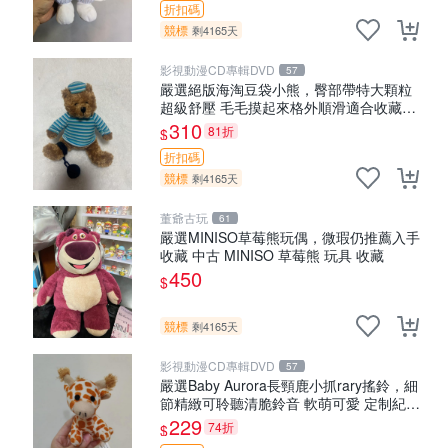
折扣碼
競標
剩4165天
影視動漫CD專輯DVD
57
嚴選絕版海淘豆袋小熊，臀部帶特大顆粒
超級舒壓 毛毛摸起來格外順滑適合收藏
100%棉質 豆袋枕 豆袋、抱枕、小熊
310
81折
$
折扣碼
競標
剩4165天
董爺古玩
61
嚴選MINISO草莓熊玩偶，微瑕仍推薦入手
收藏 中古 MINISO 草莓熊 玩具 收藏
450
$
競標
剩4165天
影視動漫CD專輯DVD
57
嚴選Baby Aurora長頸鹿小抓rary搖鈴，細
節精緻可聆聽清脆鈴音 軟萌可愛 定制紀念
金屬搖鈴 新手媽咪推薦 長頸鹿 抓rary 搖
229
74折
$
鈴