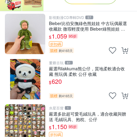
影視動漫CD專輯DVD
57
Bieber比伯安撫綠色熊娃娃 中古玩偶嚴選
收藏款 微瑕輕度使用 Bieber綠熊娃娃 中
古玩偶 微瑕
1,059
95折
$
折扣碼
競標
剩4165天
董爺古玩
61
嚴選Rilakkuma熊公仔，質地柔軟適合收
藏 熊玩偶 柔軟 公仔 收藏
620
$
競標
剩4165天
水星百貨
1
嚴選多款超可愛毛絨玩具，適合收藏與贈
送 毛絨玩具、抱枕、公仔
1,150
95折
$
折扣碼