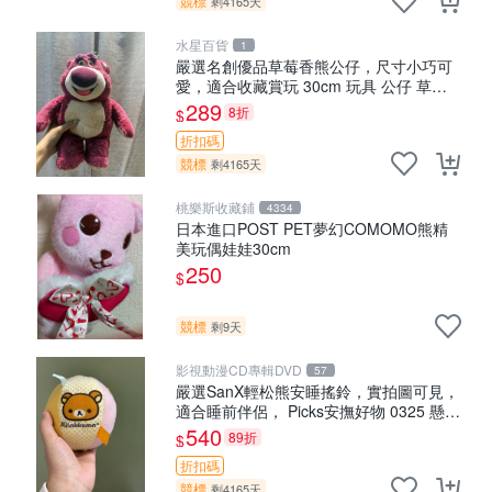
競標
剩4165天
水星百貨
1
嚴選名創優品草莓香熊公仔，尺寸小巧可
愛，適合收藏賞玩 30cm 玩具 公仔 草莓
熊
289
8折
$
折扣碼
競標
剩4165天
桃樂斯收藏鋪
4334
日本進口POST PET夢幻COMOMO熊精
美玩偶娃娃30cm
250
$
競標
剩9天
影視動漫CD專輯DVD
57
嚴選SanX輕松熊安睡搖鈴，實拍圖可見，
適合睡前伴侶， Picks安撫好物 0325 懸吊
電腦
540
89折
$
折扣碼
競標
剩4165天