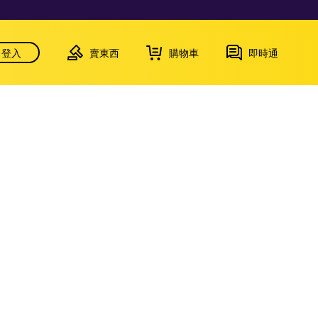
登入
賣東西
購物車
即時通