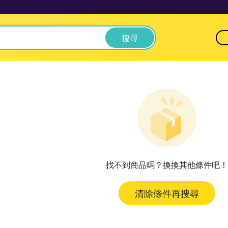
搜尋
找不到商品嗎？換換其他條件吧！
清除條件再搜尋