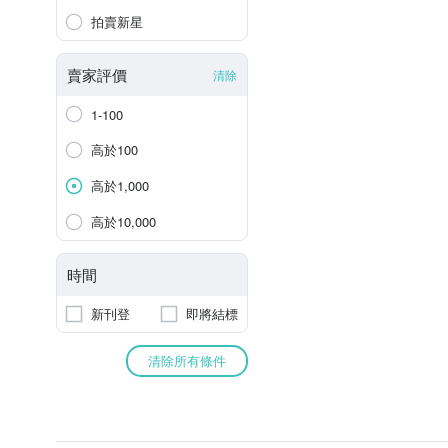
拍賣新星
賣家評價
清除
1-100
高於100
高於1,000
高於10,000
時間
新刊登
即將結標
清除所有條件