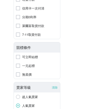
信用卡一次付清
分期0利率
萊爾富取貨付款
7-11取貨付款
競標條件
可立即結標
一元起標
無底價
賣家等級
清除
超人氣賣家
人氣賣家