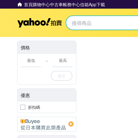
首頁
購物中心
中古車
帳務中心
信箱
App下載
Yahoo拍賣
價格
-
確定
優惠
折扣碼