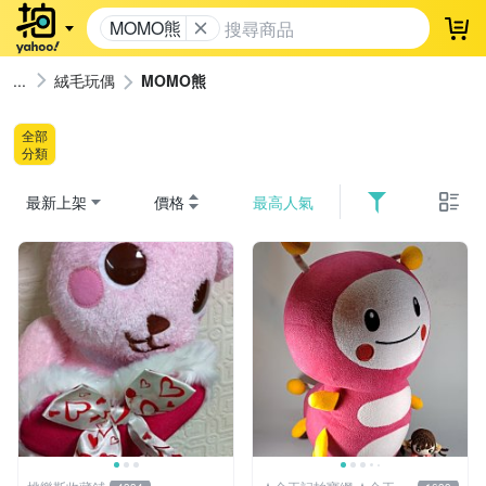
MOMO熊
登
絨毛玩偶
MOMO熊
全部
分類
最新上架
價格
最高人氣