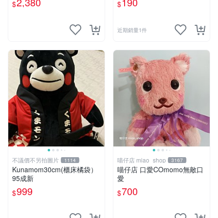
2,380
190
$
$
近期銷量1件
不議價不另拍圖片
喵仔店 miao_shop
1114
3167
Kunamom30cm(櫃床橘袋）
喵仔店 口愛COmomo無敵口
95成新
愛
999
700
$
$