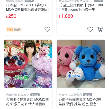
桃樂斯收藏鋪
★金王記拍寶網 ★金王記
4334
1639
拍寶趣
日本進口POST PET夢幻CO
【 金王記拍寶網 】(學4) C80
MOMO熊精美玩偶娃娃30cm
4 早期momo毛毛蟲一隻
250
1,880
$
$
競標
剩6天
台南卡拉貓專賣店
台南卡拉貓專賣店
5902
5902
台南卡拉貓專賣店 MOMO熊
台南卡拉貓專賣店 MOMO熊
花束 猴子花束 情人節禮物 二
娃娃 玩偶 娃娃 粉色 藍色 2色
選一 可繡字 可今天寄明天到
分售