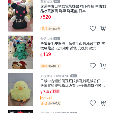
董爺古玩
61
嚴選中古日單郵電熊郵票 拍下即拍 中古郵
品收藏推薦 郵票 郵電熊 日本
520
$
競標
剩4163天
董爺古玩
61
嚴選卷毛安撫熊，仿舊毛巾質地超可愛 剪
標珍藏品 老式毛巾質地 安撫熊 款式
469
$
競標
剩4163天
影視動漫CD專輯DVD
57
日版中古輕松熊豆豆眼鼻孔雞毛絨公仔，
嚴選實拍即視粉絲必買 公仔紙箱氣泡膜精
心包裝快速發貨 輕松熊 公仔 雞毛絨
345
83折
$
折扣碼
競標
剩4163天