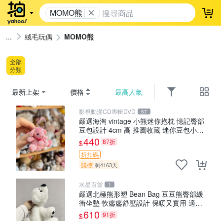
MOMO熊
登
絨毛玩偶
MOMO熊
全部
分類
最新上架
價格
最高人氣
影視動漫CD專輯DVD
57
嚴選海淘 vintage 小熊迷你抱枕 憶記臀部
豆包設計 4cm 高 推薦收藏 迷你豆包小
熊、高臀部、豆袋抱枕
440
87折
$
折扣碼
競標
剩4163天
水星百貨
1
嚴選北極熊形塑 Bean Bag 豆豆熊臀部緩
衝坐墊 軟癟癟舒壓設計 保暖又實用 適合
久坐放松 推薦居家使用 RUSS系列 豆豆熊
610
91折
$
屁屁坐墊 3D顆粒結構