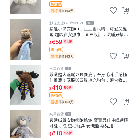
折扣碼
競標
剩4163天
影視動漫CD專輯DVD
57
嚴選小熊安撫巾，豆豆圓眼睛，可愛又溫
馨 超軟質安撫巾，豆豆設計，哄睡好幫手
約克豆豆眼安撫巾 數碼豆豆眼
659
91折
$
折扣碼
競標
剩4163天
水星百貨
1
嚴選超大蓬鬆豆袋麋鹿，全身毛茸手感極
佳推薦！屁股與四肢填充均勻，適合收藏
與孩童共賞。 麋鹿 豆袋 毛茸玩具
410
86折
$
折扣碼
競標
剩4163天
水星百貨
1
嚴選絨質安撫熊附搖鈴 寶寶最佳伴眠選擇
可愛可抱 絨毛玩具 安撫熊 嬰兒用
810
93折
$