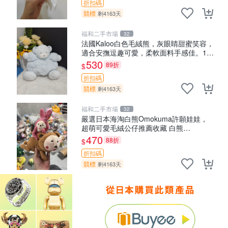
折扣碼
競標
剩4163天
福和二手市場
32
法國Kaloo白色毛絨熊，灰眼睛甜蜜笑容，
適合安撫逗趣可愛，柔軟面料手感佳。14
白色安撫熊 毛絨玩具 寶寶逗樂具
530
89折
$
折扣碼
競標
剩4163天
福和二手市場
32
嚴選日本海淘白熊Omokuma許願娃娃，
超萌可愛毛絨公仔推薦收藏 白熊
Omokuma 毛絨玩具 偽裝娃娃 玩具擺飾
470
88折
$
折扣碼
競標
剩4163天