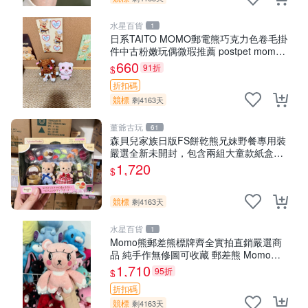
水星百貨
1
日系TAITO MOMO郵電熊巧克力色卷毛掛
件中古粉嫩玩偶微瑕推薦 postpet momo
郵電熊 中古玩偶
660
91折
$
折扣碼
競標
剩4163天
董爺古玩
61
森貝兒家族日版FS餅乾熊兄妹野餐專用裝
嚴選全新未開封，包含兩組大童款紙盒
裝，適合收藏與分享。 餅乾熊兄妹、野
1,720
$
餐、收藏
競標
剩4163天
水星百貨
1
Momo熊郵差熊標牌齊全實拍直銷嚴選商
品 純手作無修圖可收藏 郵差熊 Momo熊
標牌 商品
1,710
95折
$
折扣碼
競標
剩4163天