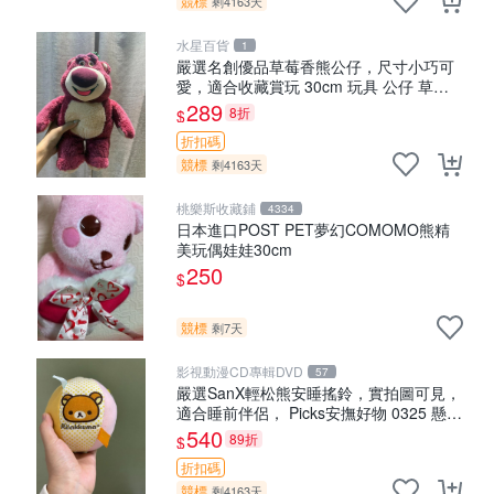
競標
剩4163天
水星百貨
1
嚴選名創優品草莓香熊公仔，尺寸小巧可
愛，適合收藏賞玩 30cm 玩具 公仔 草莓
熊
289
8折
$
折扣碼
競標
剩4163天
桃樂斯收藏鋪
4334
日本進口POST PET夢幻COMOMO熊精
美玩偶娃娃30cm
250
$
競標
剩7天
影視動漫CD專輯DVD
57
嚴選SanX輕松熊安睡搖鈴，實拍圖可見，
適合睡前伴侶， Picks安撫好物 0325 懸吊
電腦
540
89折
$
折扣碼
競標
剩4163天