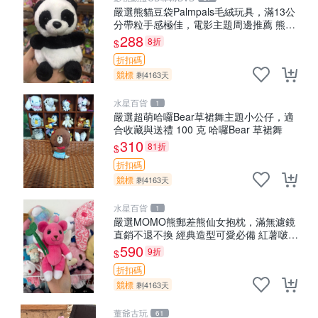
嚴選熊貓豆袋Palmpals毛絨玩具，滿13公
分帶粒手感極佳，電影主題周邊推薦 熊貓
Palmpals 毛絨玩具 豆袋 劇場版周邊
288
8折
$
折扣碼
競標
剩4163天
水星百貨
1
嚴選超萌哈囉Bear草裙舞主題小公仔，適
合收藏與送禮 100 克 哈囉Bear 草裙舞
310
81折
$
折扣碼
競標
剩4163天
水星百貨
1
嚴選MOMO熊郵差熊仙女抱枕，滿無濾鏡
直銷不退不換 經典造型可愛必備 紅薯啵啵
間抱枕 抱枕 時尚
590
9折
$
折扣碼
競標
剩4163天
董爺古玩
61