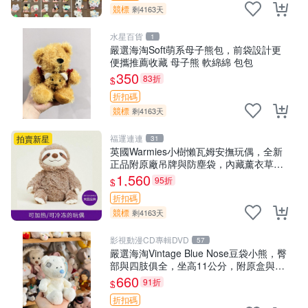
競標
剩4163天
水星百貨
1
嚴選海淘Soft萌系母子熊包，前袋設計更
便攜推薦收藏 母子熊 軟綿綿 包包
350
83折
$
折扣碼
競標
剩4163天
福運連連
拍賣新星
31
英國Warmies小樹懶瓦姆安撫玩偶，全新
正品附原廠吊牌與防塵袋，內藏薰衣草可
加熱，適合各個年齡層，冷暖兩用享受抱
1,560
95折
$
抱樂趣，不容錯過嚴選好物 溫暖 冷感
折扣碼
競標
剩4163天
影視動漫CD專輯DVD
57
嚴選海淘Vintage Blue Nose豆袋小熊，臀
部與四肢俱全，坐高11公分，附原盒與吊
牌收藏。藍鼻子小熊，值得擁有 玩具 憶熊
660
91折
$
折扣碼