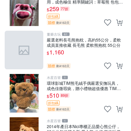
用，成色極佳 精準關鍵詞：草莓熊 包包
毛絨
259
77折
$
折扣碼
競標
剩4163天
董爺古玩
61
嚴選老料長毛熊抱枕，高約55公分，柔軟
成員直推收藏 長毛熊 柔軟熊抱枕 55公分
1,160
$
競標
剩4163天
水星百貨
1
環球影城TIM熊毛絨手偶嚴選安撫玩具，
成色佳微瑕疵，贈小禮物超值優惠 TIM熊
毛絨手偶 安撫 toy 嚴選
510
89折
$
折扣碼
競標
剩4163天
水星百貨
1
2014年產日本Nici專櫃正品愛心熊公仔，