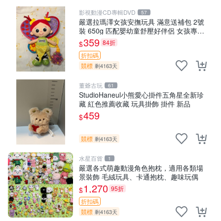
影視動漫CD專輯DVD
57
嚴選拉瑪澤女孩安撫玩具 滿意送補包 2號
裝 650g 匹配嬰幼童舒壓好伴侶 女孩專用
安心選擇 安撫玩偶 衝包 玩具
359
84折
$
折扣碼
競標
剩4163天
董爺古玩
61
StudioHaneul小熊愛心掛件五角星全新珍
藏 紅色推薦收藏 玩具掛飾 掛件 新品
459
$
競標
剩4163天
水星百貨
1
嚴選各式萌趣動漫角色抱枕，適用各類場
景裝飾 毛絨玩具、卡通抱枕、趣味玩偶
1,270
95折
$
折扣碼
競標
剩4163天