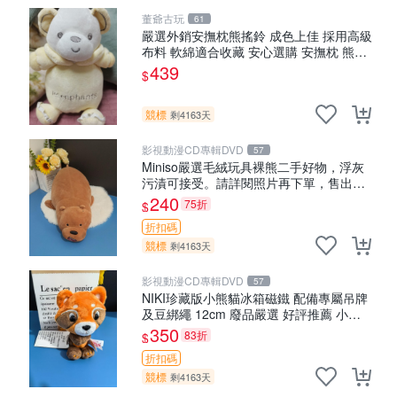
董爺古玩
61
嚴選外銷安撫枕熊搖鈴 成色上佳 採用高級
布料 軟綿適合收藏 安心選購 安撫枕 熊玩
具 搖鈴
439
$
競標
剩4163天
影視動漫CD專輯DVD
57
Miniso嚴選毛絨玩具裸熊二手好物，浮灰
污漬可接受。請詳閱照片再下單，售出不
退不換。全新品相收藏推薦。 裸熊 毛絨玩
240
75折
$
具 收藏
折扣碼
競標
剩4163天
影視動漫CD專輯DVD
57
NIKI珍藏版小熊貓冰箱磁鐵 配備專屬吊牌
及豆綁繩 12cm 廢品嚴選 好評推薦 小熊
貓冰箱貼 磁鐵掛件 冰箱飾品
350
83折
$
折扣碼
競標
剩4163天