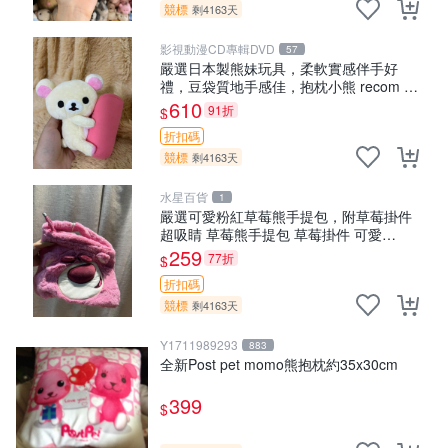
競標
剩4163天
影視動漫CD專輯DVD
57
嚴選日本製熊妹玩具，柔軟實感伴手好
禮，豆袋質地手感佳，抱枕小熊 recom 推
薦 白色豆袋 玩具
610
91折
$
折扣碼
競標
剩4163天
水星百貨
1
嚴選可愛粉紅草莓熊手提包，附草莓掛件
超吸睛 草莓熊手提包 草莓掛件 可愛
portunese
259
77折
$
折扣碼
競標
剩4163天
Y1711989293
883
全新Post pet momo熊抱枕約35x30cm
399
$