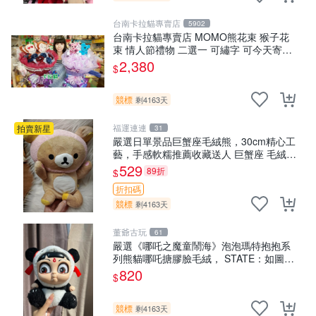
台南卡拉貓專賣店
5902
台南卡拉貓專賣店 MOMO熊花束 猴子花
束 情人節禮物 二選一 可繡字 可今天寄明
天到
2,380
$
競標
剩4163天
福運連連
拍賣新星
31
嚴選日單景品巨蟹座毛絨熊，30cm精心工
藝，手感軟糯推薦收藏送人 巨蟹座 毛絨玩
具 精緻做工
529
89折
$
折扣碼
競標
剩4163天
董爺古玩
61
嚴選《哪吒之魔童鬧海》泡泡瑪特抱抱系
列熊貓哪吒搪膠臉毛絨， STATE：如圖顯
示 哪吒 毛絨公仔 泡泡瑪特
820
$
競標
剩4163天