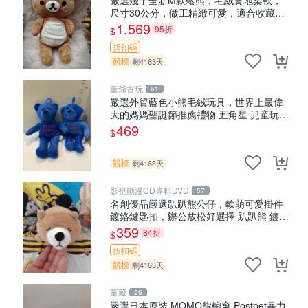
尺寸30公分，做工精緻可愛，適合收藏或
贈送親友。中古使用痕跡，手感依然優
1,569
95折
$
良。 鬆熊 嬰熊 毛玩偶
折扣碼
競標
剩4163天
董爺古玩
61
嚴選外貿藍色小熊毛絨玩具，世界上最偉
大的媽媽聖誕節推薦禮物 五角星 兒童玩具
母親節
469
$
競標
剩4163天
影視動漫CD專輯DVD
57
名創優品嚴選趴趴熊公仔，軟萌可愛掛件
鍍鉻鍵匙扣，辦公放松好選擇 趴趴熊 鍍鉻
鍵匙扣 萬用掛件
359
84折
$
折扣碼
競標
剩4163天
董藏
29
嚴選日本原裝 MOMO熊櫥窗 Postpet暴力