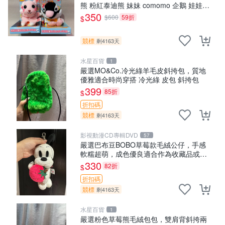
熊 粉紅泰迪熊 妹妹 comomo 企鵝 娃娃
布偶 手指頭 娃娃
350
$600
59折
$
競標
剩4163天
水星百貨
1
嚴選MO&Co.冷光綠羊毛皮斜挎包，質地
優雅適合時尚穿搭 冷光綠 皮包 斜挎包
399
85折
$
折扣碼
競標
剩4163天
影視動漫CD專輯DVD
57
嚴選巴布豆BOBO草莓款毛絨公仔，手感
軟糯超萌，成色優良適合作為收藏品或包
包配飾。可視頻確認詳情。 巴布豆 BOBO
330
82折
$
草莓 毛絨公仔 收藏 包配飾
折扣碼
競標
剩4163天
水星百貨
1
嚴選粉色草莓熊毛絨包包，雙肩背斜挎兩