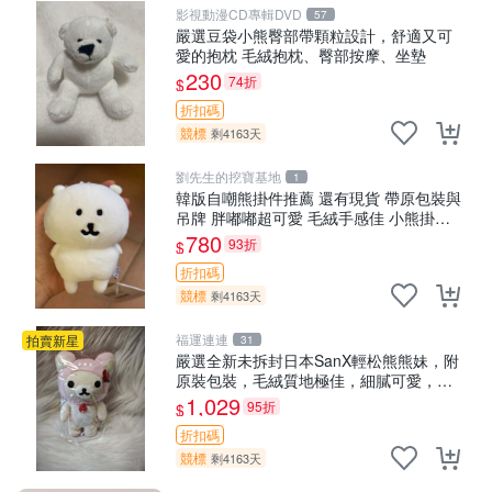
影視動漫CD專輯DVD
57
嚴選豆袋小熊臀部帶顆粒設計，舒適又可
愛的抱枕 毛絨抱枕、臀部按摩、坐墊
230
74折
$
折扣碼
競標
剩4163天
劉先生的挖寶基地
1
韓版自嘲熊掛件推薦 還有現貨 帶原包裝與
吊牌 胖嘟嘟超可愛 毛絨手感佳 小熊掛件
自嘲抱枕 小熊抱枕
780
93折
$
折扣碼
競標
剩4163天
福運連連
拍賣新星
31
嚴選全新未拆封日本SanX輕松熊熊妹，附
原裝包裝，毛絨質地極佳，細膩可愛，推
薦收藏兼送禮，適合女性好友或家人，限
1,029
95折
$
量釋出。鬆熊、熊玩偶、收藏品
折扣碼
競標
剩4163天