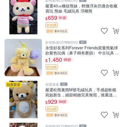
影視動漫CD專輯DVD
57
嚴選40㎝條紋熊妹，輕微浮灰仍適合收藏
賞玩 熊妹 毛絨玩具 浮雕熊
659
91折
$
折扣碼
競標
剩4163天
影視動漫CD專輯DVD
57
永恆好友系列Forever Friends賀曼熊氣球
款紫色玩偶（鼻子稍有磨損） 中古玩具 氣
球熊 玩偶
1,450
95折
$
折扣碼
競標
剩4163天
福運連連
拍賣新星
31
嚴選松熊素熊M號毛絨玩具，手感超軟糯
宛如新生，細節精緻完美無瑕，推薦送禮
或珍藏，中古狀態保養得宜。 松熊 素熊
929
94折
$
毛絨doll
折扣碼
競標
剩4163天
影視動漫CD專輯DVD
57