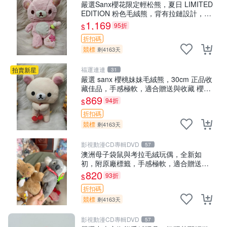
嚴選Sanx櫻花限定輕松熊，夏日 LIMITED
EDITION 粉色毛絨熊，背有拉鏈設計，肚
內填充豆袋，精致工藝呈現，狀態如新，
1,169
95折
$
適合收藏與送人 櫻花、
折扣碼
競標
剩4163天
福運連連
拍賣新星
31
嚴選 sanx 櫻桃妹妹毛絨熊，30cm 正品收
藏佳品，手感極軟，適合贈送與收藏 櫻桃
妹妹、sanx、毛絨熊
869
94折
$
折扣碼
競標
剩4163天
影視動漫CD專輯DVD
57
澳洲母子袋鼠與考拉毛絨玩偶，全新如
初，附原廠標籤，手感極軟，適合贈送親
朋好友。袋鼠與考拉正版，精緻尺寸，適
820
93折
$
合作為收藏或家飾擺設，增添暖意。 母
折扣碼
子、袋鼠、
競標
剩4163天
影視動漫CD專輯DVD
57