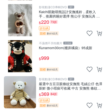
影視動漫CD專輯DVD
57
Kaichi凱馳萌熊設計安撫搖鈴，柔軟入
手，推薦哄睡好選擇 熊公仔 安撫玩具 喂
食環
220
73折
$
折扣碼
競標
剩4163天
不議價不另拍圖片
1114
Kunamom30cm(櫃床橘袋）95成新
999
$
競標
剩4163天
影視動漫CD專輯DVD
57
嚴選中古豆豆眼條紋安撫熊 毛絨公仔 色澤
新鮮 微小瑕疵可收藏 中古 安撫熊 條紋公
仔
369
84折
$
折扣碼
競標
剩4163天