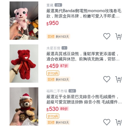
董藏
29
嚴選萬代Bandai郵電熊momomo玫瑰卷毛
款，附原盒與吊牌，粉嫩可愛入手即柔軟
～ 玫瑰卷毛 郵電熊 正品
950
$
競標
剩4163天
水星百貨
1
嚴選高質感豆袋熊，蓬鬆厚實更添溫暖，
適合收藏與休憩。前胸填充飽滿，背部亦
具優雅設計。 豆袋熊 保暖 溫柔 蓬松
459
87折
$
折扣碼
競標
剩4163天
福和二手市場
32
嚴選近乎全新星巴克錄音小熊毛絨擺件，
超級可愛宜贈送掛飾 錄音小熊 毛絨擺件
贈品
530
89折
$
折扣碼
競標
剩4163天