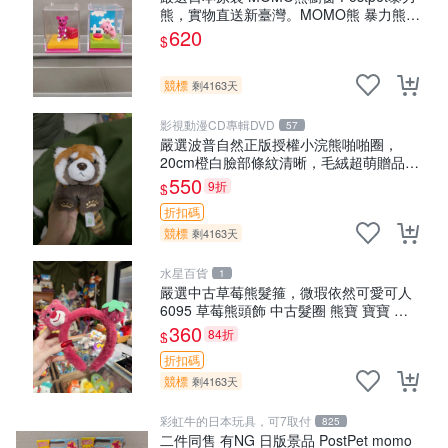
熊，實物直送新臺灣。MOMO熊 暴力熊
熊貓櫥窗
620
$
競標
剩4163天
影視動漫CD專輯DVD
57
嚴選波普自然正版授權小浣熊啪啪圈，
20cm橙白臉部條紋清晰，毛絨超萌贈品推
薦。 小浣熊 波普 圈環
550
9折
$
折扣碼
競標
剩4163天
水星百貨
1
嚴選中古草莓熊髮箍，微瑕依然可愛可人
6095 草莓熊頭飾 中古髮圈 熊寶 寶寶 娃
娃熊髮箍 中古收藏 玩具髮夾
360
84折
$
折扣碼
競標
剩4163天
彩虹牛的日本玩具，可7取付
825
二件同售 有NG 日版景品 PostPet momo