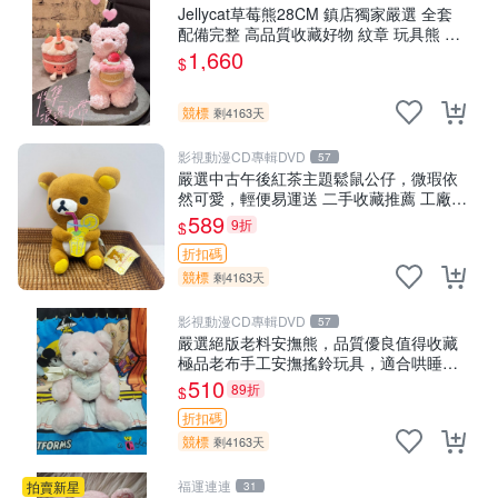
Jellycat草莓熊28CM 鎮店獨家嚴選 全套
配備完整 高品質收藏好物 紋章 玩具熊 定
制熊
1,660
$
競標
剩4163天
影視動漫CD專輯DVD
57
嚴選中古午後紅茶主題鬆鼠公仔，微瑕依
然可愛，輕便易運送 二手收藏推薦 工廠直
營 快遞到府 中古 玩偶 公仔
589
9折
$
折扣碼
競標
剩4163天
影視動漫CD專輯DVD
57
嚴選絕版老料安撫熊，品質優良值得收藏
極品老布手工安撫搖鈴玩具，適合哄睡寶
貝 超柔老料搖鈴熊，專為孩子設計的安心
510
89折
$
伴護 推薦絕版老布製工藝搖鈴熊，可當作
折扣碼
童
競標
剩4163天
福運連連
拍賣新星
31