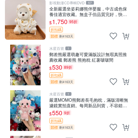
影視動漫CD專輯DVD
57
全新嚴選坐姿莉娜熊伴嬰服，中古成色保
養佳適宜收藏。無盒子但品質完好，快速
出貨。建議入手！ 中古 玩偶 滬漫
1,750
95折
$
折扣碼
競標
剩4163天
水星百貨
1
郵差熊嚴選萌趣可愛滿版設計無瑕真照推
薦收藏 郵差熊 熊抱枕 紅薯啵啵間
530
89折
$
折扣碼
競標
剩4163天
水星百貨
1
嚴選MOMO熊郵差長毛抱枕，滿版清晰無
濾鏡實拍直銷。每周新品到貨，不容錯
過！ 郵差熊 長毛 抱枕
550
9折
$
折扣碼
競標
剩4163天