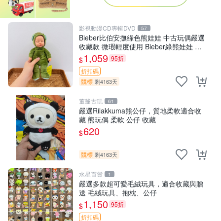
影視動漫CD專輯DVD
57
Bieber比伯安撫綠色熊娃娃 中古玩偶嚴選
收藏款 微瑕輕度使用 Bieber綠熊娃娃 中
古玩偶 微瑕
1,059
95折
$
折扣碼
競標
剩4163天
董爺古玩
61
嚴選Rilakkuma熊公仔，質地柔軟適合收
藏 熊玩偶 柔軟 公仔 收藏
620
$
競標
剩4163天
水星百貨
1
嚴選多款超可愛毛絨玩具，適合收藏與贈
送 毛絨玩具、抱枕、公仔
1,150
95折
$
折扣碼