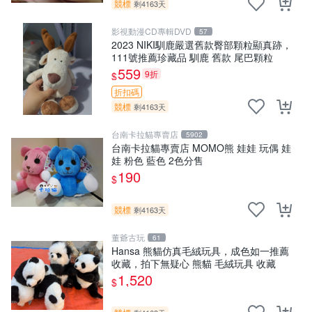
競標
剩4163天
影視動漫CD專輯DVD
57
2023 NIKI馴鹿嚴選舊款臀部顆粒顯真跡，
111號推薦珍藏品 馴鹿 舊款 尾巴顆粒
559
9折
$
折扣碼
競標
剩4163天
台南卡拉貓專賣店
5902
台南卡拉貓專賣店 MOMO熊 娃娃 玩偶 娃
娃 粉色 藍色 2色分售
190
$
競標
剩4163天
董爺古玩
61
Hansa 熊貓仿真毛絨玩具，成色如一推薦
收藏，拍下無疑心 熊貓 毛絨玩具 收藏
1,520
$