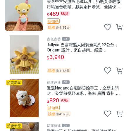
嚴選中古安撫熊毛絨玩具，奶瓶黃斑輕微
污垢適合收藏。默認兩日發貨，全國快遞
隨機派送。 成色如圖可放心購買，輕微瑕
489
88折
$
疵和臟污不影響使用。 安撫熊 中古玩偶
折扣碼
毛
競標
剩4163天
古色古香
41
Jellycat巴塞羅熊太陽裝坐高約22公分，
Origami設計，來自越南。嚴選
Recommendation！巴塞羅、 Origami
3,940
$
熊、Jelly
競標
剩4163天
福運連連
拍賣新星
31
嚴選Nagano自嘲熊笑臉手玉，全新未開
封，發貨前視頻確認，海南 廣西 貴州 嚴
選Nagano自嘲熊笑臉手玉，全新未開封，
820
93折
$
發貨前視頻確認，四川 重慶 內
折扣碼
競標
剩4163天
福運連連
拍賣新星
31
嚴選幾乎全新M款鬆熊，毛絨質地柔軟，