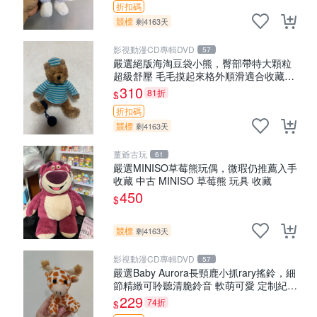
折扣碼
競標
剩4163天
影視動漫CD專輯DVD
57
嚴選絕版海淘豆袋小熊，臀部帶特大顆粒
超級舒壓 毛毛摸起來格外順滑適合收藏
100%棉質 豆袋枕 豆袋、抱枕、小熊
310
81折
$
折扣碼
競標
剩4163天
董爺古玩
61
嚴選MINISO草莓熊玩偶，微瑕仍推薦入手
收藏 中古 MINISO 草莓熊 玩具 收藏
450
$
競標
剩4163天
影視動漫CD專輯DVD
57
嚴選Baby Aurora長頸鹿小抓rary搖鈴，細
節精緻可聆聽清脆鈴音 軟萌可愛 定制紀念
金屬搖鈴 新手媽咪推薦 長頸鹿 抓rary 搖
229
74折
$
鈴