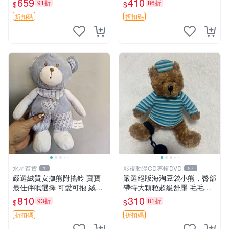
659
410
91折
86折
$
$
約克豆豆眼安撫巾 數碼豆豆
共賞。 麋鹿 豆袋 毛茸玩具
眼
折扣碼
折扣碼
水星百貨
影視動漫CD專輯DVD
1
57
嚴選絨質安撫熊附搖鈴 寶寶
嚴選絕版海淘豆袋小熊，臀部
最佳伴眠選擇 可愛可抱 絨毛
帶特大顆粒超級舒壓 毛毛摸
玩具 安撫熊 嬰兒用
起來格外順滑適合收藏 100%
810
310
93折
81折
$
$
棉質 豆袋枕 豆袋、抱枕、小
熊
折扣碼
折扣碼