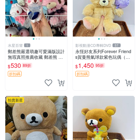
水星百貨
影視動漫CD專輯DVD
1
57
郵差熊嚴選萌趣可愛滿版設計
永恆好友系列Forever Friend
無瑕真照推薦收藏 郵差熊 熊
s賀曼熊氣球款紫色玩偶（鼻
抱枕 紅薯啵啵間
子稍有磨損） 中古玩具 氣球
530
1,450
89折
95折
$
$
熊 玩偶
折扣碼
折扣碼
拍賣新星