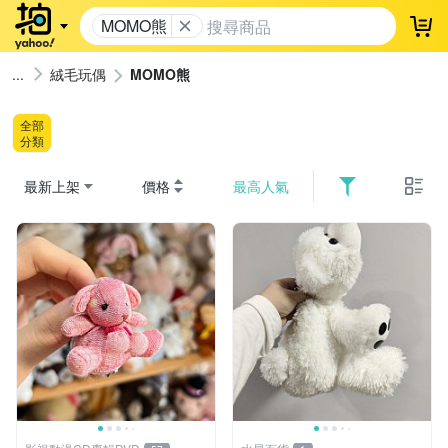
MOMO熊
登
絨毛玩偶
MOMO熊
全部
分類
最新上架
價格
最高人氣