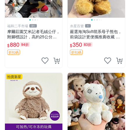
福和二手市場
水星百貨
31
1
摩爾莊園艾米記者毛絨公仔，
嚴選海淘Soft萌系母子熊包，
附腳標設計，高約25公分，
前袋設計更便攜推薦收藏 母
全新未拆封，限量珍藏。艾米
子熊 軟綿綿 包包
880
350
94折
83折
$
$
記者 毛絨公仔 超萌玩偶
折扣碼
折扣碼
拍賣新星