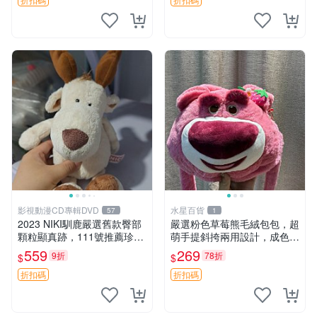
影視動漫CD專輯DVD
水星百貨
57
1
2023 NIKI馴鹿嚴選舊款臀部
嚴選粉色草莓熊毛絨包包，超
顆粒顯真跡，111號推薦珍藏
萌手提斜挎兩用設計，成色上
品 馴鹿 舊款 尾巴顆粒
佳容量大 粉紅草莓 毛絨包 超
559
269
9折
78折
$
$
大容量
折扣碼
折扣碼