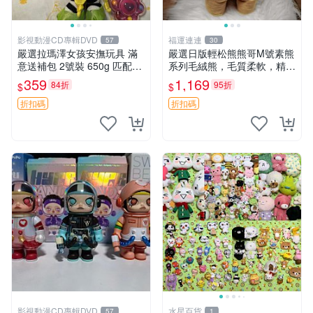
影視動漫CD專輯DVD
福運連連
57
30
嚴選拉瑪澤女孩安撫玩具 滿
嚴選日版輕松熊熊哥M號素熊
意送補包 2號裝 650g 匹配嬰
系列毛絨熊，毛質柔軟，精緻
幼童舒壓好伴侶 女孩專用 安
可愛，尺寸35cm，保存狀態
359
1,169
84折
95折
$
$
心選擇 安撫玩偶 衝包 玩具
優異。收藏或贈送皆為佳選。
中古 毛絨熊 毛玩偶
折扣碼
折扣碼
影視動漫CD專輯DVD
水星百貨
57
1