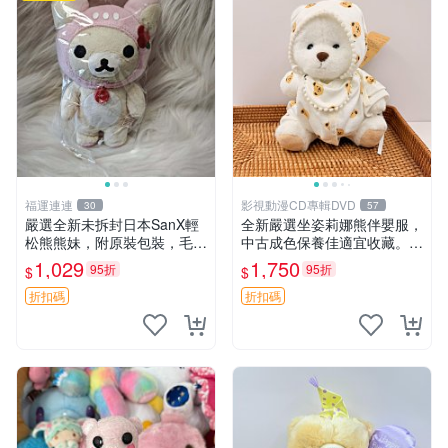
福運連連
影視動漫CD專輯DVD
30
57
嚴選全新未拆封日本SanX輕
全新嚴選坐姿莉娜熊伴嬰服，
松熊熊妹，附原裝包裝，毛絨
中古成色保養佳適宜收藏。無
質地極佳，細膩可愛，推薦收
盒子但品質完好，快速出貨。
1,029
1,750
95折
95折
$
$
藏兼送禮，適合女性好友或家
建議入手！ 中古 玩偶 滬漫
人，限量釋出。鬆熊、熊玩
折扣碼
折扣碼
偶、收藏品