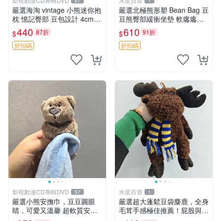
影視動漫CD專輯DVD
水星百貨
57
1
嚴選海淘 vintage 小熊迷你抱
嚴選北極熊形塑 Bean Bag 豆
枕 憶記臀部 豆包設計 4cm
豆熊臀部緩衝坐墊 軟癟癟舒
高 推薦收藏 迷你豆包小熊、
壓設計 保暖又實用 適合久坐
440
610
87折
91折
$
$
高臀部、豆袋抱枕
放松 推薦居家使用 RUSS系
列 豆豆熊屁屁坐墊 3D顆粒結
折扣碼
折扣碼
構
影視動漫CD專輯DVD
水星百貨
57
1
嚴選小熊安撫巾，豆豆圓眼
嚴選超大蓬鬆豆袋麋鹿，全身
睛，可愛又溫馨 超軟質安撫
毛茸手感極佳推薦！屁股與四
巾，豆豆設計，哄睡好幫手
肢填充均勻，適合收藏與孩童