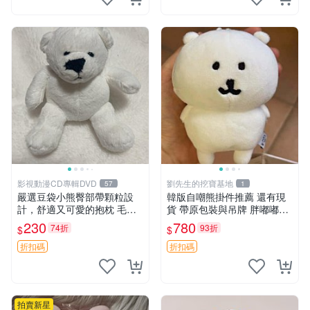
影視動漫CD專輯DVD
劉先生的挖寶基地
57
1
嚴選豆袋小熊臀部帶顆粒設
韓版自嘲熊掛件推薦 還有現
計，舒適又可愛的抱枕 毛絨
貨 帶原包裝與吊牌 胖嘟嘟超
抱枕、臀部按摩、坐墊
可愛 毛絨手感佳 小熊掛件 自
230
780
74折
93折
$
$
嘲抱枕 小熊抱枕
折扣碼
折扣碼
拍賣新星