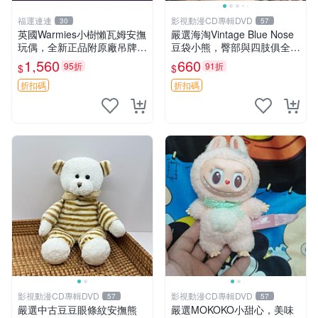
福運連連
影視動漫CD專輯DVD
30
57
英國Warmies小樹懶瓦姆安撫
嚴選海淘Vintage Blue Nose
玩偶，全新正品附原廠吊牌與
豆袋小熊，臀部與四肢俱全，
防塵袋，內藏薰衣草可加熱，
坐高11公分，附原盒與吊牌
1,560
660
95折
91折
$
$
適合各個年齡層，冷暖兩用享
收藏。藍鼻子小熊，值得擁有
受抱抱樂趣，不容錯過嚴選好
玩具 憶熊
折扣碼
折扣碼
物 溫暖 冷感
影視動漫CD專輯DVD
影視動漫CD專輯DVD
57
57
嚴選中古豆豆眼條紋安撫熊
嚴選MOKOKO小甜心，美味