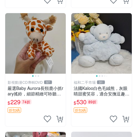
影視動漫CD專輯DVD
福和二手市場
57
31
嚴選Baby Aurora長頸鹿小抓r
法國Kaloo白色毛絨熊，灰眼
ary搖鈴，細節精緻可聆聽清
睛甜蜜笑容，適合安撫逗趣可
脆鈴音 軟萌可愛 定制紀念 金
愛，柔軟面料手感佳。14 白
229
530
74折
89折
$
$
屬搖鈴 新手媽咪推薦 長頸鹿
色安撫熊 毛絨玩具 寶寶逗樂
抓rary 搖鈴
具
折扣碼
折扣碼