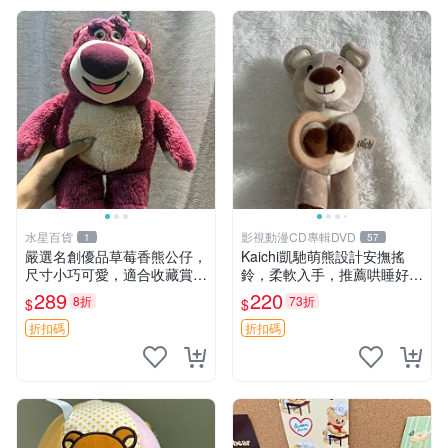
水星百貨
影視動漫CD專輯DVD
1
57
嚴選名創優品草莓香熊公仔，
Kaichi凱馳萌熊設計安撫搖
尺寸小巧可愛，適合收藏賞玩
鈴，柔軟入手，推薦哄睡好選
30cm 玩具 公仔 草莓熊
擇 熊公仔 安撫玩具 喂食環
289
220
8折
73折
$
$
折扣碼
折扣碼