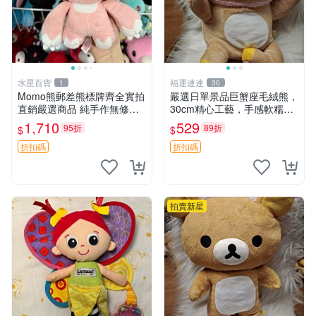
水星百貨
福運連連
1
30
Momo熊郵差熊標牌齊全實拍
嚴選日單景品巨蟹座毛絨熊，
直銷嚴選商品 純手作無修圖
30cm精心工藝，手感軟糯推
可收藏 郵差熊 Momo熊 標牌
薦收藏送人 巨蟹座 毛絨玩具
1,710
529
95折
89折
$
$
商品
精緻做工
折扣碼
折扣碼
拍賣新星