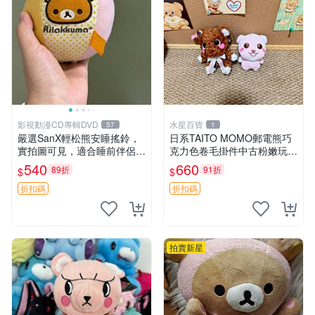
影視動漫CD專輯DVD
水星百貨
57
1
嚴選SanX輕松熊安睡搖鈴，
日系TAITO MOMO郵電熊巧
實拍圖可見，適合睡前伴侶，
克力色卷毛掛件中古粉嫩玩偶
Picks安撫好物 0325 懸吊 電
微瑕推薦 postpet momo 郵
540
660
89折
91折
$
$
腦
電熊 中古玩偶
折扣碼
折扣碼
拍賣新星