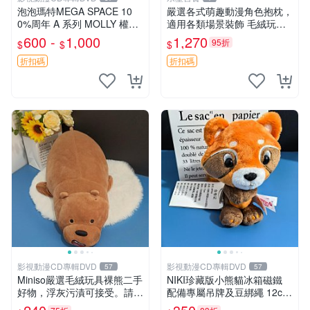
泡泡瑪特MEGA SPACE 10
嚴選各式萌趣動漫角色抱枕，
0%周年 A 系列 MOLLY 權威
適用各類場景裝飾 毛絨玩
隱藏款 嚴選薄荷巧克力色 80
具、卡通抱枕、趣味玩偶
600 -
1,000
1,270
95折
$
$
$
年代風味 權威推薦 合適收藏
折扣碼
折扣碼
影視動漫CD專輯DVD
影視動漫CD專輯DVD
57
57
Miniso嚴選毛絨玩具裸熊二手
NIKI珍藏版小熊貓冰箱磁鐵
好物，浮灰污漬可接受。請詳
配備專屬吊牌及豆綁繩 12cm
閱照片再下單，售出不退不
廢品嚴選 好評推薦 小熊貓冰