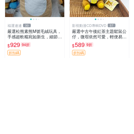
福運連連
影視動漫CD專輯DVD
30
57
嚴選松熊素熊M號毛絨玩具，
嚴選中古午後紅茶主題鬆鼠公
手感超軟糯宛如新生，細節精
仔，微瑕依然可愛，輕便易運
緻完美無瑕，推薦送禮或珍
送 二手收藏推薦 工廠直營 快
929
589
94折
9折
$
$
藏，中古狀態保養得宜。 松
遞到府 中古 玩偶 公仔
熊 素熊 毛絨doll
折扣碼
折扣碼