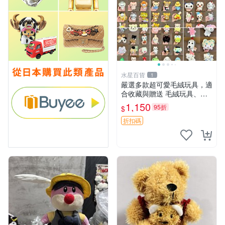
水星百貨
1
嚴選多款超可愛毛絨玩具，適
合收藏與贈送 毛絨玩具、抱
枕、公仔
1,150
95折
$
折扣碼