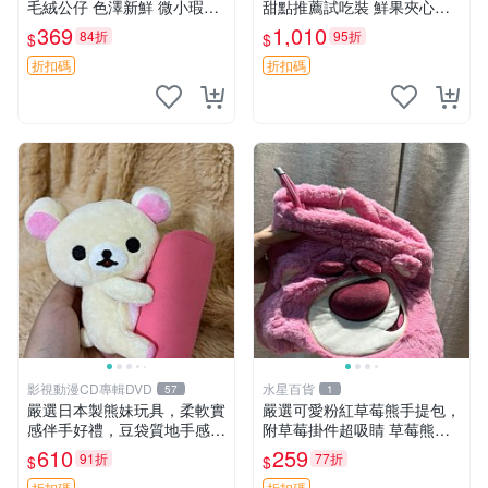
毛絨公仔 色澤新鮮 微小瑕疵
甜點推薦試吃裝 鮮果夾心糖
可收藏 中古 安撫熊 條紋公仔
果，甜蜜滋味享不停 薄荷草
369
1,010
84折
95折
$
$
莓 奶油心 60粒 mini小甜心糖
果，水果味夾心零食裝 心形
折扣碼
折扣碼
糖果 60
影視動漫CD專輯DVD
水星百貨
57
1
嚴選日本製熊妹玩具，柔軟實
嚴選可愛粉紅草莓熊手提包，
感伴手好禮，豆袋質地手感
附草莓掛件超吸睛 草莓熊手
佳，抱枕小熊 recom 推薦 白
提包 草莓掛件 可愛portunes
610
259
91折
77折
$
$
色豆袋 玩具
e
折扣碼
折扣碼