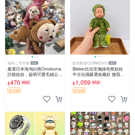
福和二手市場
影視動漫CD專輯DVD
31
57
嚴選日本海淘白熊Omokuma
Bieber比伯安撫綠色熊娃娃
許願娃娃，超萌可愛毛絨公仔
中古玩偶嚴選收藏款 微瑕輕
推薦收藏 白熊 Omokuma 毛
度使用 Bieber綠熊娃娃 中古
470
1,059
88折
95折
$
$
絨玩具 偽裝娃娃 玩具擺飾
玩偶 微瑕
折扣碼
折扣碼