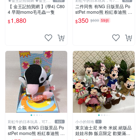
★金王記拍寶網 ★金王記
彩虹牛的日本玩具，可7取
1639
825
拍寶趣
付
【 金王記拍寶網 】(學4) C80
二件同售 有NG 日版景品 Po
4 早期momo毛毛蟲一隻
stPet momo熊 粉紅泰迪熊 妹
妹 comomo 企鵝 娃娃 布偶
1,880
350
$600
59折
$
$
手指頭 娃娃
彩虹牛的日本玩具，可7取
小小的領地
825
1
付
單售 企鵝 有NG 日版景品 Po
東京迪士尼 米奇 米妮 絕版品
stPet momo熊 粉紅泰迪熊 娃
娃娃吊飾 飯店限定 歡樂滿人
娃 布偶 手指頭 娃娃
間 復活節