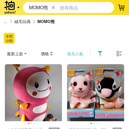
MOMO熊
登
絨毛玩偶
MOMO熊
全部
分類
最新上架
價格
最高人氣