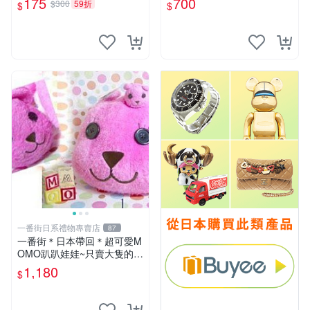
175
700
$300
59折
$
$
一番街日系禮物專賣店
87
一番街＊日本帶回＊超可愛M
OMO趴趴娃娃~只賣大隻的1
號~單隻價～生日禮物
1,180
$