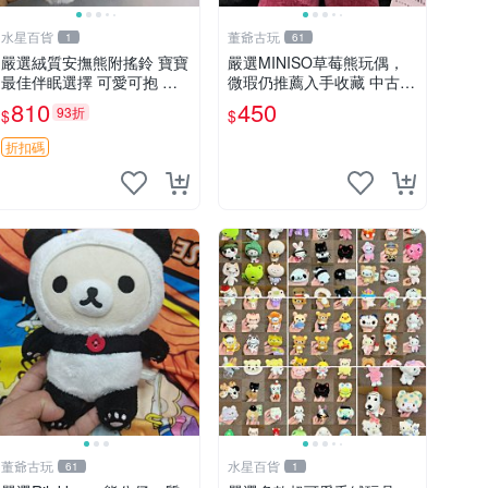
水星百貨
董爺古玩
1
61
嚴選絨質安撫熊附搖鈴 寶寶
嚴選MINISO草莓熊玩偶，
最佳伴眠選擇 可愛可抱 絨
微瑕仍推薦入手收藏 中古 M
毛玩具 安撫熊 嬰兒用
INISO 草莓熊 玩具 收藏
810
450
93折
$
$
折扣碼
董爺古玩
水星百貨
61
1