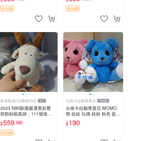
郵電熊 中古玩偶
吊牌收藏。藍鼻子小熊，值
得擁有 玩具 憶熊
折扣碼
折扣碼
影視動漫CD專輯DVD
台南卡拉貓專賣店
57
5902
2023 NIKI馴鹿嚴選舊款臀
台南卡拉貓專賣店 MOMO
部顆粒顯真跡，111號推薦
熊 娃娃 玩偶 娃娃 粉色 藍色
珍藏品 馴鹿 舊款 尾巴顆粒
2色分售
559
190
9折
$
$
折扣碼