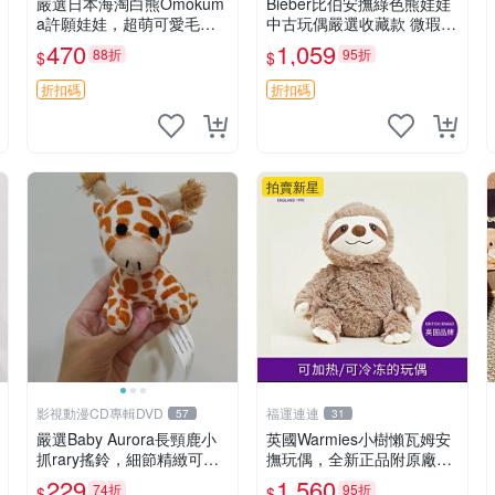
嚴選日本海淘白熊Omokum
Bieber比伯安撫綠色熊娃娃
a許願娃娃，超萌可愛毛絨
中古玩偶嚴選收藏款 微瑕輕
公仔推薦收藏 白熊 Omoku
度使用 Bieber綠熊娃娃 中
470
1,059
88折
95折
$
$
ma 毛絨玩具 偽裝娃娃 玩具
古玩偶 微瑕
擺飾
折扣碼
折扣碼
拍賣新星
影視動漫CD專輯DVD
福運連連
57
31
嚴選Baby Aurora長頸鹿小
英國Warmies小樹懶瓦姆安
抓rary搖鈴，細節精緻可聆
撫玩偶，全新正品附原廠吊
聽清脆鈴音 軟萌可愛 定制
牌與防塵袋，內藏薰衣草可
229
1,560
74折
95折
$
$