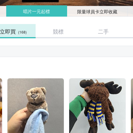
唱片一元起標
限量球員卡立即收藏
立即買
競標
二手
(168)