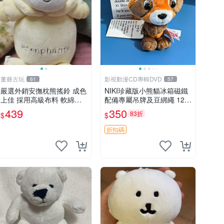
董爺古玩
影視動漫CD專輯DVD
61
57
嚴選外銷安撫枕熊搖鈴 成色
NIKI珍藏版小熊貓冰箱磁鐵
上佳 採用高級布料 軟綿適
配備專屬吊牌及豆綁繩 12c
合收藏 安心選購 安撫枕 熊
m 廢品嚴選 好評推薦 小熊
439
350
83折
$
$
玩具 搖鈴
貓冰箱貼 磁鐵掛件 冰箱飾
品
折扣碼