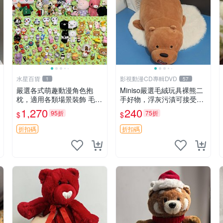
水星百貨
影視動漫CD專輯DVD
1
57
嚴選各式萌趣動漫角色抱
Miniso嚴選毛絨玩具裸熊二
枕，適用各類場景裝飾 毛絨
手好物，浮灰污漬可接受。
玩具、卡通抱枕、趣味玩偶
請詳閱照片再下單，售出不
1,270
240
95折
75折
$
$
退不換。全新品相收藏推
薦。 裸熊 毛絨玩具 收藏
折扣碼
折扣碼