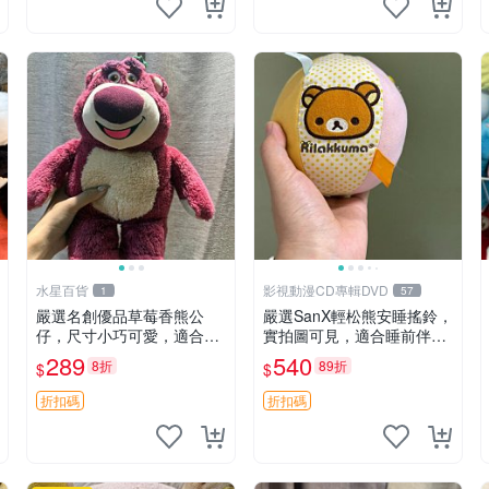
水星百貨
影視動漫CD專輯DVD
1
57
嚴選名創優品草莓香熊公
嚴選SanX輕松熊安睡搖鈴，
仔，尺寸小巧可愛，適合收
實拍圖可見，適合睡前伴
藏賞玩 30cm 玩具 公仔 草
侶， Picks安撫好物 0325
289
540
8折
89折
$
$
莓熊
懸吊 電腦
折扣碼
折扣碼