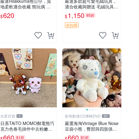
嚴選Rilakkuma熊公仔，質
嚴選多款超可愛毛絨玩具，
地柔軟適合收藏 熊玩偶 柔
適合收藏與贈送 毛絨玩具、
軟 公仔 收藏
抱枕、公仔
620
1,150
95折
$
$
折扣碼
水星百貨
影視動漫CD專輯DVD
1
57
日系TAITO MOMO郵電熊巧
嚴選海淘Vintage Blue Nose
克力色卷毛掛件中古粉嫩玩
豆袋小熊，臀部與四肢俱
偶微瑕推薦 postpet momo
全，坐高11公分，附原盒與
660
660
91折
91折
$
$