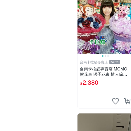
台南卡拉貓專賣店
5902
台南卡拉貓專賣店 MOMO
熊花束 猴子花束 情人節禮
物 二選一 可繡字 可今天寄
2,380
$
明天到