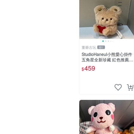
董爺古玩
61
StudioHaneul小熊愛心掛件
五角星全新珍藏 紅色推薦收
藏 玩具掛飾 掛件 新品
459
$