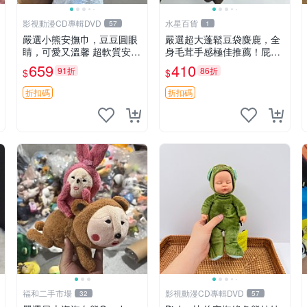
影視動漫CD專輯DVD
水星百貨
57
1
嚴選小熊安撫巾，豆豆圓眼
嚴選超大蓬鬆豆袋麋鹿，全
睛，可愛又溫馨 超軟質安撫
身毛茸手感極佳推薦！屁股
巾，豆豆設計，哄睡好幫手
與四肢填充均勻，適合收藏
659
410
91折
86折
$
$
約克豆豆眼安撫巾 數碼豆豆
與孩童共賞。 麋鹿 豆袋 毛
眼
茸玩具
折扣碼
折扣碼
福和二手市場
影視動漫CD專輯DVD
32
57