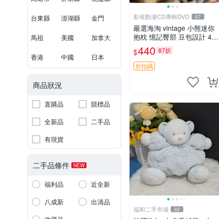
影視動漫CD專輯DVD
台東縣
澎湖縣
金門
57
嚴選海淘 vintage 小熊迷你
抱枕 憶記臀部 豆包設計 4c
馬祖
美國
加拿大
m 高 推薦收藏 迷你豆包小
440
87折
$
熊、高臀部、豆袋抱枕
香港
中國
日本
折扣碼
商品狀況
直購品
競標品
全新品
二手品
有現貨
二手品條件
NEW
福利品
近全新
八成新
出清品
福和二手市場
32