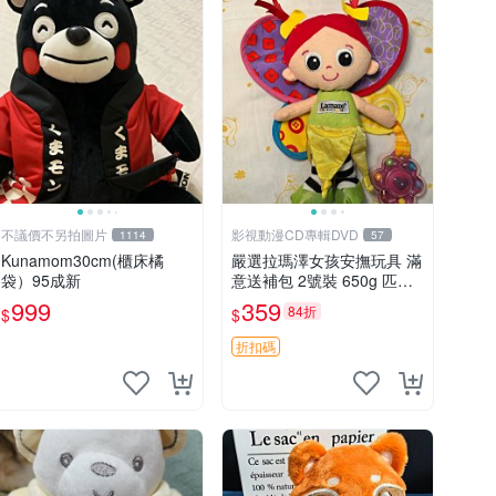
不議價不另拍圖片
影視動漫CD專輯DVD
1114
57
Kunamom30cm(櫃床橘
嚴選拉瑪澤女孩安撫玩具 滿
袋）95成新
意送補包 2號裝 650g 匹配
嬰幼童舒壓好伴侶 女孩專用
999
359
84折
$
$
安心選擇 安撫玩偶 衝包 玩
具
折扣碼