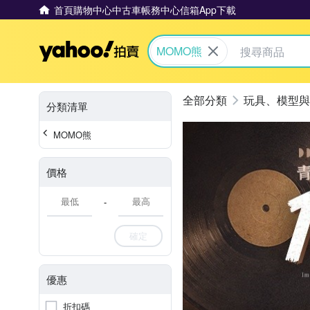
首頁
購物中心
中古車
帳務中心
信箱
App下載
Yahoo拍賣
MOMO熊
玩具、模型與
分類清單
MOMO熊
價格
-
確定
優惠
折扣碼