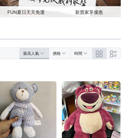
FUN夏日天天免運
新賣家享優惠
最高人氣
價格
時間