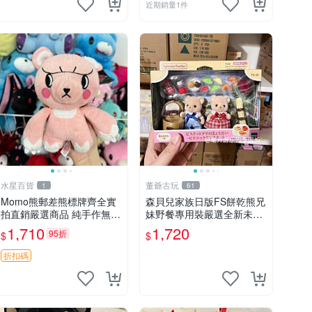
近期銷量1件
水星百貨
董爺古玩
1
61
Momo熊郵差熊標牌齊全實
森貝兒家族日版FS餅乾熊兄
拍直銷嚴選商品 純手作無修
妹野餐專用裝嚴選全新未開
圖可收藏 郵差熊 Momo熊
封，包含兩組大童款紙盒
1,710
1,720
95折
$
$
標牌 商品
裝，適合收藏與分享。 餅乾
熊兄妹、野餐、收藏
折扣碼