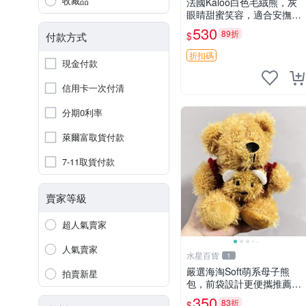
收藏品
法國Kaloo白色毛絨熊，灰
眼睛甜蜜笑容，適合安撫逗
趣可愛，柔軟面料手感佳。
530
89折
$
付款方式
14 白色安撫熊 毛絨玩具 寶
寶逗樂具
折扣碼
現金付款
信用卡一次付清
分期0利率
萊爾富取貨付款
7-11取貨付款
賣家等級
超人氣賣家
人氣賣家
水星百貨
1
嚴選海淘Soft萌系母子熊
拍賣新星
包，前袋設計更便攜推薦收
藏 母子熊 軟綿綿 包包
350
83折
$