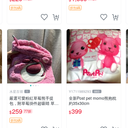
紀念 金屬搖鈴 新手媽咪推
加熱，適合各個年齡層，冷
薦 長頸鹿 抓rary 搖鈴
暖兩用享受抱抱樂趣，不容
折扣碼
折扣碼
錯過嚴選好物 溫暖 冷感
水星百貨
Y1711989293
1
883
嚴選可愛粉紅草莓熊手提
全新Post pet momo熊抱枕
包，附草莓掛件超吸睛 草莓
約35x30cm
熊手提包 草莓掛件 可愛port
259
399
77折
$
$
unese
折扣碼