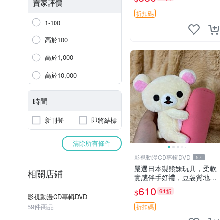
賣家評價
折扣碼
1-100
高於100
高於1,000
高於10,000
時間
新刊登
即將結標
清除所有條件
影視動漫CD專輯DVD
57
嚴選日本製熊妹玩具，柔軟
相關店鋪
實感伴手好禮，豆袋質地手
感佳，抱枕小熊 recom 推薦
610
91折
$
白色豆袋 玩具
影視動漫CD專輯DVD
59件商品
折扣碼