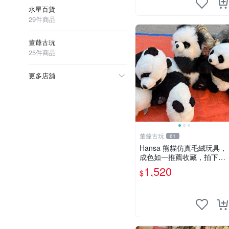
水星百貨
29件商品
董爺古玩
25件商品
更多店舖
董爺古玩
61
Hansa 熊貓仿真毛絨玩具，
成色如一推薦收藏，拍下無
疑心 熊貓 毛絨玩具 收藏
1,520
$