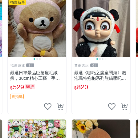
拍賣新星
福運連連
董爺古玩
31
61
嚴選日單景品巨蟹座毛絨
嚴選《哪吒之魔童鬧海》泡
熊，30cm精心工藝，手感
泡瑪特抱抱系列熊貓哪吒搪
軟糯推薦收藏送人 巨蟹座
膠臉毛絨， STATE：如圖顯
529
820
89折
$
$
毛絨玩具 精緻做工
示 哪吒 毛絨公仔 泡泡瑪特
折扣碼