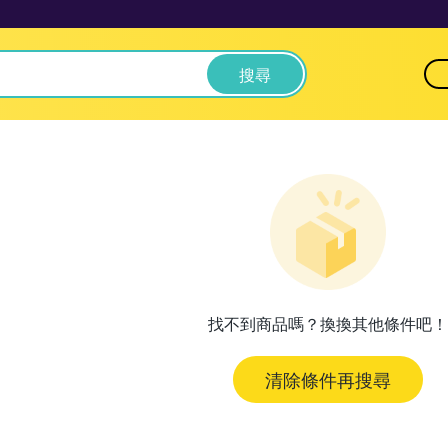
搜尋
找不到商品嗎？換換其他條件吧！
清除條件再搜尋