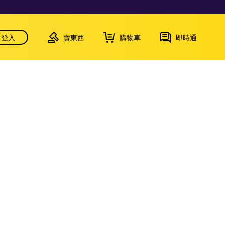
登入
賣東西
購物車
即時通