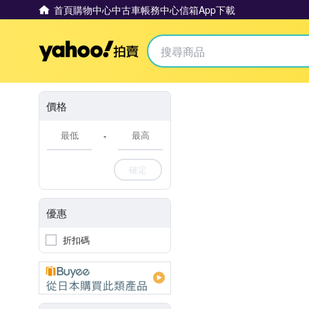
首頁
購物中心
中古車
帳務中心
信箱
App下載
Yahoo拍賣
價格
-
確定
優惠
折扣碼