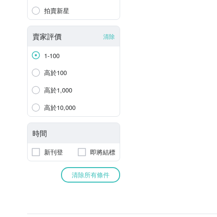
拍賣新星
賣家評價
清除
1-100
高於100
高於1,000
高於10,000
時間
新刊登
即將結標
清除所有條件