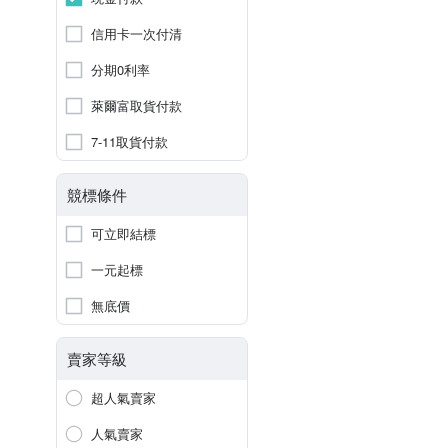
信用卡一次付清
分期0利率
萊爾富取貨付款
7-11取貨付款
競標條件
可立即結標
一元起標
無底價
賣家等級
超人氣賣家
人氣賣家