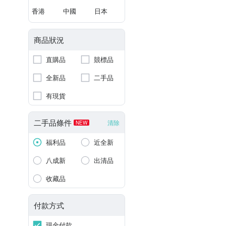
香港
中國
日本
商品狀況
直購品
競標品
全新品
二手品
有現貨
二手品條件
清除
NEW
福利品
近全新
八成新
出清品
收藏品
付款方式
現金付款